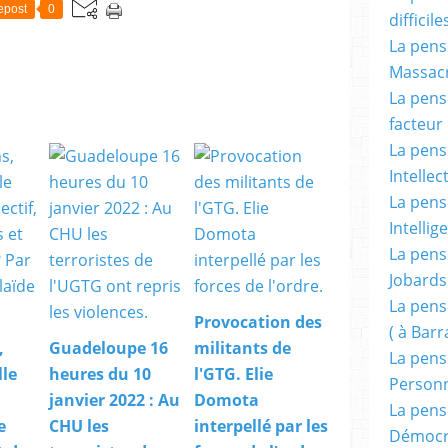
epost
0
difficile
La pensé
Massacr
La pensé
facteur d
La pensé
Intellec
La pensé
Intellig
La pensé
Jobards
La pensé
Provocation des
( à Bar
,
Guadeloupe 16
militants de
La pens
lle
heures du 10
l'GTG. Elie
Person
janvier 2022 : Au
Domota
La pens
e
CHU les
interpellé par les
Démocr