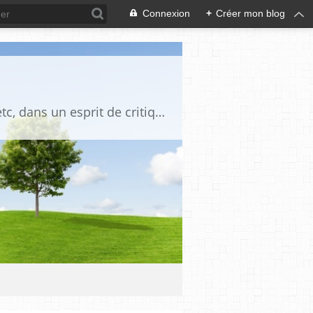
Connexion
+
Créer mon blog
Blog destiné à commenter l'actualité, politique, économique, culturelle, sportive, etc, dans un esprit de critique philosophique, d'esprit chrétien et français.La collaboration des lecteurs est souhaitée, de même que la courtoisie, et l'esprit de tolérance.