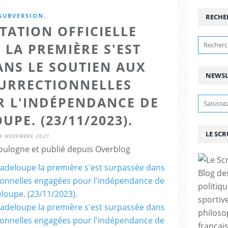
SUBVERSION.
RECHE
STATION OFFICIELLE
LA PREMIÈRE S'EST
ANS LE SOUTIEN AUX
NEWSL
SURRECTIONNELLES
R L'INDÉPENDANCE DE
PE. (23/11/2023).
LE SC
3 NOVEMBRE 2021
ulogne et publié depuis Overblog
Blog de
politiq
sportive
philoso
françai