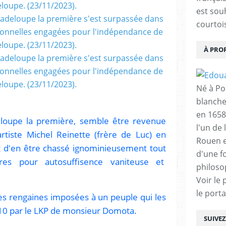
est sou
courtois
À PRO
Né à Poi
blanche
en 1658
deloupe la première, semble être revenue
l'un de 
rtiste Michel Reinette (frère de Luc) en
Rouen e
nt d'en être chassé ignominieusement tout
d'une f
es pour autosuffisence vaniteuse et
philoso
Voir le 
le porta
es rengaines imposées à un peuple qui les
10 par le LKP de monsieur Domota.
SUIVE