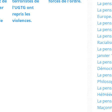
t de
terroristes de
forces de l'ordre.
La pensé
ar
l'UGTG ont
La pensé
repris les
Europe.
le
violences.
La pensé
La pensé
La pensé
Racialis
La pensé
janvier 
La pens
Démocr
La pensé
Philoso
La pens
Hé!Héé
La pensé
Maçonn