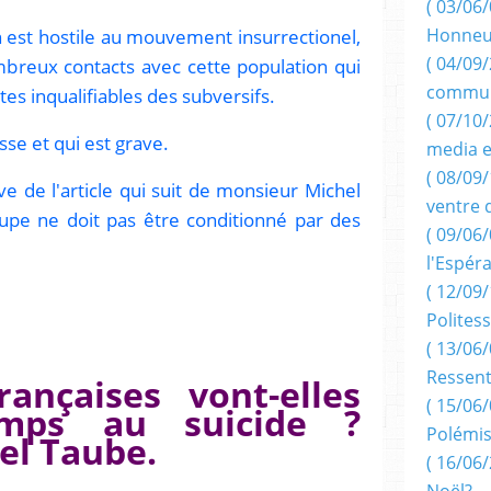
( 03/06/
on est hostile au mouvement insurrectionel,
Honneu
( 04/09/
mbreux contacts avec cette population qui
commun
tes inqualifiables des subversifs.
( 07/10
sse et qui est grave.
media e
( 08/09/
ve de l'article qui suit de monsieur Michel
ventre 
upe ne doit pas être conditionné par des
( 09/06/
l'Espér
( 12/09/
Politess
( 13/06/
Ressent
rançaises vont-elles
( 15/06/
emps au suicide ?
Polémis
el Taube.
( 16/06/
Noël?