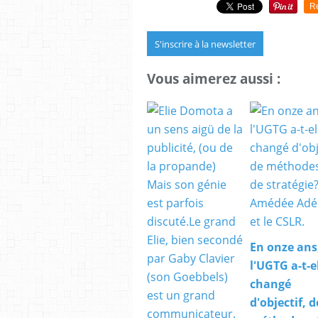
R
S'inscrire à la newsletter
Vous aimerez aussi :
En onze ans
l'UGTG a-t-e
changé
d'objectif, d