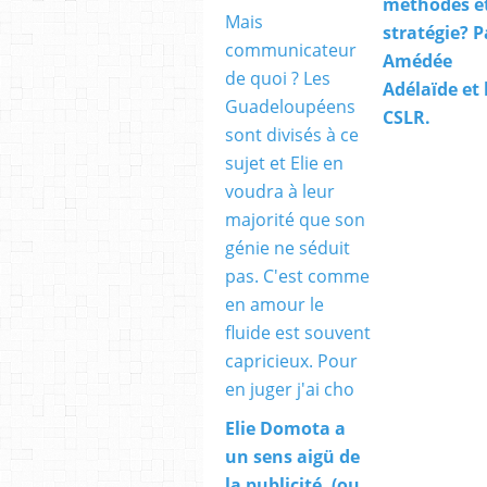
méthodes e
stratégie? P
Amédée
Adélaïde et 
CSLR.
Elie Domota a
un sens aigü de
la publicité, (ou