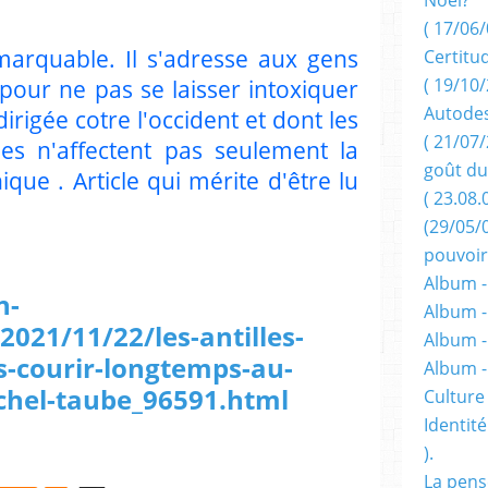
( 17/06/
emarquable. Il s'adresse aux gens
Certitu
our ne pas se laisser intoxiquer
( 19/10/
Autodes
dirigée cotre l'occident et dont les
( 21/07/
es n'affectent pas seulement la
goût du
que . Article qui mérite d'être lu
( 23.08.
(29/05/
pouvoir
Album -
n-
Album -
2021/11/22/les-antilles-
Album -
es-courir-longtemps-au-
Album 
ichel-taube_96591.html
Culture 
Identité
).
La pens