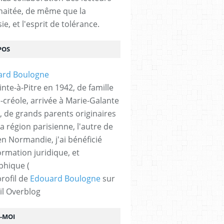
haitée, de même que la
ie, et l'esprit de tolérance.
POS
nte-à-Pitre en 1942, de famille
-créole, arrivée à Marie-Galante
, de grands parents originaires
la région parisienne, l'autre de
n Normandie, j'ai bénéficié
ormation juridique, et
phique (
profil de
Edouard Boulogne
sur
il Overblog
Z-MOI