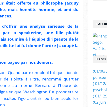
ur était offerte au philosophe Jacquy
e, mais honnête homme, et ami du
ences.
FACEB
'offrir une analyse sérieuse de la
 par la speakerine, une fille plutôt
ais soumise à l'équipe dirigeante de la
eillette lui fut donné l'ordre (« coupé la
PAGES
ation payée par nos deniers.
(01/06/
isson. Quand par exemple il fut question de
pensée 
ier de Pointe à Pitre, renommé quartier
( 01/12
rsonne au morne Bernard à l'heure de
psychol
ignaler que Waschington fut propriétaire
( 01/12:
ncultes l'igoraient-ils, ou bien seule les
(02 juin
ion.