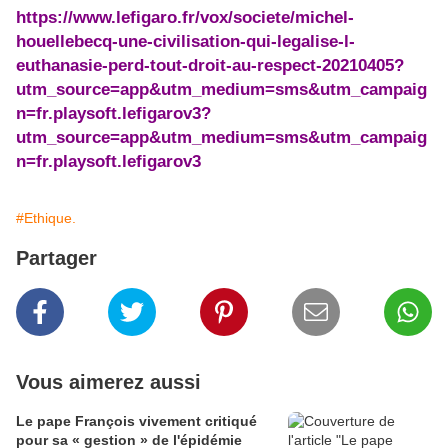
https://www.lefigaro.fr/vox/societe/michel-
houellebecq-une-civilisation-qui-legalise-l-
euthanasie-perd-tout-droit-au-respect-20210405?
utm_source=app&utm_medium=sms&utm_campaig
n=fr.playsoft.lefigarov3?
utm_source=app&utm_medium=sms&utm_campaig
n=fr.playsoft.lefigarov3
#Ethique.
Partager
Vous aimerez aussi
Le pape François vivement critiqué
pour sa « gestion » de l'épidémie