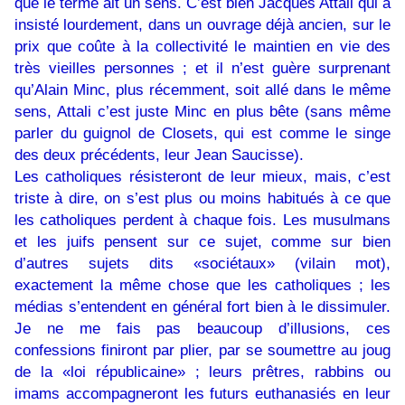
que le terme ait un sens. C’est bien Jacques Attali qui a
insisté lourdement, dans un ouvrage déjà ancien, sur le
prix que coûte à la collectivité le maintien en vie des
très vieilles personnes ; et il n’est guère surprenant
qu’Alain Minc, plus récemment, soit allé dans le même
sens, Attali c’est juste Minc en plus bête (sans même
parler du guignol de Closets, qui est comme le singe
des deux précédents, leur Jean Saucisse).
Les catholiques résisteront de leur mieux, mais, c’est
triste à dire, on s’est plus ou moins habitués à ce que
les catholiques perdent à chaque fois. Les musulmans
et les juifs pensent sur ce sujet, comme sur bien
d’autres sujets dits «sociétaux» (vilain mot),
exactement la même chose que les catholiques ; les
médias s’entendent en général fort bien à le dissimuler.
Je ne me fais pas beaucoup d’illusions, ces
confessions finiront par plier, par se soumettre au joug
de la «loi républicaine» ; leurs prêtres, rabbins ou
imams accompagneront les futurs euthanasiés en leur