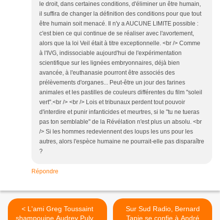
le droit, dans certaines conditions, d'éliminer un être humain,
il suffira de changer la définition des conditions pour que tout
être humain soit menacé. Il n'y a AUCUNE LIMITE possible :
c'est bien ce qui continue de se réaliser avec l'avortement,
alors que la loi Veil était à titre exceptionnelle. <br /> Comme
à l'IVG, indissociable aujourd'hui de l'expérimentation
scientifique sur les lignées embryonnaires, déjà bien
avancée, à l'euthanasie pourront être associés des
prélèvements d'organes... Peut-être un jour des farines
animales et les pastilles de couleurs différentes du film "soleil
vert".<br /> <br /> Lois et tribunaux perdent tout pouvoir
d'interdire et punir infanticides et meurtres, si le "tu ne tueras
pas ton semblable" de la Révélation n'est plus un absolu. <br
/> Si les hommes redeviennent des loups les uns pour les
autres, alors l'espèce humaine ne pourrait-elle pas disparaître
?
Répondre
< L'ami Greg Toussaint
Sur Sud Radio, Bernard
shampouine Audrey Pulvar
Tapie se confie à André