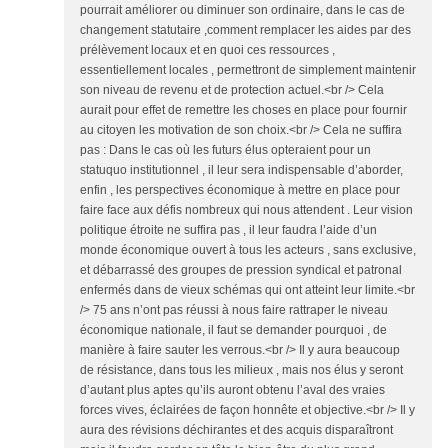
pourrait améliorer ou diminuer son ordinaire, dans le cas de
changement statutaire ,comment remplacer les aides par des
prélèvement locaux et en quoi ces ressources ,
essentiellement locales , permettront de simplement maintenir
son niveau de revenu et de protection actuel.<br /> Cela
aurait pour effet de remettre les choses en place pour fournir
au citoyen les motivation de son choix.<br /> Cela ne suffira
pas : Dans le cas où les futurs élus opteraient pour un
statuquo institutionnel , il leur sera indispensable d’aborder,
enfin , les perspectives économique à mettre en place pour
faire face aux défis nombreux qui nous attendent . Leur vision
politique étroite ne suffira pas , il leur faudra l’aide d’un
monde économique ouvert à tous les acteurs , sans exclusive,
et débarrassé des groupes de pression syndical et patronal
enfermés dans de vieux schémas qui ont atteint leur limite.<br
/> 75 ans n’ont pas réussi à nous faire rattraper le niveau
économique nationale, il faut se demander pourquoi , de
manière à faire sauter les verrous.<br /> Il y aura beaucoup
de résistance, dans tous les milieux , mais nos élus y seront
d’autant plus aptes qu’ils auront obtenu l’aval des vraies
forces vives, éclairées de façon honnête et objective.<br /> Il y
aura des révisions déchirantes et des acquis disparaîtront