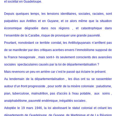
et sociétal en Guadeloupe.
Depuis quelques temps, les tensions identitaires, sociales, raciales, sont
palpables aux Antilles et en Guyane, et ce alors même que la situation
économique dégradée dans nos régions , et catastrophique dans
l’ensemble de la Caraïbe, risque de provoquer une grande pauvreté.
Pourtant, nonobstant ce terrible constat, les Antillo/guyanais n’arrêtent pas
de se manifester par des critiques acerbes envers l’immobilisme supposé de
la France hexagonale , mais sont-t- ils seulement conscients des avancées
sociales spectaculaires causés par la loi de départementalisation ?
Mais revenons un peu en arrière car c’est le passé qui éclaire le présent.
Au lendemain de la départementalisation , les élus ont su se rassembler
autour d’un front progressiste , pour sortir de la misère coloniale : paludisme,
pian, tuberculose, malnutrition, pas d'accès à l'eau potable, aux soins ,
analphabétisme, pauvreté endémique, inégalités sociales .
Adoptée le 19 mars 1946, la loi abolissant le statut colonial et créant les
départements de Guadeloupe, de Guyane, de Martinique et de La Réunion