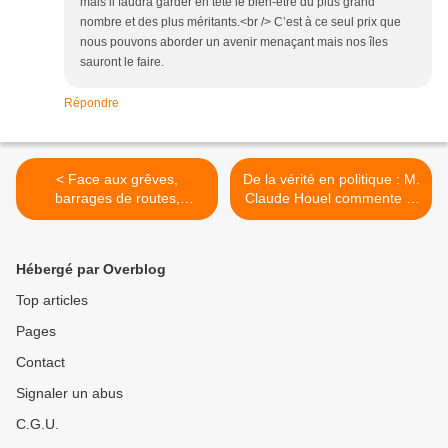
mais il faudra garder en tête le bien-être du plus grand
nombre et des plus méritants.<br /> C’est à ce seul prix que
nous pouvons aborder un avenir menaçant mais nos îles
sauront le faire.
Répondre
< Face aux grêves,
De la vérité en politique : M.
barrages de routes,
Claude Houel commente le
atteintes à l'économie
récent article de Jean-Marie
Guadeloupéenne, le
Nol sur le Scrutateur. >
président des maires
Hébergé par Overblog
Jocelyn Sapotille met les
choses au point.
Top articles
Pages
Contact
Signaler un abus
C.G.U.