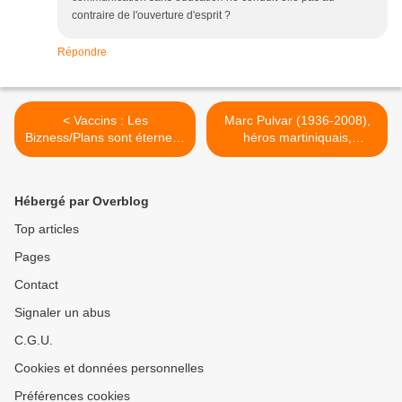
contraire de l'ouverture d'esprit ?
Répondre
< Vaccins : Les
Marc Pulvar (1936-2008),
Bizness/Plans sont éternels!
héros martiniquais,
(Un peu hard).
pédocriminel et violeur. >
Hébergé par Overblog
Top articles
Pages
Contact
Signaler un abus
C.G.U.
Cookies et données personnelles
Préférences cookies