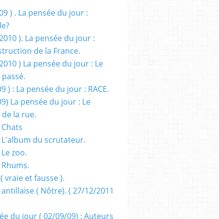
09 ) . La pensée du jour :
de?
2010 ). La pensée du jour :
truction de la France.
2010 ) La pensée du jour : Le
 passé.
09 ) : La pensée du jour : RACE.
09) La pensée du jour : Le
 de la rue.
 Chats
 L'album du scrutateur.
 Le zoo.
- Rhums.
( vraie et fausse ).
 antillaise ( Nôtre). ( 27/12/2011
ée du jour ( 02/09/09) : Auteurs