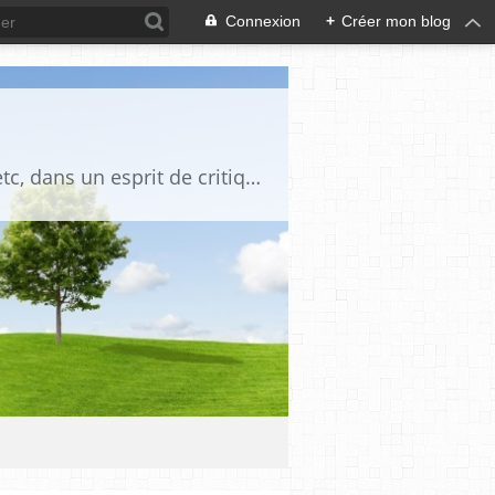
Connexion
+
Créer mon blog
Blog destiné à commenter l'actualité, politique, économique, culturelle, sportive, etc, dans un esprit de critique philosophique, d'esprit chrétien et français.La collaboration des lecteurs est souhaitée, de même que la courtoisie, et l'esprit de tolérance.