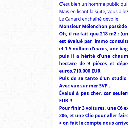
C'est bien un homme public qui v
Mais en lisant la suite, vous al
Le Canard enchaîné dévoile
Monsieur Mélenchon possède u
Oh, il ne fait que 218 m2 : 
est évalué par 'Immo consulte
et 1.5 million d'euros, une bag
puis il a hérité d'une chau
hectare de 9 pièces et dépe
euros.710.000 EUR
Puis de sa tante d'un studio 
Avec vue sur mer SVP...
Évalué à pas cher, car seule
EUR !!
Pour finir 3 voitures, une C6 e
206, et une Clio pour aller faire
> on fait le compte nous arrivo