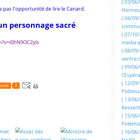
( 03/06/
a pas l'opportunité de lire le Canard.
Honneu
( 04/09/
 un personnage sacré
commun
( 07/10
h?v=i0hN9OC2yIs
media e
( 08/09/
ventre 
( 09/06/
l'Espér
( 12/09/
epost
0
Politess
( 13/06/
Ressent
( 15/06/
Polémis
( 16/06/
Noël?