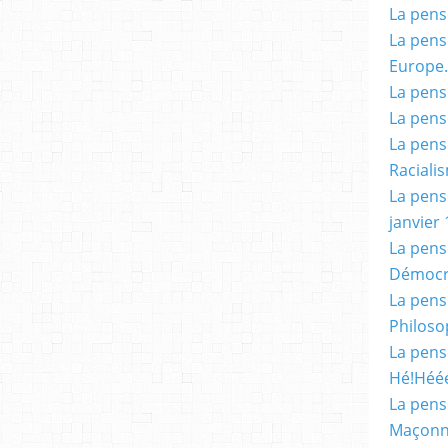
La pensé
La pensé
Europe.
La pensé
La pensé
La pensé
Racialis
La pensé
janvier 
La pens
Démocr
La pensé
Philoso
La pens
Hé!Héé
La pensé
Maçonn