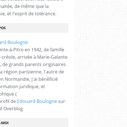
haitée, de même que la
ie, et l'esprit de tolérance.
POS
nte-à-Pitre en 1942, de famille
-créole, arrivée à Marie-Galante
, de grands parents originaires
la région parisienne, l'autre de
n Normandie, j'ai bénéficié
ormation juridique, et
phique (
profil de
Edouard Boulogne
sur
il Overblog
Z-MOI