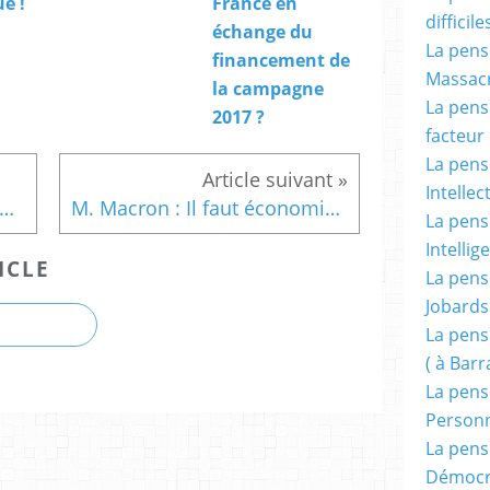
e !
France en
difficile
échange du
La pensé
financement de
Massacr
la campagne
La pensé
2017 ?
facteur d
La pensé
Intellec
policier lynché durant une manifestation en France
M. Macron : Il faut économiser la honte !
La pensé
Intellig
ICLE
La pensé
Jobards
La pensé
( à Bar
La pens
Person
La pens
Démocr