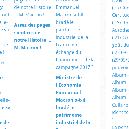
( 17/06/
Certitu
( 19/10/
Assez des pages
Autodes
sombres de
( 21/07/
notre Histoire …
goût du
M. Macron !
( 23.08.
(29/05/
et
pouvoir
Album -
e
Ministre de
Album -
l'Economie
Album -
t
Emmanuel
Album 
elle-
Macron a-t-il
Culture 
le sa
bradé le
Identité
patrimoine
).
e de
industriel de la
La pens