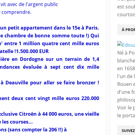
it avec de l'argent public
est sou
lez comprendre.
courtois
n petit appartement dans le 15e à Paris.
À PRO
(une chambre de bonne somme toute !) Qui
' entre 1 million quatre cent mille euros
atelle !1.500.000 EUR
Né à Poi
mière en Dordogne sur un terrain de 1,4
blanche
ndances évaluée à sept cent dix mille
en 1658
l'un de 
à Deauville pour aller se faire bronzer !
Rouen e
d'une f
ment deux cent vingt mille euros 220.000
philoso
Voir le 
xclusive Citroën à 44 000 euros, une vieille
le porta
 les courses...
ns (sans compter la 206 !!) à
SUIVE