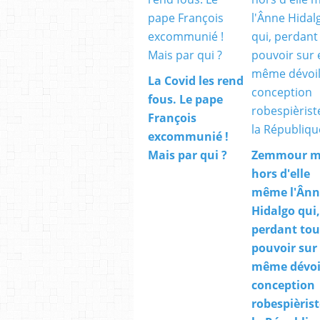
La Covid les rend
fous. Le pape
François
excommunié !
Mais par qui ?
Zemmour m
hors d'elle
même l'Ânn
Hidalgo qui,
perdant tou
pouvoir sur 
même dévoi
conception
robespièrist