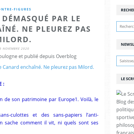
ONTRE-FIGURES
RECHE
DÉMASQUÉ PAR LE
ÎNÉ. NE PLEUREZ PAS
MILORD.
NEWSL
9 NOVEMBRE 2020
ulogne et publié depuis Overblog
LE SC
 :
n de son patrimoine par Europe1. Voilà, le
Blog de
politiq
ns-culottes et des sans-papiers l’anti-
sportive
on sache comment il vit, ni quels sont ses
philoso
françai