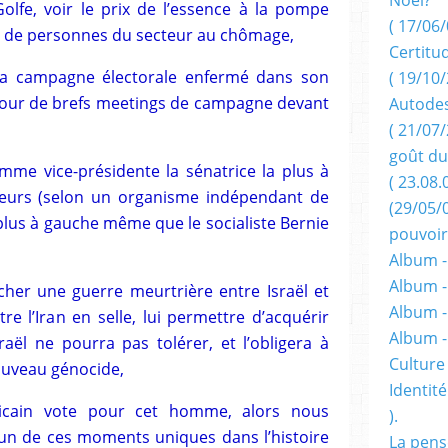
lfe, voir le prix de l’essence à la pompe
( 17/06/
s de personnes du secteur au chômage,
Certitu
a campagne électorale enfermé dans son
( 19/10/
pour de brefs meetings de campagne devant
Autodes
( 21/07/
goût du
me vice-présidente la sénatrice la plus à
( 23.08.
teurs (selon un organisme indépendant de
(29/05/
plus à gauche même que le socialiste Bernie
pouvoir
Album -
Album -
er une guerre meurtrière entre Israël et
Album -
tre l’Iran en selle, lui permettre d’acquérir
Album 
raël ne pourra pas tolérer, et l’obligera à
Culture 
ouveau génocide,
Identité
icain vote pour cet homme, alors nous
).
un de ces moments uniques dans l’histoire
La pens