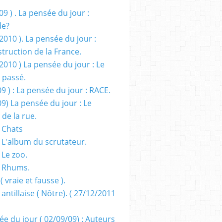
09 ) . La pensée du jour :
de?
2010 ). La pensée du jour :
truction de la France.
2010 ) La pensée du jour : Le
 passé.
09 ) : La pensée du jour : RACE.
09) La pensée du jour : Le
 de la rue.
 Chats
 L'album du scrutateur.
 Le zoo.
- Rhums.
( vraie et fausse ).
 antillaise ( Nôtre). ( 27/12/2011
ée du jour ( 02/09/09) : Auteurs