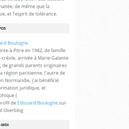
haitée, de même que la
ie, et l'esprit de tolérance.
POS
nte-à-Pitre en 1942, de famille
-créole, arrivée à Marie-Galante
, de grands parents originaires
la région parisienne, l'autre de
n Normandie, j'ai bénéficié
ormation juridique, et
phique (
profil de
Edouard Boulogne
sur
il Overblog
Z-MOI