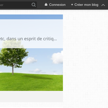
Connexion
+
Créer mon blog
Blog destiné à commenter l'actualité, politique, économique, culturelle, sportive, etc, dans un esprit de critique philosophique, d'esprit chrétien et français.La collaboration des lecteurs est souhaitée, de même que la courtoisie, et l'esprit de tolérance.