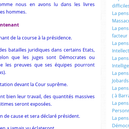
omme nous en avons lu dans les livres
difficile
 des hommes.
La pensé
Massacr
aintenant
La pensé
facteur d
nant de la course à la présidence.
La pensé
s batailles juridiques dans certains Etats,
Intellec
selon que les juges sont Démocrates ou
La pensé
que les preuves que ses équipes pourront
Intellig
s).
La pensé
Jobards
tation devant la Cour suprême.
La pensé
( à Bar
nt bien leur travail, des quantités massives
La pens
égitimes seront exposées.
Person
 de cause et sera déclaré président.
La pens
Démocr
n a jamais vu éclateront.