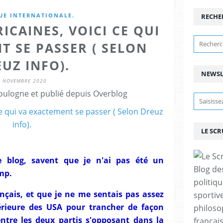
UE INTERNATIONALE.
RECHE
ICAINES, VOICI CE QUI
T SE PASSER ( SELON
UZ INFO).
NEWSL
9 NOVEMBRE 2020
ulogne et publié depuis Overblog
LE SC
e blog, savent que je n'ai pas été un
Blog de
mp.
politiq
nçais, et que je ne me sentais pas assez
sportive
térieure des USA pour trancher de façon
philoso
entre les deux partis s'opposant dans la
françai