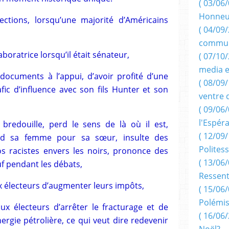
( 03/06/
Honneu
ections, lorsqu’une majorité d’Américains
( 04/09/
commun
aboratrice lorsqu’il était sénateur,
( 07/10
media e
 documents à l’appui, d’avoir profité d’une
( 08/09/
fic d’influence avec son fils Hunter et son
ventre 
( 09/06/
l'Espér
redouille, perd le sens de là où il est,
( 12/09/
nd sa femme pour sa sœur, insulte des
Politess
os racistes envers les noirs, prononce des
( 13/06/
f pendant les débats,
Ressent
électeurs d’augmenter leurs impôts,
( 15/06/
Polémis
 électeurs d’arrêter le fracturage et de
( 16/06/
ergie pétrolière, ce qui veut dire redevenir
Noël?