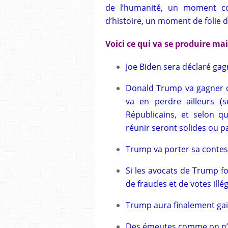
de l’humanité, un moment c
d’histoire, un moment de folie
Voici ce qui va se produire m
Joe Biden sera déclaré gag
Donald Trump va gagner de
va en perdre ailleurs (
Républicains, et selon 
réunir seront solides ou pa
Trump va porter sa contes
Si les avocats de Trump fo
de fraudes et de votes ill
Trump aura finalement gain
Des émeutes comme on n’e