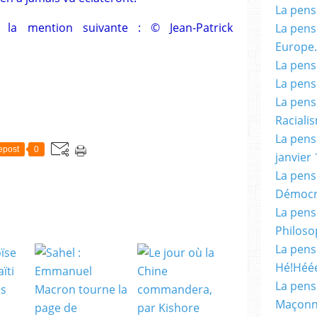
La pensé
 la mention suivante : © Jean-Patrick
La pensé
Europe.
La pensé
La pensé
La pensé
Racialis
La pensé
epost
0
janvier 
La pens
Démocr
La pensé
Philoso
La pens
Hé!Héé
La pensé
Maçonn