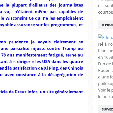
 la plupart d'ailleurs des journalistes
est sou
 l'a vu, n'étaient même pas capables de
courtois
 le Wisconsin! Ce qui ne les empêchaient
royable assurance sur les programmes, et
À PRO
ma prudence je voyais clairement se
Né à Poi
 une partialité injuste contre Trump au
blanche
 78 ans manifestement fatigué, terne au
en 1658
ant à « diriger » les USA dans les quatre
l'un de 
d la satisfaction de Xi Ping, des Chinois
Rouen e
ent avec constance à la désagrégation de
d'une f
philoso
Voir le 
rticle de Dreuz Infos, un site généralement
le porta
SUIVE