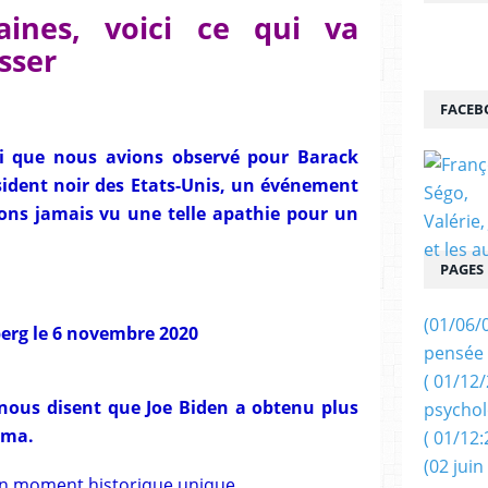
aines, voici ce qui va
sser
FACEB
i que nous avions observé pour Barack
ident noir des Etats-Unis, un événement
vons jamais vu une telle apathie pour un
PAGES
(01/06/
erg
le 6 novembre 2020
pensée 
( 01/12
) nous disent que Joe Biden a obtenu plus
psychol
ama.
( 01/12:
(02 juin
 un moment historique unique.