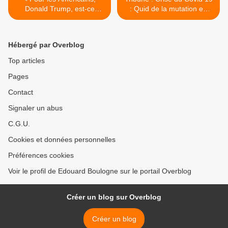
Donald Trump, est-ce
: Quid de la mutation en
adieu! ou au revoir ?
cours de l'économie
guadeloupéenne et de ses
futures conséquences ? >
Hébergé par Overblog
Top articles
Pages
Contact
Signaler un abus
C.G.U.
Cookies et données personnelles
Préférences cookies
Voir le profil de Edouard Boulogne sur le portail Overblog
Créer un blog sur Overblog
Créer un blog