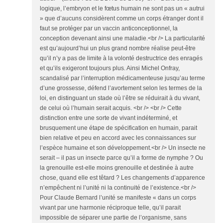
logique, l’embryon et le fœtus humain ne sont pas un « autrui
» que d’aucuns considèrent comme un corps étranger dont il
faut se protéger par un vaccin anticonceptionnel, la
conception devenant ainsi une maladie.<br /> La particularité
est qu’aujourd’hui un plus grand nombre réalise peut-être
qu’il n’y a pas de limite à la volonté destructrice des enragés
et qu’ils exigeront toujours plus. Ainsi Michel Onfray,
scandalisé par l’interruption médicamenteuse jusqu’au terme
d’une grossesse, défend l’avortement selon les termes de la
loi, en distinguant un stade où l’être se réduirait à du vivant,
de celui où l’humain serait acquis. <br /> <br /> Cette
distinction entre une sorte de vivant indéterminé, et
brusquement une étape de spécification en humain, parait
bien relative et peu en accord avec les connaissances sur
l’espèce humaine et son développement.<br /> Un insecte ne
serait – il pas un insecte parce qu’il a forme de nymphe ? Ou
la grenouille est-elle moins grenouille et destinée à autre
chose, quand elle est têtard ? Les changements d’apparence
n’empêchent ni l’unité ni la continuité de l’existence.<br />
Pour Claude Bernard l’unité se manifeste « dans un corps
vivant par une harmonie réciproque telle, qu’il parait
impossible de séparer une partie de l’organisme, sans