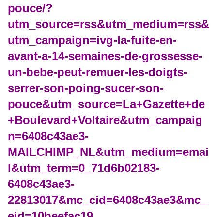
pouce/?
utm_source=rss&utm_medium=rss&
utm_campaign=ivg-la-fuite-en-
avant-a-14-semaines-de-grossesse-
un-bebe-peut-remuer-les-doigts-
serrer-son-poing-sucer-son-
pouce&utm_source=La+Gazette+de
+Boulevard+Voltaire&utm_campaig
n=6408c43ae3-
MAILCHIMP_NL&utm_medium=emai
l&utm_term=0_71d6b02183-
6408c43ae3-
22813017&mc_cid=6408c43ae3&mc_
eid=10beefac19