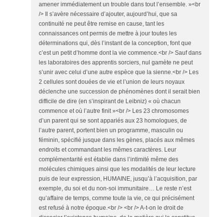
amener immédiatement un trouble dans tout l’ensemble. »<br
/> Il s’avère nécessaire d’ajouter, aujourd’hui, que sa
continuité ne peut être remise en cause, tant les
connaissances ont permis de mettre à jour toutes les
déterminations qui, dès l’instant de la conception, font que
c’est un petit d’homme dont la vie commence.<br /> Sauf dans
les laboratoires des apprentis sorciers, nul gamète ne peut
s’unir avec celui d’une autre espèce que la sienne.<br /> Les
2 cellules sont douées de vie et l’union de leurs noyaux
déclenche une succession de phénomènes dont il serait bien
difficile de dire (en s’inspirant de Leibniz) « où chacun
commence et où l’autre finit »<br /> Les 23 chromosomes
d’un parent qui se sont appariés aux 23 homologues, de
l’autre parent, portent bien un programme, masculin ou
féminin, spécifié jusque dans les gènes, placés aux mêmes
endroits et commandant les mêmes caractères. Leur
complémentarité est établie dans l’intimité même des
molécules chimiques ainsi que les modalités de leur lecture
puis de leur expression, HUMAINE, jusqu’à l’acquisition, par
exemple, du soi et du non-soi immunitaire… Le reste n’est
qu’affaire de temps, comme toute la vie, ce qui précisément
est refusé à notre époque.<br /> <br /> A-t-on le droit de