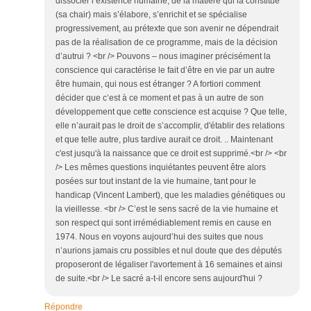
dissocier l’existence humaine, de la matière qui la constitue
(sa chair) mais s’élabore, s’enrichit et se spécialise
progressivement, au prétexte que son avenir ne dépendrait
pas de la réalisation de ce programme, mais de la décision
d’autrui ? <br /> Pouvons – nous imaginer précisément la
conscience qui caractérise le fait d’être en vie par un autre
être humain, qui nous est étranger ? A fortiori comment
décider que c’est à ce moment et pas à un autre de son
développement que cette conscience est acquise ? Que telle,
elle n’aurait pas le droit de s’accomplir, d'établir des relations
et que telle autre, plus tardive aurait ce droit. .. Maintenant
c'est jusqu'à la naissance que ce droit est supprimé.<br /> <br
/> Les mêmes questions inquiétantes peuvent être alors
posées sur tout instant de la vie humaine, tant pour le
handicap (Vincent Lambert), que les maladies génétiques ou
la vieillesse. <br /> C’est le sens sacré de la vie humaine et
son respect qui sont irrémédiablement remis en cause en
1974. Nous en voyons aujourd’hui des suites que nous
n’aurions jamais cru possibles et nul doute que des députés
proposeront de légaliser l'avortement à 16 semaines et ainsi
de suite.<br /> Le sacré a-t-il encore sens aujourd'hui ?
Répondre