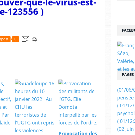
ouver-que-le-virus-est-
e-123556
)
FACEB
epost
0
PAGES
(01/06/
pensée 
( 01/12
psychol
( 01/12:
(02 juin
Provocation des