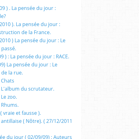
09 ) . La pensée du jour :
de?
2010 ). La pensée du jour :
truction de la France.
2010 ) La pensée du jour : Le
 passé.
09 ) : La pensée du jour : RACE.
09) La pensée du jour : Le
 de la rue.
 Chats
 L'album du scrutateur.
 Le zoo.
- Rhums.
( vraie et fausse ).
 antillaise ( Nôtre). ( 27/12/2011
ée du jour ( 02/09/09) : Auteurs