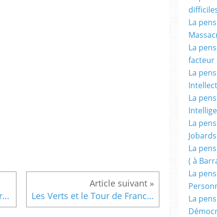
difficile
La pensé
Massacr
La pensé
facteur d
La pensé
Intellec
La pensé
Intellig
La pensé
Jobards
La pensé
( à Bar
La pens
Person
Au cinéma ce week-end, sur Le Scrutateur, avec le film DIX PETITS NEGRES d'après Agatha Christie.
Les Verts et le Tour de France : pourquoi tant de haine ?
La pens
Démocr