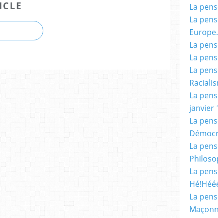
ICLE
La pensé
La pensé
Europe.
La pensé
La pensé
La pensé
Racialis
La pensé
janvier 
La pens
Démocr
La pensé
Philoso
La pens
Hé!Héé
La pensé
Maçonn