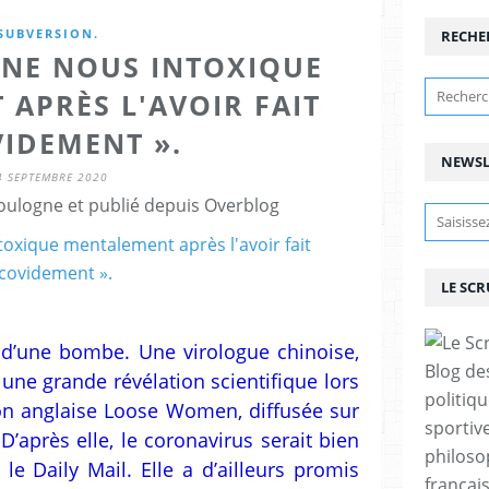
SUBVERSION.
RECHE
HINE NOUS INTOXIQUE
APRÈS L'AVOIR FAIT
VIDEMENT ».
NEWSL
4 SEPTEMBRE 2020
ulogne et publié depuis Overblog
LE SC
et d’une bombe. Une virologue chinoise,
Blog de
une grande révélation scientifique lors
politiq
ion anglaise
Loose Women
, diffusée sur
sportive
’après elle, le coronavirus serait bien
philoso
 le Daily Mail. Elle a d’ailleurs promis
françai