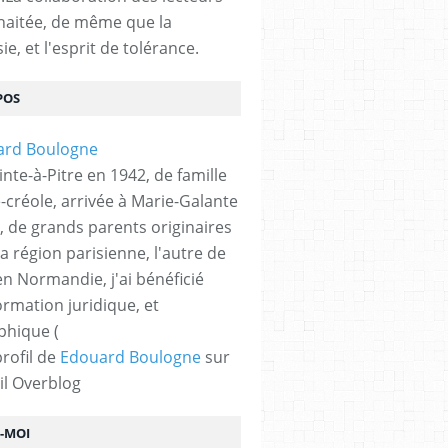
haitée, de même que la
ie, et l'esprit de tolérance.
POS
nte-à-Pitre en 1942, de famille
-créole, arrivée à Marie-Galante
, de grands parents originaires
la région parisienne, l'autre de
n Normandie, j'ai bénéficié
ormation juridique, et
phique (
profil de
Edouard Boulogne
sur
il Overblog
Z-MOI