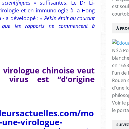
scientifiques
» suffisantes. Le Dr Li-
est sou
virologie et en immunologie à la Hong
courtois
 - a développé : «
Pékin était au courant
t que les rapports ne commencent à
À PRO
Né à Poi
blanche
en 1658
 virologue chinoise veut
l'un de 
 virus est “d’origine
Rouen e
d'une f
philoso
Voir le 
le porta
leursactuelles.com/mo
-une-virologue-
SUIVE