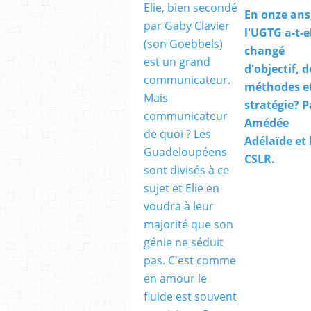
En onze ans
l'UGTG a-t-e
changé
d'objectif, d
méthodes e
stratégie? P
Amédée
Adélaïde et 
CSLR.