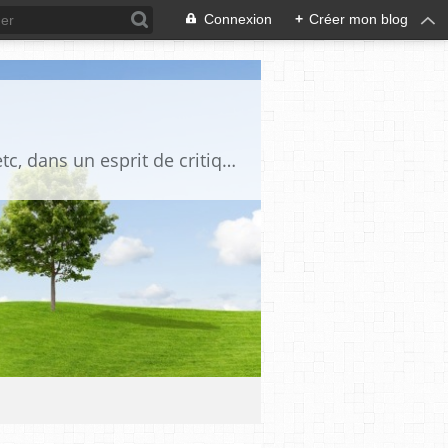
Connexion
+
Créer mon blog
Blog destiné à commenter l'actualité, politique, économique, culturelle, sportive, etc, dans un esprit de critique philosophique, d'esprit chrétien et français.La collaboration des lecteurs est souhaitée, de même que la courtoisie, et l'esprit de tolérance.