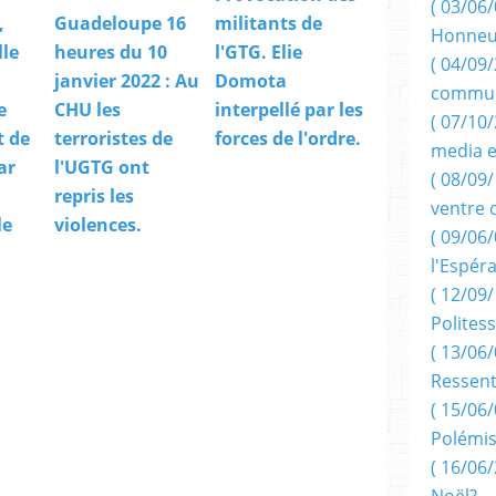
( 03/06/
,
Guadeloupe 16
militants de
Honneu
lle
heures du 10
l'GTG. Elie
( 04/09/
janvier 2022 : Au
Domota
commun
e
CHU les
interpellé par les
( 07/10
t de
terroristes de
forces de l'ordre.
media e
ar
l'UGTG ont
( 08/09/
repris les
ventre 
le
violences.
( 09/06/
l'Espér
( 12/09/
Politess
( 13/06/
Ressent
( 15/06/
Polémis
( 16/06/
Noël?