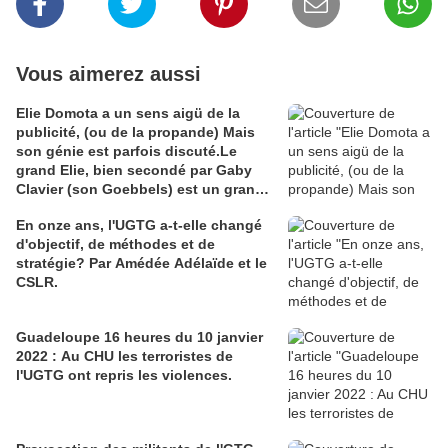
Vous aimerez aussi
Elie Domota a un sens aigü de la
publicité, (ou de la propande) Mais
son génie est parfois discuté.Le
grand Elie, bien secondé par Gaby
Clavier (son Goebbels) est un grand
communicateur. Mais communicateur
En onze ans, l'UGTG a-t-elle changé
de quoi ? Les Guadeloupéens sont
d'objectif, de méthodes et de
divisés à ce sujet et Elie en voudra à
stratégie? Par Amédée Adélaïde et le
leur majorité que son génie ne séduit
CSLR.
pas. C'est comme en amour le fluide
est souvent capricieux. Pour en juger
j'ai cho
Guadeloupe 16 heures du 10 janvier
2022 : Au CHU les terroristes de
l'UGTG ont repris les violences.