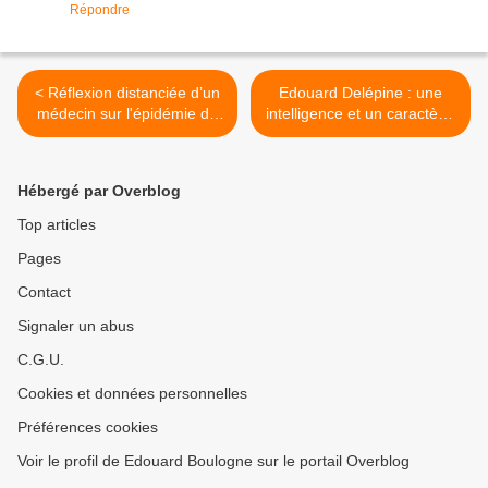
Répondre
< Réflexion distanciée d’un
Edouard Delépine : une
médecin sur l'épidémie de
intelligence et un caractère.
Covid, dans la torpeur d’un
>
été masqué. (Par le dr
André Orluc).
Hébergé par Overblog
Top articles
Pages
Contact
Signaler un abus
C.G.U.
Cookies et données personnelles
Préférences cookies
Voir le profil de Edouard Boulogne sur le portail Overblog