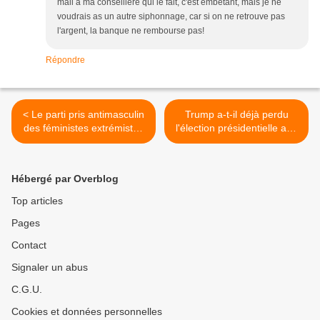
mail à ma conseillère qui le fait, c'est embêtant, mais je ne
voudrais as un autre siphonnage, car si on ne retrouve pas
l'argent, la banque ne rembourse pas!
Répondre
< Le parti pris antimasculin
Trump a-t-il déjà perdu
des féministes extrémistes
l'élection présidentielle aux
contre Gérald Darmanin .
USA ? >
(par Philippe Bilger).
Hébergé par Overblog
Top articles
Pages
Contact
Signaler un abus
C.G.U.
Cookies et données personnelles