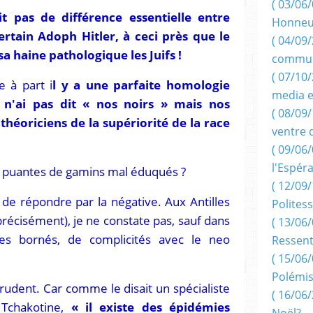
( 03/06/
 pas de différence essentielle entre
Honneu
ertain Adoph Hitler, à ceci près que le
( 04/09/
sa haine pathologique les Juifs !
commun
( 07/10
e à part i
l y a une parfaite homologie
media e
e n'ai pas dit « nos noirs » mais nos
( 08/09/
 théoriciens de la supériorité de la race
ventre 
( 09/06/
l'Espér
es puantes de gamins mal éduqués ?
( 12/09/
, de répondre par la négative. Aux Antilles
Politess
précisément), je ne constate pas, sauf dans
( 13/06/
ques bornés, de complicités avec le neo
Ressent
( 15/06/
Polémis
prudent. Car comme le disait un spécialiste
( 16/06/
 Tchakotine,
« il existe des épidémies
Noël?