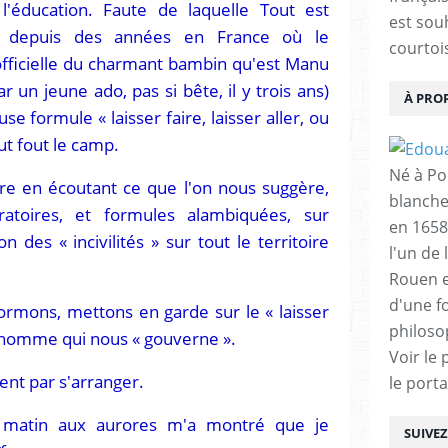
éducation. Faute de laquelle Tout est
est sou
t depuis des années en France où le
courtois
e officielle du charmant bambin qu'est Manu
 un jeune ado, pas si bête, il y trois ans)
À PRO
e formule « laisser faire, laisser aller, ou
out fout le camp.
Né à Poi
re en écoutant ce que l'on nous suggère,
blanche
atoires, et formules alambiquées, sur
en 1658
n des « incivilités » sur tout le territoire
l'un de 
Rouen e
d'une f
nformons, mettons en garde sur le « laisser
philoso
onhomme qui nous « gouverne ».
Voir le 
ient par s'arranger.
le porta
 matin aux aurores m'a montré que je
SUIVE