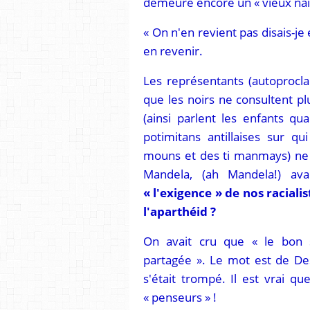
demeure encore un « vieux naîf
« On n'en revient pas disais-je 
en revenir.
Les représentants (autoprocla
que les noirs ne consultent pl
(ainsi parlent les enfants q
potimitans antillaises sur qu
mouns et des ti manmays) ne s
Mandela, (ah Mandela!) ava
« l'exigence » de nos racialis
l'aparthéid ?
On avait cru que « le bon
partagée ». Le mot est de Des
s'était trompé. Il est vrai qu
« penseurs » !