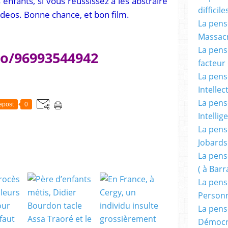
vos enfants, si vous réussissez à les abstraire
difficile
ideos. Bonne chance, et bon film.
La pensé
Massacr
La pensé
eo/96993544942
facteur d
La pensé
Intellec
La pensé
epost
0
Intellig
La pensé
Jobards
La pensé
( à Bar
La pens
Person
La pens
Démocr