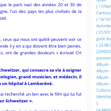
i que le parti nazi des années 20 et 30 de
( 17/06/
agne, l'un des pays les plus civilisés de la
Certitu
sait.
( 19/10/
Autodes
( 21/07/
goût du
e, ceux qui nous ont quitté peuvent voir ce
( 23.08.
nde il y en a qui doivent être bien peinés.
(29/05/
s, ont de grandes douleurs » écrivait CH
pouvoir
Album -
chweitzer, qui consacra sa vie à soigner
Album -
éologien, grand musicien, et médecin, il
Album -
a un hôpital à Lambaréné.
Album 
Culture 
ai recherché un lien avec le film qui lui fut
Identité
eur Schweitzer ».
).
La pens