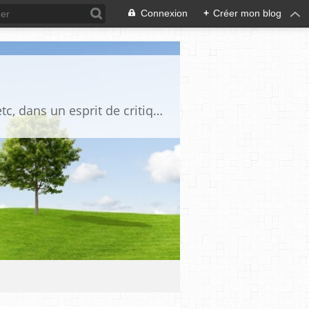
Connexion
+
Créer mon blog
Blog destiné à commenter l'actualité, politique, économique, culturelle, sportive, etc, dans un esprit de critique philosophique, d'esprit chrétien et français.La collaboration des lecteurs est souhaitée, de même que la courtoisie, et l'esprit de tolérance.