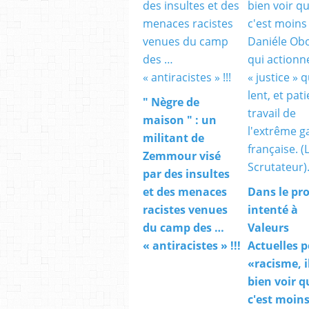
" Nègre de
maison " : un
militant de
Zemmour visé
par des insultes
et des menaces
Dans le pr
racistes venues
intenté à
du camp des …
Valeurs
« antiracistes » !!!
Actuelles 
«racisme, i
bien voir q
c'est moin