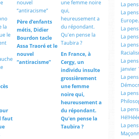
La pensé
La pensé
Europe.
Père d’enfants
La pensé
métis, Didier
La pensé
Bourdon tacle
La pensé
Assa Traoré et le
Racialis
nouvel
En France, à
La pensé
“antiracisme”
Cergy, un
janvier 
individu insulte
La pens
grossièrement
Démocr
ocès
une femme
La pensé
noire qui,
Philoso
heureusement a
La pens
pour
du répondant.
Hé!Héé
l faut
Qu'en pense la
La pensé
ue
Taubira ?
Maçonn
s