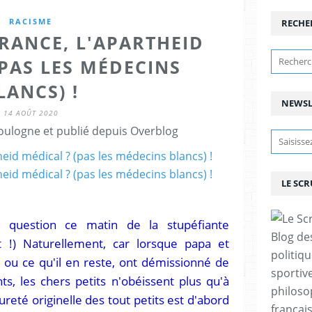
RACISME
RECHE
FRANCE, L'APARTHEID
(PAS LES MÉDECINS
LANCS) !
NEWSL
14 AOÛT 2020
ulogne et publié depuis Overblog
LE SC
t question ce matin de la stupéfiante
Blog de
t !) Naturellement, car lorsque papa et
politiq
 ou ce qu'il en reste, ont démissionné de
sportive
ts, les chers petits n'obéissent plus qu'à
philoso
ureté originelle des tout petits est d'abord
françai