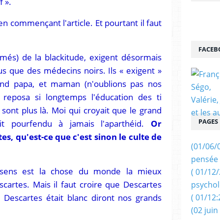
 ».
en commençant l'article. Et pourtant il faut
FACEB
més) de la blackitude, exigent désormais
us que des médecins noirs. Ils « exigent »
uand papa, et maman (n'oublions pas nos
i reposa si longtemps l'éducation des ti
ont plus là. Moi qui croyait que le grand
PAGES
it pourfendu à jamais l'aparthéid.
Or
tes, qu'est-ce que c'est sinon le culte de
(01/06/
pensée 
 sens est la chose du monde la mieux
( 01/12
cartes. Mais il faut croire que Descartes
psychol
e Descartes était blanc diront nos grands
( 01/12:
(02 juin