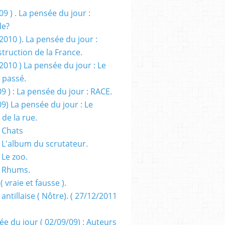
09 ) . La pensée du jour :
de?
2010 ). La pensée du jour :
truction de la France.
2010 ) La pensée du jour : Le
 passé.
09 ) : La pensée du jour : RACE.
09) La pensée du jour : Le
 de la rue.
 Chats
 L'album du scrutateur.
 Le zoo.
- Rhums.
( vraie et fausse ).
 antillaise ( Nôtre). ( 27/12/2011
ée du jour ( 02/09/09) : Auteurs