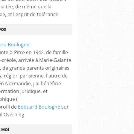
haitée, de même que la
ie, et l'esprit de tolérance.
POS
nte-à-Pitre en 1942, de famille
-créole, arrivée à Marie-Galante
, de grands parents originaires
la région parisienne, l'autre de
n Normandie, j'ai bénéficié
ormation juridique, et
phique (
profil de
Edouard Boulogne
sur
il Overblog
Z-MOI