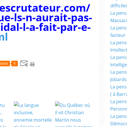
escrutateur.com/
difficile
e-ls-n-aurait-pas-
La pensé
Massacr
dal-l-a-fait-par-e-
La pensé
ml
facteur d
La pensé
Intellec
La pensé
Intellig
epost
0
La pensé
Jobards
La pensé
( à Bar
La pens
Person
La pens
Démocr