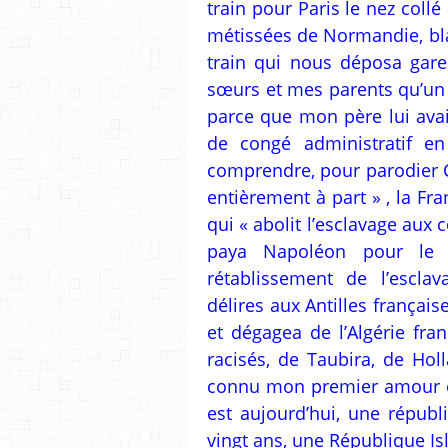
train pour Paris le nez collé
métissées de Normandie, bla
train qui nous déposa gare 
sœurs et mes parents qu’un 
parce que mon père lui ava
de congé administratif en
comprendre, pour parodier C
entièrement à part » , la Fra
qui « abolit l’esclavage aux 
paya Napoléon pour le 
rétablissement de l’escla
délires aux Antilles français
et dégagea de l’Algérie fra
racisés, de Taubira, de Hol
connu mon premier amour e
est aujourd’hui, une répub
vingt ans, une République I