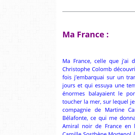
______________________________
Ma France :
Ma France, celle que j’ai
Christophe Colomb découvrit
fois j’embarquai sur un tran
jours et qui essuya une te
énormes balayaient le pon
toucher la mer, sur lequel je
compagnie de Martine Car
Bélafonte, ce qui me donna 
Amiral noir de France en
Camille Sosthène Mortenol à q