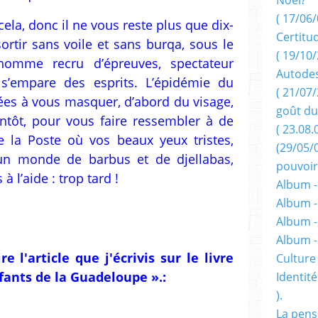
( 17/06/
 cela, donc il ne vous reste plus que dix-
Certitu
rtir sans voile et sans burqa, sous le
( 19/10/
homme recru d’épreuves, spectateur
Autodes
 s’empare des esprits. L’épidémie du
( 21/07/
ées à vous masquer, d’abord du visage,
goût du
entôt, pour vous faire ressembler à de
( 23.08.
e la Poste où vos beaux yeux tristes,
(29/05/
un monde de barbus et de djellabas,
pouvoir
 l’aide : trop tard !
Album -
Album -
Album -
Album 
re l'article que j'écrivis sur le livre
Culture 
fants de la Guadeloupe ».:
Identité
).
La pens