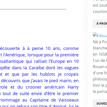
est sou
___________________________________
courtois
À PRO
Né à Poi
 découverte à à peine 10 ans, comme
blanche
en 1658
 l’Amérique, lorsque pour la première
l'un de 
satlantique qui ralliait l’Europe en 10
Rouen e
mpête dans la Caraïbe dont les vagues
d'une f
t et que par les hublots je croyais
philoso
 découvris que j’avais le pied marin, en
Voir le 
ole et du crooner américain Harry
le porta
tout de suite envie d’être le premier
 hommage au Capitaine de Vaisseaux
SUIVE
ui on refusa son titre d ‘Amiral, lui le