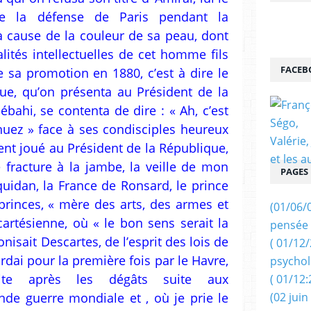
e la défense de Paris pendant la
 cause de la couleur de sa peau, dont
ités intellectuelles de cet homme fils
FACEB
e sa promotion en 1880, c’est à dire le
que, qu’on présenta au Président de la
ébahi, se contenta de dire : « Ah, c’est
nuez » face à ses condisciples heureux
ient joué au Président de la République,
fracture à la jambe, la veille de mon
PAGES
quidan, la France de Ronsard, le prince
princes, « mère des arts, des armes et
(01/06/
cartésienne, où « le bon sens serait la
pensée 
nisait Descartes, de l’esprit des lois de
( 01/12
rdai pour la première fois par le Havre,
psychol
ruite après les dégâts suite aux
( 01/12:
e guerre mondiale et , où je prie le
(02 juin