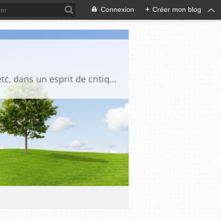
Connexion
+
Créer mon blog
Blog destiné à commenter l'actualité, politique, économique, culturelle, sportive, etc, dans un esprit de critique philosophique, d'esprit chrétien et français.La collaboration des lecteurs est souhaitée, de même que la courtoisie, et l'esprit de tolérance.