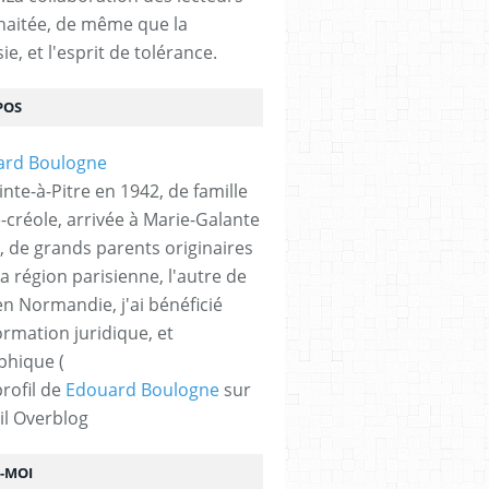
haitée, de même que la
ie, et l'esprit de tolérance.
POS
nte-à-Pitre en 1942, de famille
-créole, arrivée à Marie-Galante
, de grands parents originaires
la région parisienne, l'autre de
n Normandie, j'ai bénéficié
ormation juridique, et
phique (
profil de
Edouard Boulogne
sur
il Overblog
Z-MOI