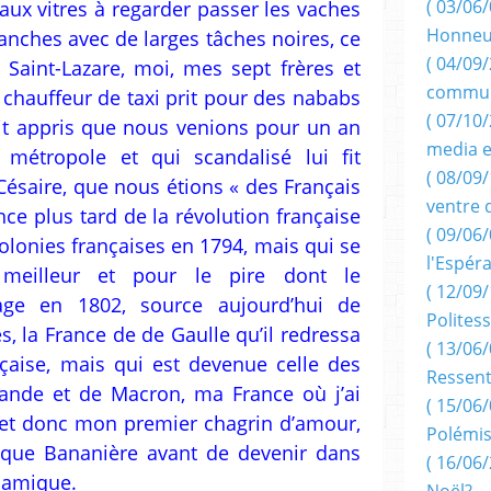
( 03/06/
 aux vitres à regarder passer les vaches
Honneu
nches avec de larges tâches noires, ce
( 04/09/
Saint-Lazare, moi, mes sept frères et
commun
chauffeur de taxi prit pour des nababs
( 07/10
it appris que nous venions pour un an
media e
 métropole et qui scandalisé lui fit
( 08/09/
ésaire, que nous étions « des Français
ventre 
nce plus tard de la révolution française
( 09/06/
colonies françaises en 1794, mais qui se
l'Espér
meilleur et pour le pire dont le
( 12/09/
vage en 1802, source aujourd’hui de
Politess
es, la France de de Gaulle qu’il redressa
( 13/06/
nçaise, mais qui est devenue celle des
Ressent
lande et de Macron, ma France où j’ai
( 15/06/
t donc mon premier chagrin d’amour,
Polémis
lique Bananière avant de devenir dans
( 16/06/
slamique.
Noël?