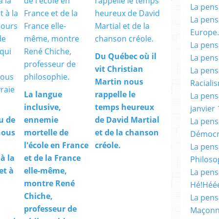
La pensé
La pensé
Europe.
La pensé
Du Québec où il
La pensé
vit Christian
La pensé
Martin nous
Racialis
La langue
rappelle le
La pensé
inclusive,
temps heureux
janvier 
u de
ennemie
de David Martial
La pens
nous
mortelle de
et de la chanson
Démocr
l'école en France
créole.
La pensé
à la
et de la France
Philoso
et à
elle-même,
La pens
montre René
Hé!Héé
Chiche,
La pensé
professeur de
Maçonn