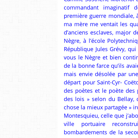
commandant imaginatif d
première guerre mondiale, à
ma mère me ventait les qual
d’anciens esclaves, major d
Nègre, à l’école Polytechni
République Jules Grévy, qui 
vous le Nègre et bien conti
de la bonne farce qu’ils ava
mais envie désolée par une 
départ pour Saint-Cyr- Coët
des poètes et le poète des 
des lois » selon du Bellay, 
chose la mieux partagée » iro
Montesquieu, celle que j’abo
ville portuaire reconst
bombardements de la second