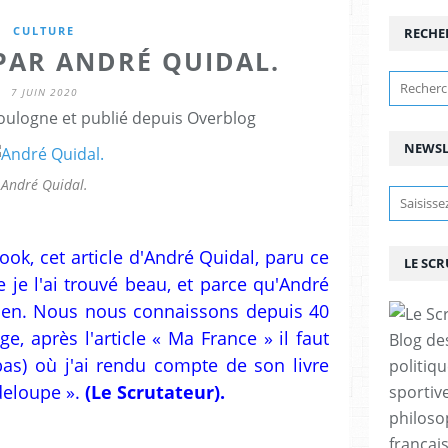
CULTURE
RECHE
PAR ANDRÉ QUIDAL.
7 JUIN 2020
ulogne et publié depuis Overblog
NEWSL
André Quidal.
book, cet article d'André Quidal, paru ce
LE SC
 je l'ai trouvé beau, et parce qu'André
cien. Nous nous connaissons depuis 40
e, après l'article « Ma France » il faut
Blog de
 bas) où j'ai rendu compte de son livre
politiq
deloupe ».
(Le Scrutateur).
sportive
philoso
françai