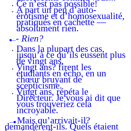
Ce n’est pas possible!
A part un peu d’auto-
érotisme et d’homosexualité,
pratiqués en cachette —
absolument rien.
- Rien?
■—
Dans la plupart des cas,
jusqu’à ce qu’ils eussent plus
de vingt ans.
Vingt ans? firent les
étudiants en écho, en un
chœur bruyant de
scepticisme.
Vingt ans, répéta le
Directeur. Je vous ai dit que
vous trouveriez cela
incroyable.
Mais qu’arrivait-il?
—■
demandèrent-ils. Quels étaient