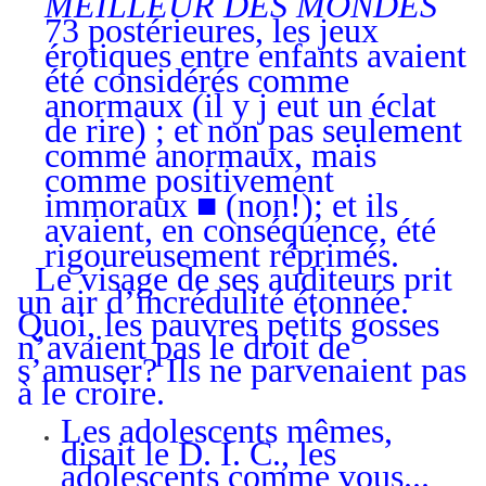
MEILLEUR DES MONDES
73 postérieures, les jeux
érotiques entre enfants avaient
été considérés comme
anormaux (il y j eut un éclat
de rire) ; et non pas seulement
comme anormaux, mais
comme positivement
immoraux ■ (non!); et ils
avaient, en conséquence, été
rigoureusement réprimés.
Le visage de ses auditeurs prit
un air d’incrédulité étonnée.
Quoi, les pauvres petits gosses
n’avaient pas le droit de
s’amuser? Ils ne parvenaient pas
à le croire.
Les adolescents mêmes,
disait le D. I. C., les
adolescents comme vous...