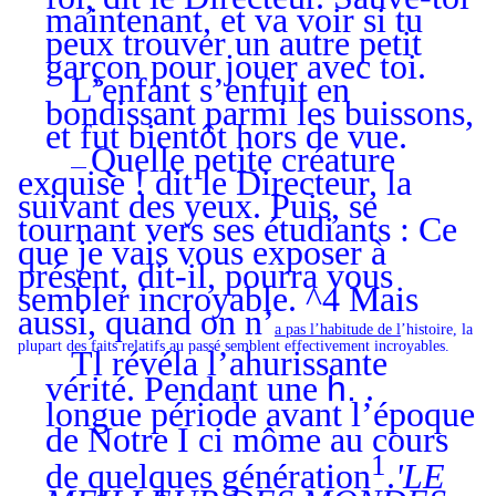
maintenant, et va voir si tu
peux trouver un autre petit
garçon pour jouer avec toi.
L’enfant s’enfuit en
bondissant parmi les buissons,
et fut bientôt hors de vue.
Quelle petite créature
—
exquise ! dit le Directeur, la
suivant des yeux. Puis, se
tournant vers ses étudiants : Ce
que je vais vous exposer à
présent, dit-il, pourra vous
sembler incroyable. ^4 Mais
aussi, quand on n’
a pas l’habitude de l
’histoire, la
plupart des faits relatifs au passé semblent effectivement incroyables.
Tl révéla l’ahurissante
vérité. Pendant une
h.
.
longue période avant l’époque
de Notre I ci môme au cours
1
de quelques génération
.
'LE