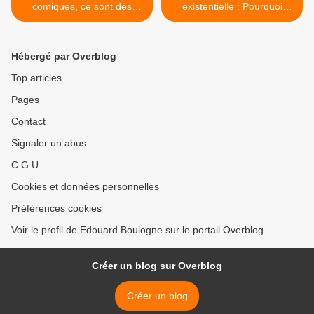
comiques, ce sont des
existentielle : Pourquoi
commissaires politiques” :
pète-t-on ? >
Zemmour étrille les
“humoristes” de France
Hébergé par Overblog
Inter .
Top articles
Pages
Contact
Signaler un abus
C.G.U.
Cookies et données personnelles
Préférences cookies
Voir le profil de Edouard Boulogne sur le portail Overblog
Créer un blog sur Overblog
Créer un blog