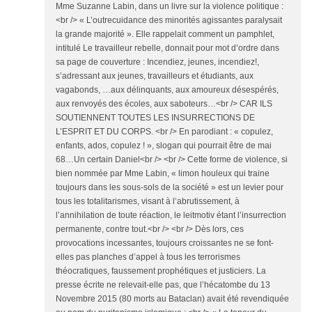
Mme Suzanne Labin, dans un livre sur la violence politique :
<br /> « L’outrecuidance des minorités agissantes paralysait
la grande majorité ». Elle rappelait comment un pamphlet,
intitulé Le travailleur rebelle, donnait pour mot d’ordre dans
sa page de couverture : Incendiez, jeunes, incendiez!,
s’adressant aux jeunes, travailleurs et étudiants, aux
vagabonds, …aux délinquants, aux amoureux désespérés,
aux renvoyés des écoles, aux saboteurs…<br /> CAR ILS
SOUTIENNENT TOUTES LES INSURRECTIONS DE
L’ESPRIT ET DU CORPS. <br /> En parodiant : « copulez,
enfants, ados, copulez ! », slogan qui pourrait être de mai
68…Un certain Daniel<br /> <br /> Cette forme de violence, si
bien nommée par Mme Labin, « limon houleux qui traine
toujours dans les sous-sols de la société » est un levier pour
tous les totalitarismes, visant à l’abrutissement, à
l’annihilation de toute réaction, le leitmotiv étant l’insurrection
permanente, contre tout.<br /> <br /> Dès lors, ces
provocations incessantes, toujours croissantes ne se font-
elles pas planches d’appel à tous les terrorismes
théocratiques, faussement prophétiques et justiciers. La
presse écrite ne relevait-elle pas, que l’hécatombe du 13
Novembre 2015 (80 morts au Bataclan) avait été revendiquée