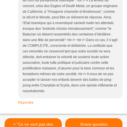
au nom du puritanisme islamique : <br /> « La teneur du
concert, celui des Eagles of Death Metal, un groupe originaire
de Californie, à "l'imagerie charnelle et ténébreuse", comme
le décrit le Monde, peut être un élément de réponse. Ainsi,
l'Etat islamique qui a revendiqué samedi matin les attentats
évoque des "endroits choisis minutieusement", comme "le
Bataclan où étaient rassemblés des centaines d’idolâtres
dans une fête de perversité".<br /> <br /> Dans ce cas, il s’agit
de COMPLICITE, consciente et délibérée. La certitude que
ces minorités ne cesseront tant que notre société ne sera
détruite, doit entrainer la volonté de soutenir toute action
associative, toute lutte politique et judiciaire contre cette
prolifération malsaine, d’œuvrer pour le bien commun et les
fondations mêmes de notre société.<br /> A nous de ne pas
accepter ni laisser nos enfants devenir des balles de ping-
pong entre Charybde et Scylla, dans une spirale infâmante et
nauséabonde.
Répondre
< “Ce ne sont pas des
Grave question