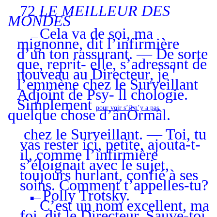
72
LE MEILLEUR DES
MONDES
Cela va de soi, ma
—
mignonne, dit l’infirmière
d’un ton rassurant. — De sorte
que, reprit- elle, s’adressant de
nouveau au Directeur, je '
l’emmène chez le Surveillant
Adjoint de Psy- ll chologie.
Simplement
pour voir s’il n’y a pas
quelque chose d’ânÔrmâl.
chez le Surveillant. — Toi, tu
vas rester ici, petite, ajouta-t-
il, comme l’infirmière
s’éloignait avec le sujet,
toujours hurlant, confié à ses
soins. Comment t’appelles-tu?
Polly Trotsky.
■—
C’est un nom excellent, ma
—
foi, dit le Directeur. Sauve-toi