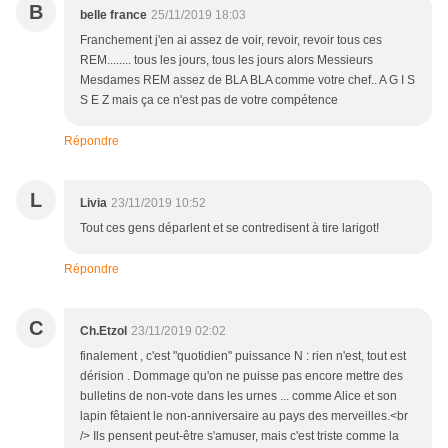
B
belle france
25/11/2019 18:03
Franchement j'en ai assez de voir, revoir, revoir tous ces
REM........ tous les jours, tous les jours alors Messieurs
Mesdames REM assez de BLA BLA comme votre chef.. A G I S
S E Z mais ça ce n'est pas de votre compétence
Répondre
L
Livia
23/11/2019 10:52
Tout ces gens déparlent et se contredisent à tire larigot!
Répondre
C
Ch.Etzol
23/11/2019 02:02
finalement , c'est "quotidien" puissance N : rien n'est, tout est
dérision . Dommage qu'on ne puisse pas encore mettre des
bulletins de non-vote dans les urnes ... comme Alice et son
lapin fêtaient le non-anniversaire au pays des merveilles.<br
/> Ils pensent peut-être s'amuser, mais c'est triste comme la