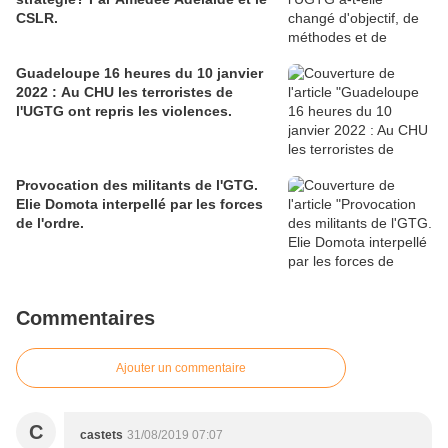
leur majorité que son génie ne séduit
CSLR.
pas. C'est comme en amour le fluide
est souvent capricieux. Pour en juger
j'ai cho
Guadeloupe 16 heures du 10 janvier
2022 : Au CHU les terroristes de
l'UGTG ont repris les violences.
Provocation des militants de l'GTG.
Elie Domota interpellé par les forces
de l'ordre.
Commentaires
Ajouter un commentaire
C
castets
31/08/2019 07:07