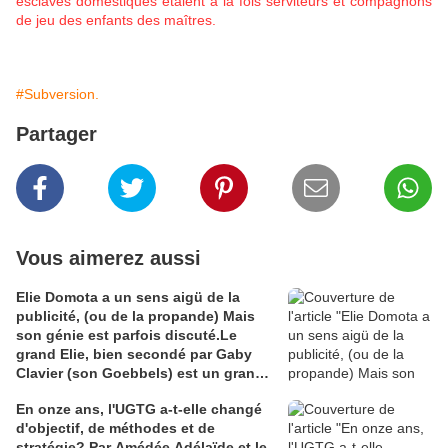
esclaves domestiques étaient à la fois serviteurs et compagnons
de jeu des enfants des maîtres.
#Subversion.
Partager
Vous aimerez aussi
Elie Domota a un sens aigü de la
publicité, (ou de la propande) Mais
son génie est parfois discuté.Le
grand Elie, bien secondé par Gaby
Clavier (son Goebbels) est un grand
communicateur. Mais communicateur
En onze ans, l'UGTG a-t-elle changé
de quoi ? Les Guadeloupéens sont
d'objectif, de méthodes et de
divisés à ce sujet et Elie en voudra à
stratégie? Par Amédée Adélaïde et le