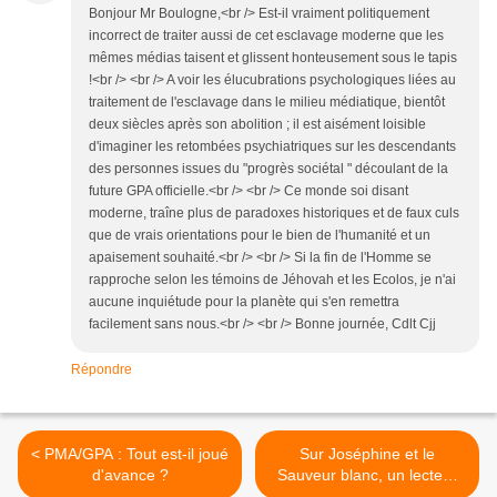
Bonjour Mr Boulogne,<br /> Est-il vraiment politiquement
incorrect de traiter aussi de cet esclavage moderne que les
mêmes médias taisent et glissent honteusement sous le tapis
!<br /> <br /> A voir les élucubrations psychologiques liées au
traitement de l'esclavage dans le milieu médiatique, bientôt
deux siècles après son abolition ; il est aisément loisible
d'imaginer les retombées psychiatriques sur les descendants
des personnes issues du "progrès sociétal " découlant de la
future GPA officielle.<br /> <br /> Ce monde soi disant
moderne, traîne plus de paradoxes historiques et de faux culs
que de vrais orientations pour le bien de l'humanité et un
apaisement souhaité.<br /> <br /> Si la fin de l'Homme se
rapproche selon les témoins de Jéhovah et les Ecolos, je n'ai
aucune inquiétude pour la planète qui s'en remettra
facilement sans nous.<br /> <br /> Bonne journée, Cdlt Cjj
Répondre
< PMA/GPA : Tout est-il joué
Sur Joséphine et le
d'avance ?
Sauveur blanc, un lecteur
judicieux nous écrit. >