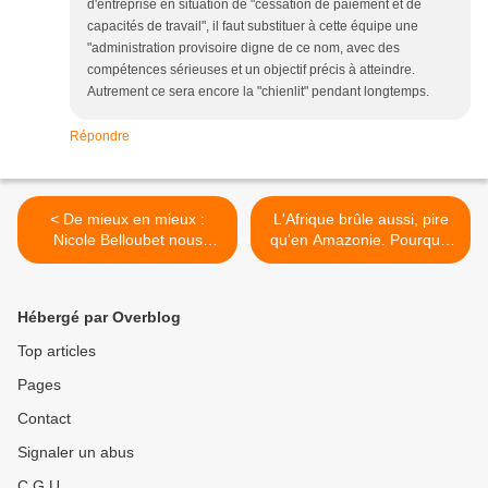
d'entreprise en situation de "cessation de paiement et de
capacités de travail", il faut substituer à cette équipe une
"administration provisoire digne de ce nom, avec des
compétences sérieuses et un objectif précis à atteindre.
Autrement ce sera encore la "chienlit" pendant longtemps.
Répondre
< De mieux en mieux :
L'Afrique brûle aussi, pire
Nicole Belloubet nous
qu'en Amazonie. Pourquoi
annonce de bien amères
n'en parle-t'on pas ? >
maternités.
Hébergé par Overblog
Top articles
Pages
Contact
Signaler un abus
C.G.U.