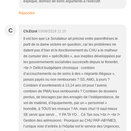
explique, donnez de bons arguments à l'exécutif.
Répondre
C
Ch.Etzol
03/08/2019 11:10
Il est bon que Le Scrutateur ait précisé entre parenthèses le
parti de la dame victoire en question, car les problèmes ne
datent pas d’hier et le fonctionnement du CHU a le malheur
de cumuler des « spécificités », aux inepties développées par
les gouvernements socialistes successifs depuis le florentin.
<br /> Déficit budgétaire chronique : combien
d’accouchements ou de soins à des « migrants illégaux »,
jamais payés ou non remboursés ? SS, AMG, à jours ?
Combien d’avortements à 13,14 ans (et pour l’avenir,
combien de PMA) tous remboursés ? Combien de dossiers
perdus, de blocages par des enragés de l’indépendance, de
vol de matériel, d’équipements, par un « personnel »
honnête, à TOUS les niveaux ? Ah, mais chut ! Il vaut mieux
SE servir que servir… Y PA TA YO… Cé Tan nou !<br /> <br />
Gestion des admissions : Pourquoi au CHU PAP-ABYMES,
l’unique voie d’entrée à l’hôpital est le service des Urgences,