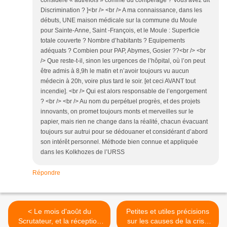
considéré « autrefois » comme du compérage ? Vous avez dit
Discrimination ? ]<br /> <br /> A ma connaissance, dans les
débuts, UNE maison médicale sur la commune du Moule
pour Sainte-Anne, Saint -François, et le Moule : Superficie
totale couverte ? Nombre d’habitants ? Equipements
adéquats ? Combien pour PAP, Abymes, Gosier ??<br /> <br
/> Que reste-t-il, sinon les urgences de l’hôpital, où l’on peut
être admis à 8,9h le matin et n’avoir toujours vu aucun
médecin à 20h, voire plus tard le soir. [et ceci AVANT tout
incendie]. <br /> Qui est alors responsable de l’engorgement
? <br /> <br /> Au nom du perpétuel progrès, et des projets
innovants, on promet toujours monts et merveilles sur le
papier, mais rien ne change dans la réalité, chacun évacuant
toujours sur autrui pour se dédouaner et considérant d’abord
son intérêt personnel. Méthode bien connue et appliquée
dans les Kolkhozes de l’URSS
Répondre
< Le mois d'août du
Petites et utiles précisions
Scrutateur, et la réception
sur les causes de la crise