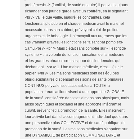
problème<br /> (familial, de santé ou autre) il pouvait toujours
échanger son jour de garde avec un confrère, en le signalant.
<br /> Vaille que vaille, malgré les contraintes, cela
fonctionnait plutôt bien et chaque médecin avait le matériel
nécessaire dans son cabinet, prévoyant celui de petites
urgences et de bobologie. Il n’envoyait aux urgences que les
cas vraiment graves, les jonctions se faisant par pompiers-
Samu.<br /> <br /> Mais c’était sans compter sur « l’esprit de
système » : la volonté de fonctionnarisation de la médecine,
et les grandes phrases creuses pour des lendemains qui
déchantent : <br /> 1. Une maison médicale, c’est… (sur le
papier !)<br /> Les maisons médicales sont des équipes
pluridisciplinaires dispensant des soins de santé primaires,
CONTINUS polyvalents et accessibles à TOUTE la
population. Leurs actions visent à une approche GLOBALE
de la santé, considérée dans ses dimensions physiques, mais
aussi psychiques et sociales et une approche intégrant le
curatif, préventif et la promotion de la santé. Elles inscrivent
leur activité tant dans l’accompagnement individuel que dans
une perspective plus COLLECTIVE et de santé publique, de
promotion de la santé. Les maisons médicales s'appuient sur
une DYNAMIQUE de participation COMMUNAUTAIRE et