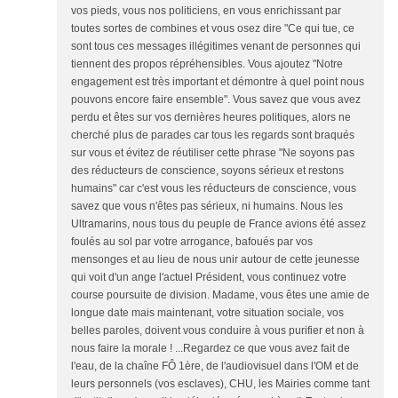
vos pieds, vous nos politiciens, en vous enrichissant par
toutes sortes de combines et vous osez dire "Ce qui tue, ce
sont tous ces messages illégitimes venant de personnes qui
tiennent des propos répréhensibles. Vous ajoutez "Notre
engagement est très important et démontre à quel point nous
pouvons encore faire ensemble". Vous savez que vous avez
perdu et êtes sur vos dernières heures politiques, alors ne
cherché plus de parades car tous les regards sont braqués
sur vous et évitez de réutiliser cette phrase "Ne soyons pas
des réducteurs de conscience, soyons sérieux et restons
humains" car c'est vous les réducteurs de conscience, vous
savez que vous n'êtes pas sérieux, ni humains. Nous les
Ultramarins, nous tous du peuple de France avions été assez
foulés au sol par votre arrogance, bafoués par vos
mensonges et au lieu de nous unir autour de cette jeunesse
qui voit d'un ange l'actuel Président, vous continuez votre
course poursuite de division. Madame, vous êtes une amie de
longue date mais maintenant, votre situation sociale, vos
belles paroles, doivent vous conduire à vous purifier et non à
nous faire la morale ! ...Regardez ce que vous avez fait de
l'eau, de la chaîne FÔ 1ère, de l'audiovisuel dans l'OM et de
leurs personnels (vos esclaves), CHU, les Mairies comme tant