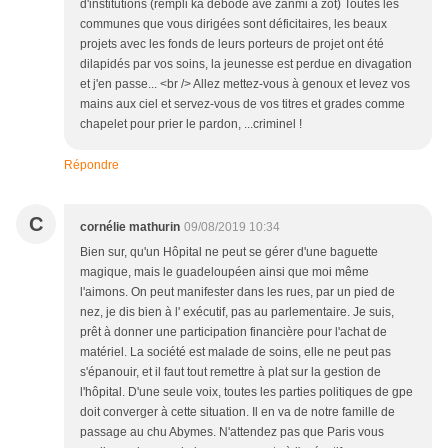
d'institutions (rempli ka débodé avé zanmi à zot) Toutes les
communes que vous dirigées sont déficitaires, les beaux
projets avec les fonds de leurs porteurs de projet ont été
dilapidés par vos soins, la jeunesse est perdue en divagation
et j'en passe... <br /> Allez mettez-vous à genoux et levez vos
mains aux ciel et servez-vous de vos titres et grades comme
chapelet pour prier le pardon, ...criminel !
Répondre
C
cornélie mathurin
09/08/2019 10:34
Bien sur, qu'un Hôpital ne peut se gérer d'une baguette
magique, mais le guadeloupéen ainsi que moi même
l'aimons. On peut manifester dans les rues, par un pied de
nez, je dis bien à l' exécutif, pas au parlementaire. Je suis,
prêt à donner une participation financière pour l'achat de
matériel. La société est malade de soins, elle ne peut pas
s'épanouir, et il faut tout remettre à plat sur la gestion de
l'hôpital. D'une seule voix, toutes les parties politiques de gpe
doit converger à cette situation. Il en va de notre famille de
passage au chu Abymes. N'attendez pas que Paris vous