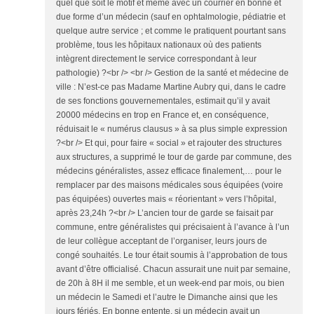
quel que soit le motif et même avec un courrier en bonne et
due forme d’un médecin (sauf en ophtalmologie, pédiatrie et
quelque autre service ; et comme le pratiquent pourtant sans
problème, tous les hôpitaux nationaux où des patients
intègrent directement le service correspondant à leur
pathologie) ?<br /> <br /> Gestion de la santé et médecine de
ville : N’est-ce pas Madame Martine Aubry qui, dans le cadre
de ses fonctions gouvernementales, estimait qu’il y avait
20000 médecins en trop en France et, en conséquence,
réduisait le « numérus clausus » à sa plus simple expression
?<br /> Et qui, pour faire « social » et rajouter des structures
aux structures, a supprimé le tour de garde par commune, des
médecins généralistes, assez efficace finalement,… pour le
remplacer par des maisons médicales sous équipées (voire
pas équipées) ouvertes mais « réorientant » vers l’hôpital,
après 23,24h ?<br /> L’ancien tour de garde se faisait par
commune, entre généralistes qui précisaient à l’avance à l’un
de leur collègue acceptant de l’organiser, leurs jours de
congé souhaités. Le tour était soumis à l’approbation de tous
avant d’être officialisé. Chacun assurait une nuit par semaine,
de 20h à 8H il me semble, et un week-end par mois, ou bien
un médecin le Samedi et l’autre le Dimanche ainsi que les
jours fériés. En bonne entente, si un médecin avait un