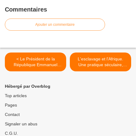
Commentaires
Ajouter un commentaire
< Le Président de la
L'esclavage et l'Afrique.
République Emmanuel
Une pratique séculaire,
Macron a exprimé lors de la
douloureuse, aliènante et
cérémonie de signature de
… inavouée. >
contrats de convergence ce
Hébergé par Overblog
lundi 8 Juillet 2019, sa
volonté d’ouvrir une
Top articles
nouvelle « relation de
Pages
confiance» avec les
territoires d’Outre-mer.
Contact
Signaler un abus
C.G.U.