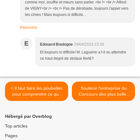
comme moi, souffre et meurs sans parler. <br /> <br /> Alfred
de VIGNY<br /> <br /> Pas de dérobade, toujours l'appel vers
les cimes ! Mais toujours si difficile...
Répondre
E
Edouard Boulogne
29/04/2019 23:26
Et toujours si difficile! M. Laguerre a t-il su atteindre
ce haut degré de stoïque fierté?
< Il faut faire les poubelles
Soutenir l'entreprise du
pour comprendre ce que
Concours des plus belles
sont les « modèles »
voix d'Outre-Mer. >
d’aujourd’hui...
Hébergé par Overblog
Top articles
Pages