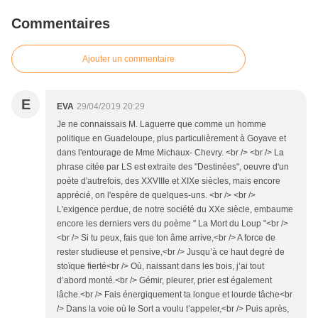
Commentaires
Ajouter un commentaire
E
EVA
29/04/2019 20:29
Je ne connaissais M. Laguerre que comme un homme
politique en Guadeloupe, plus particulièrement à Goyave et
dans l'entourage de Mme Michaux- Chevry. <br /> <br /> La
phrase citée par LS est extraite des "Destinées", oeuvre d'un
poète d'autrefois, des XXVIIIe et XIXe siècles, mais encore
apprécié, on l'espère de quelques-uns. <br /> <br />
L'exigence perdue, de notre société du XXe siècle, embaume
encore les derniers vers du poème " La Mort du Loup "<br />
<br /> Si tu peux, fais que ton âme arrive,<br /> A force de
rester studieuse et pensive,<br /> Jusqu’à ce haut degré de
stoïque fierté<br /> Où, naissant dans les bois, j’ai tout
d’abord monté.<br /> Gémir, pleurer, prier est également
lâche.<br /> Fais énergiquement ta longue et lourde tâche<br
/> Dans la voie où le Sort a voulu t’appeler,<br /> Puis après,