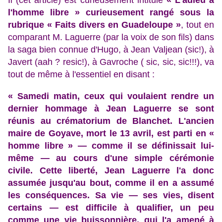
Il (cet article) est curieusement intitulé
« L'adieu à
l'homme libre » curieusement rangé sous la
rubrique « Faits divers en Guadeloupe »
, tout en
comparant M. Laguerre (par la voix de son fils) dans
la saga bien connue d'Hugo, à Jean Valjean (sic!), à
Javert (aah ? resic!), à Gavroche ( sic, sic, sic!!!), va
tout de même à l'essentiel en disant :
« Samedi matin, ceux qui voulaient rendre un
dernier hommage à Jean Laguerre se sont
réunis au crématorium de Blanchet. L'ancien
maire de Goyave, mort le 13 avril, est parti en «
homme libre » — comme il se définissait lui-
même — au cours d'une simple cérémonie
civile. Cette liberté, Jean Laguerre l'a donc
assumée jusqu'au bout, comme il en a assumé
les conséquences. Sa vie — ses vies, disent
certains — est difficile à qualifier, un peu
comme une vie buissonnière, qui l'a amené à