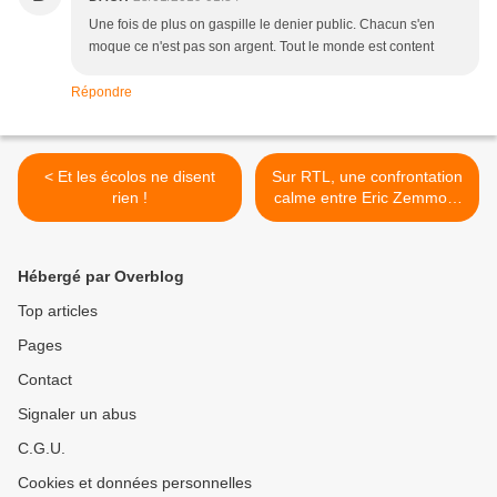
Une fois de plus on gaspille le denier public. Chacun s'en
moque ce n'est pas son argent. Tout le monde est content
Répondre
< Et les écolos ne disent
Sur RTL, une confrontation
rien !
calme entre Eric Zemmour
et Alain Duhamel à propos
du « grand débat ». >
Hébergé par Overblog
Top articles
Pages
Contact
Signaler un abus
C.G.U.
Cookies et données personnelles