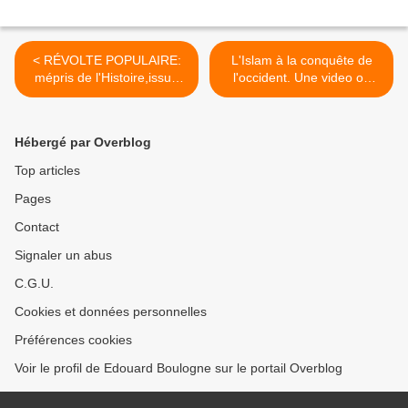
< RÉVOLTE POPULAIRE:
L'Islam à la conquête de
mépris de l'Histoire,issue
l'occident. Une video où
désastreuse, par Xavier
Jean-Frédéric Poisson
Raufer.
explique lumineusement le
phénomène. A écouter
Hébergé par Overblog
attentivement. >
Top articles
Pages
Contact
Signaler un abus
C.G.U.
Cookies et données personnelles
Préférences cookies
Voir le profil de Edouard Boulogne sur le portail Overblog