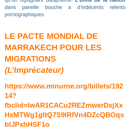
dans pareille bouche a d’indécents relents
pornographiques.
LE PACTE MONDIAL DE
MARRAKECH POUR LES
MIGRATIONS
(L’Imprécateur)
https://www.minurne.org/billets/192
14?
fbclid=IwAR1CACu2REZmwerDxjXx
HxMTWg1gItQ7S9lRfVn4DZcQBOqs
blJPxhHSF1o