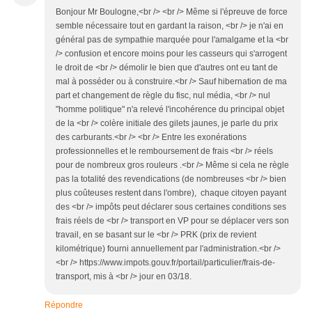
Bonjour Mr Boulogne,<br /> <br /> Même si l'épreuve de force
semble nécessaire tout en gardant la raison, <br /> je n'ai en
général pas de sympathie marquée pour l'amalgame et la <br
/> confusion et encore moins pour les casseurs qui s'arrogent
le droit de <br /> démolir le bien que d'autres ont eu tant de
mal à posséder ou à construire.<br /> Sauf hibernation de ma
part et changement de règle du fisc, nul média, <br /> nul
"homme politique" n'a relevé l'incohérence du principal objet
de la <br /> colère initiale des gilets jaunes, je parle du prix
des carburants.<br /> <br /> Entre les exonérations
professionnelles et le remboursement de frais <br /> réels
pour de nombreux gros rouleurs .<br /> Même si cela ne règle
pas la totalité des revendications (de nombreuses <br /> bien
plus coûteuses restent dans l'ombre), chaque citoyen payant
des <br /> impôts peut déclarer sous certaines conditions ses
frais réels de <br /> transport en VP pour se déplacer vers son
travail, en se basant sur le <br /> PRK (prix de revient
kilométrique) fourni annuellement par l'administration.<br />
<br /> https://www.impots.gouv.fr/portail/particulier/frais-de-
transport, mis à <br /> jour en 03/18.
Répondre