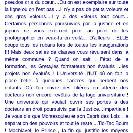
pseudos cris du cœur....Ou on est exemplaire sur toute
la ligne ou on l'est pas ...il n'y a pas de petits voleurs et
des gros voleurs...il y a des voleurs tout court...
Certaines personnes poursuivies par la justice et en
jupons ne vous exècrent point au point de les
photographier en veux-tu en voilà... D'ailleurs , ELLE
coupe tous les rubans lors de toutes les inaugurations
!!! Mais deux salles de classes vous révulsent dans la
même commune ? Quand on sait , l''état de la
formation, les Greta,les formateurs non évalués ...les
projets non évalués ! L'Université ,l'IUT où on fait la
place belle à quelques cancres qui perdent nos
enfants...Où l'on ouvre des filières en attente des
docteurs non encore revêtus de la toge universitaire !
Une université qui voulait ouvrir ses portes à des
docteurs en droit poursuivis par la Justice...Impartiale !
Je vous dis que Montesquieu et son Esprit des Lois , la
séparation des pouvoirs et tout le reste ...Tic-Tac Boum
! Machiavel, le Prince , la fin qui justifie les moyens