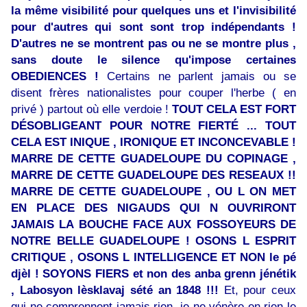
la même visibilité pour quelques uns et l'invisibilité
pour d'autres qui sont sont trop indépendants !
D'autres ne se montrent pas ou ne se montre plus ,
sans doute le silence qu'impose certaines
OBEDIENCES !
Certains ne parlent jamais ou se
disent frères nationalistes pour couper l'herbe ( en
privé ) partout où elle verdoie !
TOUT CELA EST FORT
DÉSOBLIGEANT POUR NOTRE FIERTÉ ... TOUT
CELA EST INIQUE , IRONIQUE ET INCONCEVABLE !
MARRE DE CETTE GUADELOUPE DU COPINAGE ,
MARRE DE CETTE GUADELOUPE DES RESEAUX !!
MARRE DE CETTE GUADELOUPE , OU L ON MET
EN PLACE DES NIGAUDS QUI N OUVRIRONT
JAMAIS LA BOUCHE FACE AUX FOSSOYEURS DE
NOTRE BELLE GUADELOUPE ! OSONS L ESPRIT
CRITIQUE , OSONS L INTELLIGENCE ET NON le pé
djèl ! SOYONS FIERS et non des anba grenn jénétik
, Labosyon lèsklavaj sété an 1848 !!!
Et, pour ceux
qui ne comprennent jamais rien, je ne vénère en rien le