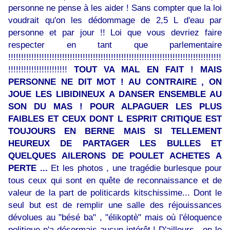
personne ne pense à les aider ! Sans compter que la loi
voudrait qu'on les dédommage de 2,5 L d'eau par
personne et par jour !! Loi que vous devriez faire
respecter en tant que parlementaire
!!!!!!!!!!!!!!!!!!!!!!!!!!!!!!!!!!!!!!!!!!!!!!!!!!!!!!!!!!!!!!!!!!!!!!!!!!!!!!!!!!!
!!!!!!!!!!!!!!!!!!!!!!!
TOUT VA MAL EN FAIT ! MAIS
PERSONNE NE DIT MOT ! AU CONTRAIRE , ON
JOUE LES LIBIDINEUX A DANSER ENSEMBLE AU
SON DU MAS ! POUR ALPAGUER LES PLUS
FAIBLES ET CEUX DONT L ESPRIT CRITIQUE EST
TOUJOURS EN BERNE MAIS SI TELLEMENT
HEUREUX DE PARTAGER LES BULLES ET
QUELQUES AILERONS DE POULET ACHETES A
PERTE ...
Et les photos , une tragédie burlesque pour
tous ceux qui sont en quête de reconnaissance et de
valeur de la part de politicards kitschissime... Dont le
seul but est de remplir une salle des réjouissances
dévolues au "bésé ba" , "élikoptè" mais où l'éloquence
politique n'a désormais aucun intérêt ! D'ailleurs , on le