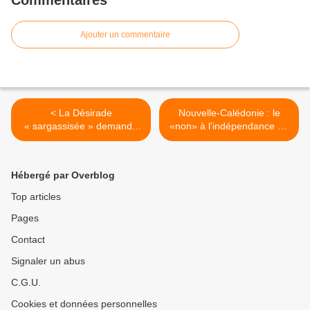
Commentaires
Ajouter un commentaire
< La Désirade
Nouvelle-Calédonie : le
« sargassisée » demande
«non» à l'indépendance en
l'aide des collectivités et …
tête, selon un sondage. >
de l'Etat .
Hébergé par Overblog
Top articles
Pages
Contact
Signaler un abus
C.G.U.
Cookies et données personnelles