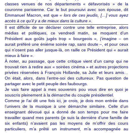
classes venues de nos départements « défavorisés » de la
couronne parisienne. Car le but poursuivi avec son épouse, dit
Emmanuel Macron
, est que
« lors de ces jeudis, […] vous ayez
accès à ce qu’il y a de mieux dans la culture »
.
Il est difficile de se déclarer contre une telle entreprise, alors
médias et politiques, ce vendredi matin, se moquent d’un
Président aux goûts jugés trop « bourgeois », j’imagine – on
aurait préféré une énième soirée rap, sans doute –, et pour ceux
qui n’osent pas aller jusque-là, on raille ce Président qui « aurait
mieux à faire ».
À noter, au passage, que cette critique vient d’un camp qui ne
trouvait rien à redire aux « soirées cinéma » et autres projections
privées réservées à François Hollande, sa Julie et leurs amis…
On était, alors, dans l’entre-soi des cultureux. Pas question de
partager avec le petit peuple des faubourgs.
Je vais faire appel à mes souvenirs pou vous dire en quoi je
souscris pleinement à la démarche du couple présidentiel.
Comme je l’ai dit une fois ici, je crois, je dois mon entrée dans
l’univers de la musique à une démarche similaire. Celle d’un
enseignant dévoué qui a donné de son temps pour me faire
travailler quand mes parents (je suis la dernière d’une famille de
six enfants) n’avaient pas les moyens de m’offrir des cours
particuliers, m’a prêté un instrument, m’a accompagnée au