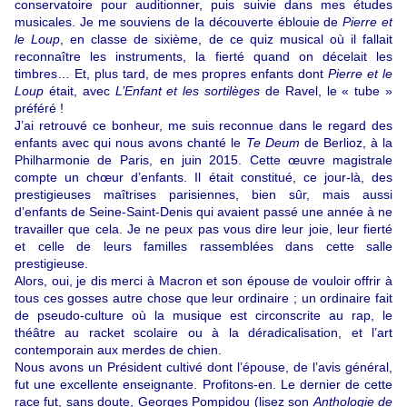
conservatoire pour auditionner, puis suivie dans mes études
musicales. Je me souviens de la découverte éblouie de
Pierre et
le Loup
, en classe de sixième, de ce quiz musical où il fallait
reconnaître les instruments, la fierté quand on décelait les
timbres… Et, plus tard, de mes propres enfants dont
Pierre et le
Loup
était, avec
L’Enfant et les sortilèges
de Ravel, le « tube »
préféré !
J’ai retrouvé ce bonheur, me suis reconnue dans le regard des
enfants avec qui nous avons chanté le
Te Deum
de Berlioz, à la
Philharmonie de Paris, en juin 2015. Cette œuvre magistrale
compte un chœur d’enfants. Il était constitué, ce jour-là, des
prestigieuses maîtrises parisiennes, bien sûr, mais aussi
d’enfants de Seine-Saint-Denis qui avaient passé une année à ne
travailler que cela. Je ne peux pas vous dire leur joie, leur fierté
et celle de leurs familles rassemblées dans cette salle
prestigieuse.
Alors, oui, je dis merci à Macron et son épouse de vouloir offrir à
tous ces gosses autre chose que leur ordinaire ; un ordinaire fait
de pseudo-culture où la musique est circonscrite au rap, le
théâtre au racket scolaire ou à la déradicalisation, et l’art
contemporain aux merdes de chien.
Nous avons un Président cultivé dont l’épouse, de l’avis général,
fut une excellente enseignante. Profitons-en. Le dernier de cette
race fut, sans doute, Georges Pompidou (lisez son
Anthologie de