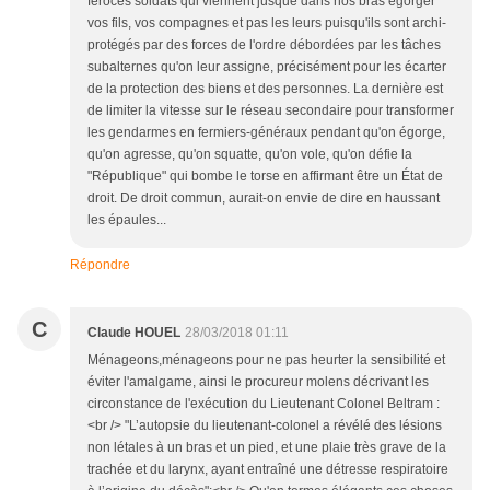
féroces soldats qui viennent jusque dans nos bras égorger
vos fils, vos compagnes et pas les leurs puisqu'ils sont archi-
protégés par des forces de l'ordre débordées par les tâches
subalternes qu'on leur assigne, précisément pour les écarter
de la protection des biens et des personnes. La dernière est
de limiter la vitesse sur le réseau secondaire pour transformer
les gendarmes en fermiers-généraux pendant qu'on égorge,
qu'on agresse, qu'on squatte, qu'on vole, qu'on défie la
"République" qui bombe le torse en affirmant être un État de
droit. De droit commun, aurait-on envie de dire en haussant
les épaules...
Répondre
C
Claude HOUEL
28/03/2018 01:11
Ménageons,ménageons pour ne pas heurter la sensibilité et
éviter l'amalgame, ainsi le procureur molens décrivant les
circonstance de l'exécution du Lieutenant Colonel Beltram :
<br /> "L’autopsie du lieutenant-colonel a révélé des lésions
non létales à un bras et un pied, et une plaie très grave de la
trachée et du larynx, ayant entraîné une détresse respiratoire