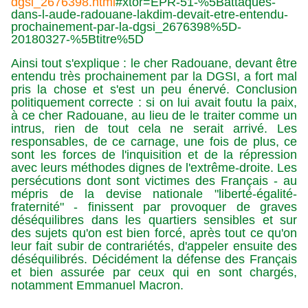
dgsi_2676398.html
#xtor=EPR-51-%5Battaques-
dans-l-aude-radouane-lakdim-devait-etre-entendu-
prochainement-par-la-dgsi_2676398%5D-
20180327-%5Btitre%5D
Ainsi tout s'explique : le cher Radouane, devant être
entendu très prochainement par la DGSI, a fort mal
pris la chose et s'est un peu énervé. Conclusion
politiquement correcte : si on lui avait foutu la paix,
à ce cher Radouane, au lieu de le traiter comme un
intrus, rien de tout cela ne serait arrivé. Les
responsables, de ce carnage, une fois de plus, ce
sont les forces de l'inquisition et de la répression
avec leurs méthodes dignes de l'extrême-droite. Les
persécutions dont sont victimes des Français - au
mépris de la devise nationale "liberté-égalité-
fraternité" - finissent par provoquer de graves
déséquilibres dans les quartiers sensibles et sur
des sujets qu'on est bien forcé, après tout ce qu'on
leur fait subir de contrariétés, d'appeler ensuite des
déséquilibrés. Décidément la défense des Français
et bien assurée par ceux qui en sont chargés,
notamment Emmanuel Macron.