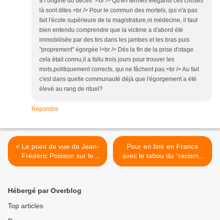
à l’origine du décès":<br /> Qu'en termes élégants ces choses
là sont dites.<br /> Pour le commun des mortels, qui n'a pas
fait l'école supérieure de la magistrature,ni médecine, il faut
bien entendu comprendre que la victime a d'abord été
immobilisée par des tirs dans les jambes et les bras puis
"proprement" égorgée !<br /> Dés la fin de la prise d'otage
cela était connu,il a fallu trois jours pour trouver les
mots,politiquement corrects, qui ne fâchent pas.<br /> Au fait
c'est dans quelle communauté déjà que l'égorgement a été
élevé au rang de rituel?
Répondre
< Le point de vue de Jean-
Pour en finir en France
Frédéric Poisson sur le
avec le tabou du “racisme
Salafisme .
anti-blanc” >
Hébergé par Overblog
Top articles