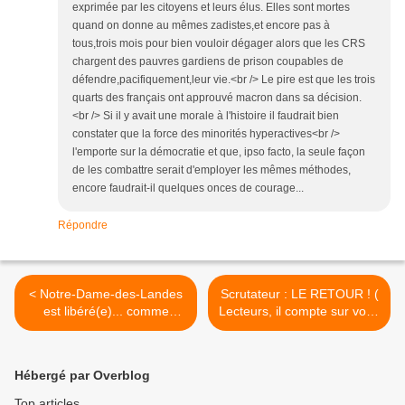
exprimée par les citoyens et leurs élus. Elles sont mortes
quand on donne au mêmes zadistes,et encore pas à
tous,trois mois pour bien vouloir dégager alors que les CRS
chargent des pauvres gardiens de prison coupables de
défendre,pacifiquement,leur vie.<br /> Le pire est que les trois
quarts des français ont approuvé macron dans sa décision.
<br /> Si il y avait une morale à l'histoire il faudrait bien
constater que la force des minorités hyperactives<br />
l'emporte sur la démocratie et que, ipso facto, la seule façon
de les combattre serait d'employer les mêmes méthodes,
encore faudrait-il quelques onces de courage...
Répondre
< Notre-Dame-des-Landes
Scrutateur : LE RETOUR ! (
est libéré(e)... comme
Lecteurs, il compte sur vous
Phnom-Penh le 17 avril
). >
1975
Hébergé par Overblog
Top articles