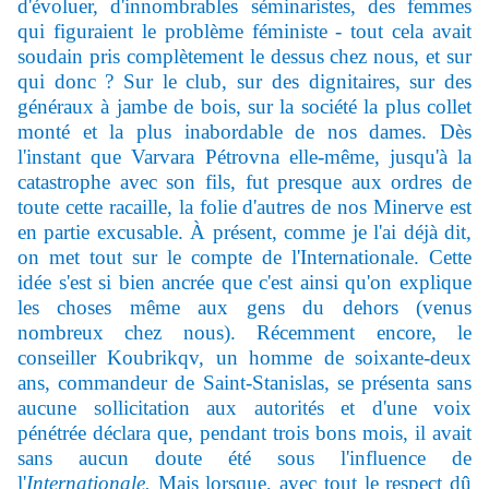
d'évoluer, d'innombrables séminaristes, des femmes
qui figuraient le problème féministe - tout cela avait
soudain pris complètement le dessus chez nous, et sur
qui donc ? Sur le club, sur des dignitaires, sur des
généraux à jambe de bois, sur la société la plus collet
monté et la plus inabordable de nos dames. Dès
l'instant que Varvara Pétrovna elle-même, jusqu'à la
catastrophe avec son fils, fut presque aux ordres de
toute cette racaille, la folie d'autres de nos Minerve est
en partie excusable. À présent, comme je l'ai déjà dit,
on met tout sur le compte de l'Internationale. Cette
idée s'est si bien ancrée que c'est ainsi qu'on explique
les choses même aux gens du dehors (venus
nombreux chez nous). Récemment encore, le
conseiller Koubrikqv, un homme de soixante-deux
ans, commandeur de Saint-Stanislas, se présenta sans
aucune sollicitation aux autorités et d'une voix
pénétrée déclara que, pendant trois bons mois, il avait
sans aucun doute été sous l'influence de
l'
Internationale.
Mais lorsque, avec tout le respect dû