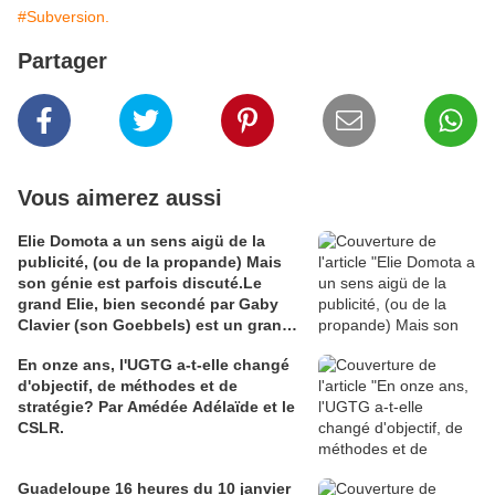
#Subversion.
Partager
Vous aimerez aussi
Elie Domota a un sens aigü de la
publicité, (ou de la propande) Mais
son génie est parfois discuté.Le
grand Elie, bien secondé par Gaby
Clavier (son Goebbels) est un grand
communicateur. Mais communicateur
En onze ans, l'UGTG a-t-elle changé
de quoi ? Les Guadeloupéens sont
d'objectif, de méthodes et de
divisés à ce sujet et Elie en voudra à
stratégie? Par Amédée Adélaïde et le
leur majorité que son génie ne séduit
CSLR.
pas. C'est comme en amour le fluide
est souvent capricieux. Pour en juger
j'ai cho
Guadeloupe 16 heures du 10 janvier