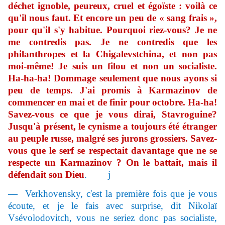
déchet ignoble, peureux, cruel et égoïste : voilà ce
qu'il nous faut. Et encore un peu de « sang frais »,
pour qu'il s'y habitue. Pourquoi riez-vous? Je ne
me contredis pas. Je ne contredis que les
philanthropes et la Chigalevstchina, et non pas
moi-même! Je suis un filou et non un socialiste.
Ha-ha-ha! Dommage seulement que nous ayons si
peu de temps. J'ai promis à Karmazinov de
commencer en mai et de finir pour octobre. Ha-ha!
Savez-vous ce que je vous dirai, Stavroguine?
Jusqu'à présent, le cynisme
a toujours
été étranger
au peuple russe, malgré ses jurons grossiers. Savez-
vous que le serf se respectait davantage que ne se
respecte un Karmazinov ? On le battait, mais il
défendait son Dieu
.
j
— Verkhovensky, c'est la première fois que je vous
écoute, et je le fais avec surprise, dit Nikolaï
Vsévolodovitch, vous ne seriez donc pas socialiste,