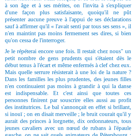
à son âge et à ses mérites, on l'invita à s'expliquer
d'une façon plus satisfaisante, quoiqu'il ne pût
présenter aucune preuve à l'appui de ses déclarations
sauf à affirmer qu'il « l'avait
senti par tous ses sens
», il
n'en maintint pas moins fermement ses dires, si bien
qu'on cessa de l'interroger.
Je le r
épéterai encore une fois. Il restait chez nous" un
petit nombre de gens prudents qui s'étaient dès le
début tenus à l'écart et même enfermés à clef chez eux.
Mais quelle serrure résisterait à une loi de la nature ?
Dans les familles les plus prudentes, des jeunes filles
n'en continuaient pas moins à grandir à qui la danse
est indispensable. Et c'est ainsi que toutes ces
personnes finirent par souscrire elles aussi au profit
des institutrices. Le bal s'annonçait en effet si brillant,
si inouï ; on en disait merveille ; le bruit courait qu'il y
aurait des princes à lorgnette, dix ordonnateurs, tous
jeunes cavaliers avec un nœud de rubans à l'épaule
gauche, on ne sait quels animateurs de Pétersbourg ;