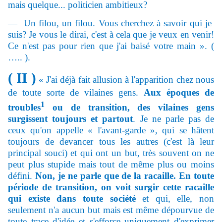
mais quelque... politicien ambitieux?
— Un filou, un filou. Vous cherchez à savoir qui je
suis? Je vous le dirai, c'est à cela que je veux en venir!
Ce n'est pas pour rien que j'ai baisé votre main ». (
….. ).
( II )
« J'ai d
éjà fait allusion à l'apparition chez nous
de toute sorte de vilaines gens.
Aux époques de
1
troubles
ou de transition, des vilaines gens
surgissent toujours et partout
. Je ne parle pas de
ceux qu'on appelle « l'avant-garde », qui se hâtent
toujours de devancer tous les autres (c'est là leur
principal souci) et qui ont un but, très souvent on ne
peut plus stupide mais tout de même plus ou moins
défini.
Non, je ne parle que de la racaille. En toute
période de transition, on voit surgir cette racaille
qui existe dans toute société
et qui, elle, non
seulement n'a aucun but mais est même dépourvue de
toute trace d'idée et s'efforce uniquement d'exprimer