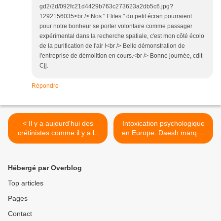
gd2/2d/092fc21d4429b763c273623a2db5c6.jpg?
1292156035<br /> Nos " Elites " du petit écran pourraient
pour notre bonheur se porter volontaire comme passager
expérimental dans la recherche spatiale, c'est mon côté écolo
de la purification de l'air !<br /> Belle démonstration de
l'entreprise de démolition en cours.<br /> Bonne journée, cdlt
Cjj.
Répondre
< Il y a aujourd'hui des
Intoxication psychologique
crétinistes comme il y a le
en Europe. Daesh marque
long des quais des
des points. >
bouquinistes.
Hébergé par Overblog
Top articles
Pages
Contact