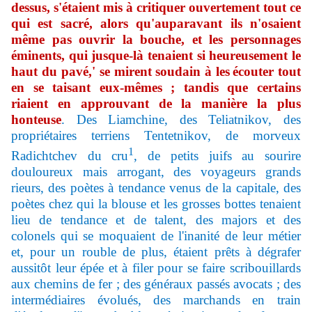
dessus, s'étaient mis à critiquer ouvertement tout ce
qui est sacré, alors qu'auparavant ils n'osaient
même pas ouvrir la bouche, et les personnages
éminents, qui jusque-là tenaient si heureusement le
haut du pavé,' se mirent soudain à les
écouter tout
en se taisant eux-mêmes ; tandis que certains
riaient en approuvant de la manière la plus
honteuse
. Des Liamchine, des Teliatnikov, des
propriétaires terriens Tentetnikov, de morveux
1
Radichtchev du cru
, de petits juifs au sourire
douloureux mais arrogant, des voyageurs grands
rieurs, des poètes à tendance venus de la capitale, des
poètes chez qui la blouse et les grosses bottes tenaient
lieu de tendance et de talent, des majors et des
colonels qui se moquaient de l'inanité de leur métier
et, pour un rouble de plus, étaient prêts à dégrafer
aussitôt leur épée et à filer pour se faire scribouillards
aux chemins de fer ; des généraux passés avocats ; des
intermédiaires évolués, des marchands en train