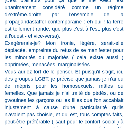
(c'est d'ailleurs pour ça que le IIIe Reich est
unanimement considéré comme un régime
d'extrême-droite par l'ensemble de la
propagandastaffel contemporaine : eh oui ! la terre
est tellement ronde, que plus c'est à l'est, plus c'est
à l'ouest - et vice-versa).
Exagérerais-je? Mon ironie, légère, serait-elle
déplacée, empreinte du refus de se manifester pour
les minorités ou majorités ( cela existe aussi )
opprimées, menacées, marginalisées.
Vous auriez tort de le penser. Et puisqu'il s'agit, ici,
des groupes LGBT, je précise que jamais je n'ai eu
de mépris pour les homosexuels, mâles ou
femelles. Que jamais je n'ai traité de pédés, ou de
gwouines les garçons ou les filles que l'on accablait
injustement à cause d'une particularité qu'ils
n'avaient pas choisie, et qui est, tous comptes faits,
peut-être préférable ( sauf pour le confort social ) à