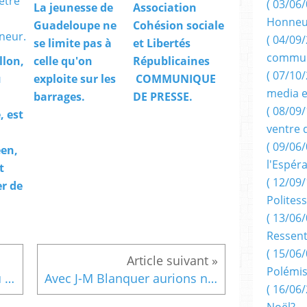
( 03/06/
La jeunesse de
Association
Honneu
Guadeloupe ne
Cohésion sociale
( 04/09/
se limite pas à
et Libertés
commun
llon,
celle qu'on
Républicaines
( 07/10
u
exploite sur les
COMMUNIQUE
media e
barrages.
DE PRESSE.
( 08/09/
 est
ventre 
( 09/06/
en,
l'Espér
t
( 12/09/
er de
Politess
( 13/06/
Ressent
( 15/06/
Polémis
La montée en puissance du candidat Daniel Duval-Violton, en Martinique, et de sa suppléante, Hélène GRESSIER la Caraïbe en parle
Avec J-M Blanquer aurions nous ENFIN un ministre acceptable de l'éducation nationale?
( 16/06/
Noël?