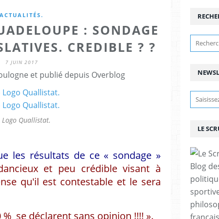
ACTUALITÉS.
RECHE
GUADELOUPE : SONDAGE
LATIVES. CREDIBLE ? ?
7 JUIN 2017
NEWSL
ulogne et publié depuis Overblog
) Logo Quallistat.
LE SC
 les résultats de ce « sondage »
Blog de
ancieux et peu crédible visant à
politiq
nse qu'il est contestable et le sera
sportive
philoso
 % se déclarent sans opinion !!!! ».
françai