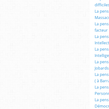
difficile
La pensé
Massacr
La pensé
facteur d
La pensé
Intellec
La pensé
Intellig
La pensé
Jobards
La pensé
( à Bar
La pens
Person
La pens
Démocr