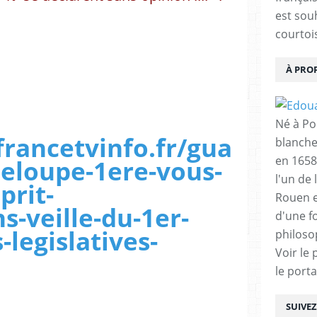
est sou
courtois
À PRO
Né à Poi
.francetvinfo.fr/gua
blanche
en 1658
eloupe-1ere-vous-
l'un de 
prit-
Rouen e
-veille-du-1er-
d'une f
-legislatives-
philoso
Voir le 
le porta
SUIVE