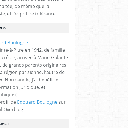
haitée, de même que la
ie, et l'esprit de tolérance.
POS
nte-à-Pitre en 1942, de famille
-créole, arrivée à Marie-Galante
, de grands parents originaires
la région parisienne, l'autre de
n Normandie, j'ai bénéficié
ormation juridique, et
phique (
profil de
Edouard Boulogne
sur
il Overblog
Z-MOI