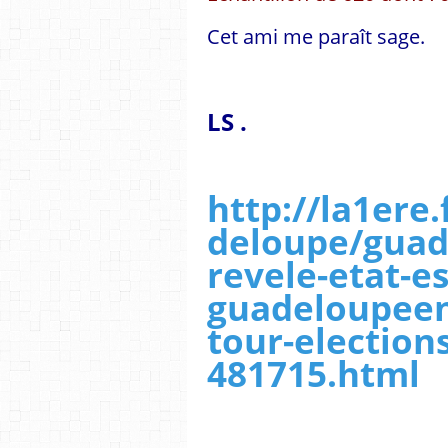
Cet ami me paraît sage.
LS .
http://la1ere
deloupe/guad
revele-etat-es
guadeloupeens
tour-elections
481715.html