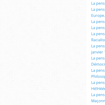
La pensé
La pensé
Europe.
La pensé
La pensé
La pensé
Racialis
La pensé
janvier 
La pens
Démocr
La pensé
Philoso
La pens
Hé!Héé
La pensé
Maçonn