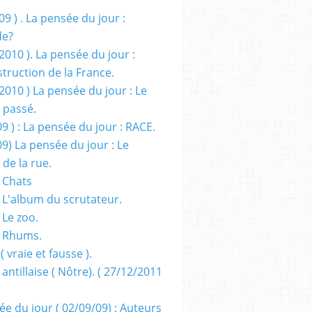
09 ) . La pensée du jour :
de?
2010 ). La pensée du jour :
truction de la France.
2010 ) La pensée du jour : Le
 passé.
09 ) : La pensée du jour : RACE.
09) La pensée du jour : Le
 de la rue.
 Chats
 L'album du scrutateur.
 Le zoo.
- Rhums.
( vraie et fausse ).
 antillaise ( Nôtre). ( 27/12/2011
ée du jour ( 02/09/09) : Auteurs