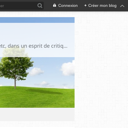
Connexion
+
Créer mon blog
Blog destiné à commenter l'actualité, politique, économique, culturelle, sportive, etc, dans un esprit de critique philosophique, d'esprit chrétien et français.La collaboration des lecteurs est souhaitée, de même que la courtoisie, et l'esprit de tolérance.