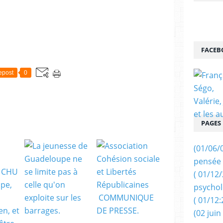
FACEB
epost
0
PAGES
(01/06/
pensée 
( 01/12
psychol
( 01/12:
(02 juin