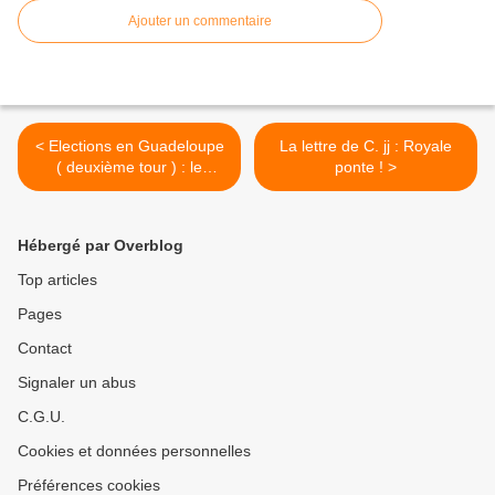
Ajouter un commentaire
< Elections en Guadeloupe
La lettre de C. jj : Royale
( deuxième tour ) : le
ponte ! >
commentaire d'un lecteur,
Xam Cirederf.
Hébergé par Overblog
Top articles
Pages
Contact
Signaler un abus
C.G.U.
Cookies et données personnelles
Préférences cookies