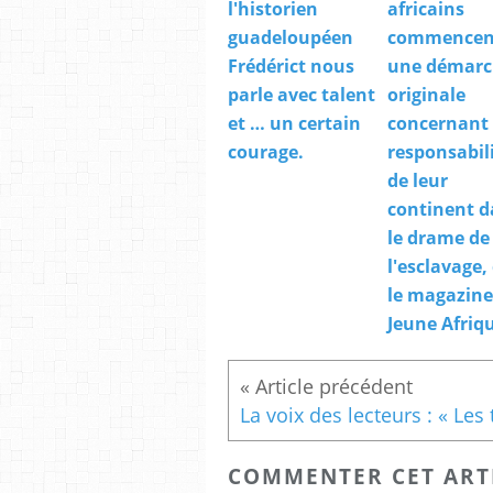
l'historien
africains
guadeloupéen
commencen
Frédérict nous
une démarc
parle avec talent
originale
et … un certain
concernant 
courage.
responsabil
de leur
continent d
le drame de
l'esclavage,
le magazine
Jeune Afriq
COMMENTER CET ART