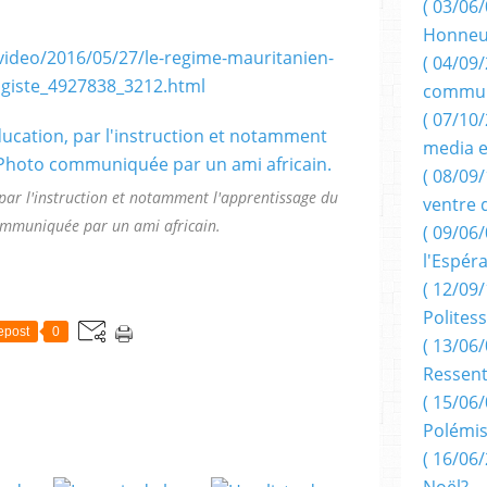
( 03/06/
Honneu
video/2016/05/27/le-regime-mauritanien-
( 04/09/
vagiste_4927838_3212.html
commun
( 07/10
media e
( 08/09/
, par l'instruction et notamment l'apprentissage du
ventre 
ommuniquée par un ami africain.
( 09/06/
l'Espér
( 12/09/
Politess
epost
0
( 13/06/
Ressent
( 15/06/
Polémis
( 16/06/
Noël?