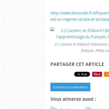
http://www.lemonde.fr/afrique/
est-un-regime-raciste-et-escla
2 ) L'action, et d'abord l'éducation
français. Photo c
PARTAGER CET ARTICLE
R
S'inscrire à la newsletter
Vous aimerez aussi :