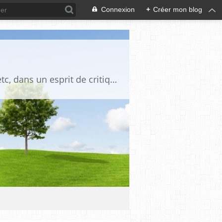
Connexion
+
Créer mon blog
Blog destiné à commenter l'actualité, politique, économique, culturelle, sportive, etc, dans un esprit de critique philosophique, d'esprit chrétien et français.La collaboration des lecteurs est souhaitée, de même que la courtoisie, et l'esprit de tolérance.