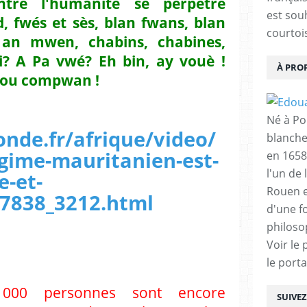
tre l'humanité se perpètre
est sou
fwés et sès, blan fwans, blan
courtois
 an mwen, chabins, chabines,
di? A Pa vwé? Eh bin, ay vouè !
À PRO
pou compwan !
Né à Poi
nde.fr/afrique/video/
blanche
egime-mauritanien-est-
en 1658
l'un de 
e-et-
Rouen e
27838_3212.html
d'une f
philoso
Voir le 
le porta
 000 personnes sont encore
SUIVE