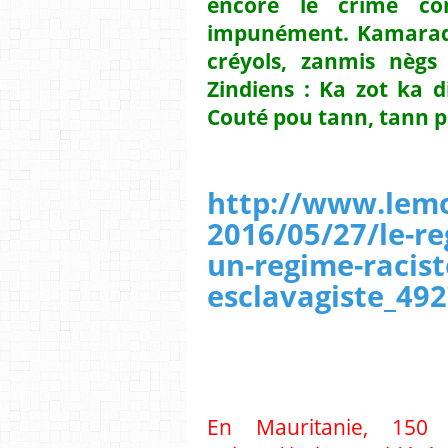
encore le crime con
impunément. Kamarad, 
créyols, zanmis nègs
Zindiens : Ka zot ka 
Couté pou tann, tann 
http://www.lemo
2016/05/27/le-r
un-regime-racist
esclavagiste_49
En Mauritanie, 150