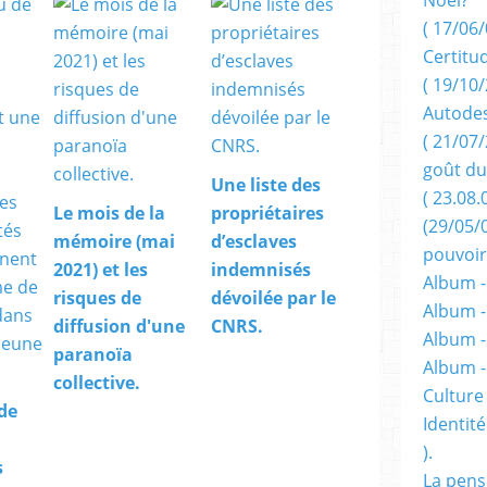
( 17/06/
Certitu
( 19/10/
Autodes
( 21/07/
goût du
Une liste des
( 23.08.
Le mois de la
propriétaires
(29/05/
mémoire (mai
d’esclaves
pouvoir
2021) et les
indemnisés
Album -
risques de
dévoilée par le
Album -
diffusion d'une
CNRS.
Album -
paranoïa
Album 
collective.
Culture 
de
Identité
).
s
La pens