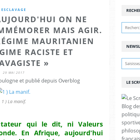
ESCLAVAGE
RECHE
AUJOURD'HUI ON NE
OMMÉMORER MAIS AGIR.
 RÉGIME MAURITANIEN
NEWSL
GIME RACISTE ET
AVAGISTE »
29 MAI 2017
ulogne et publié depuis Overblog
LE SC
1 ) La manif.
Blog de
politiq
sportive
tateur qui le dit, ni Valeurs
philoso
onde. En Afrique, aujourd'hui
françai