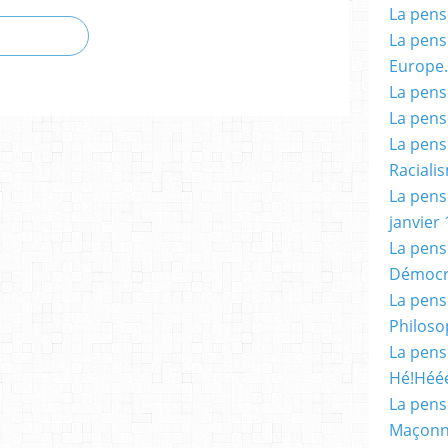
La pensé
La pensé
Europe.
La pensé
La pensé
La pensé
Racialis
La pensé
janvier 
La pens
Démocr
La pensé
Philoso
La pens
Hé!Héé
La pensé
Maçonn