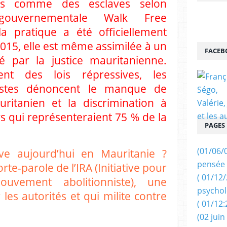
ées comme des esclaves selon
 gouvernementale Walk Free
la pratique a été officiellement
015, elle est même assimilée à un
FACEB
é par la justice mauritanienne.
nt des lois répressives, les
nnistes dénoncent le manque de
ritanien et la discrimination à
s qui représenteraient 75 % de la
PAGES
(01/06/
ave aujourd’hui en Mauritanie ?
pensée 
rte-parole de l’IRA (Initiative pour
( 01/12
uvement abolitionniste), une
psychol
 les autorités et qui milite contre
( 01/12:
(02 juin