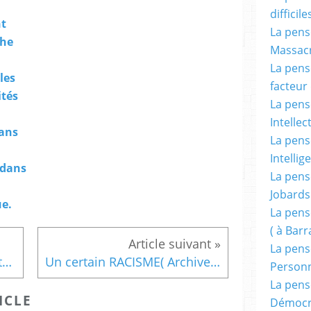
difficile
t
La pensé
he
Massacr
La pensé
les
facteur d
ités
La pensé
Intellec
ans
La pensé
Intellig
 dans
La pensé
Jobards
ue.
La pensé
( à Bar
La pens
La voix des lecteurs : « Les téléspectateurs guadeloupéens méritaient mieux du service public » Par HECTOR Louis-Maximilien.
Un certain RACISME( Archives Ama Mazama et Brothers Jimmy ) : Quand de RFO-Guadeloupe, à Guadeloupe 1 ère le racialisme prospère.
Person
La pens
ICLE
Démocr