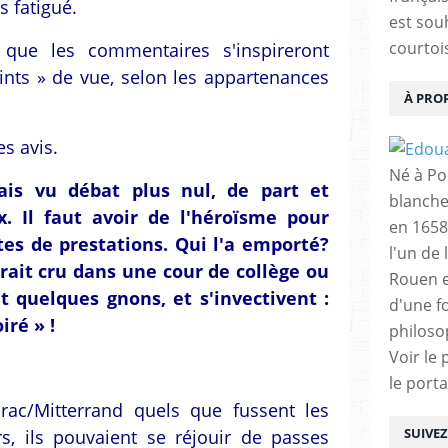
s fatigué.
est sou
courtois
 que les commentaires s'inspireront
nts » de vue, selon les appartenances
À PRO
es avis.
Né à Poi
ais vu débat plus nul, de part et
blanche
x. Il faut avoir de l'héroïsme pour
en 1658
tes de prestations. Qui l'a emporté?
l'un de 
erait cru dans une cour de collège ou
Rouen e
t quelques gnons, et s'invectivent :
d'une f
ré » !
philoso
Voir le 
le porta
rac/Mitterrand quels que fussent les
SUIVE
s, ils pouvaient se réjouir de passes