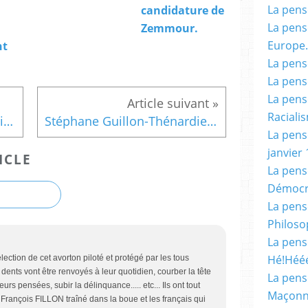
La pensé
candidature de
La pensé
Zemmour.
Europe.
nt
La pensé
La pensé
La pensé
Racialis
Ces jeunes militants de droite qui refusent les consignes des dirigeants LR.
Stéphane Guillon-Thénardier : Un bouffon « français » !
La pensé
janvier 
ICLE
La pens
Démocr
La pensé
Philoso
La pens
Hé!Héé
lection de cet avorton piloté et protégé par les tous
dents vont être renvoyés à leur quotidien, courber la tête
La pensé
urs pensées, subir la délinquance..... etc... Ils ont tout
Maçonn
 François FILLON traîné dans la boue et les français qui