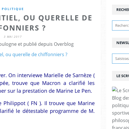
POLITIQUE
RECHE
TIEL, OU QUERELLE DE
FONNIERS ?
3 MAI 2017
NEWSL
ulogne et publié depuis Overblog
ver. On interviewe Marielle de Sarnèze (
LE SC
pée, trouve que Macron a clarifié les
mer sur la prestation de Marine Le Pen.
Blog de
 Philippot ( FN ). Il trouve que Marine
politiq
larifié le détestable programme de M.
sportive
philoso
françai