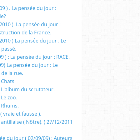
09 ) . La pensée du jour :
de?
2010 ). La pensée du jour :
truction de la France.
2010 ) La pensée du jour : Le
 passé.
09 ) : La pensée du jour : RACE.
09) La pensée du jour : Le
 de la rue.
 Chats
 L'album du scrutateur.
 Le zoo.
- Rhums.
( vraie et fausse ).
 antillaise ( Nôtre). ( 27/12/2011
ée du jour ( 02/09/09) : Auteurs