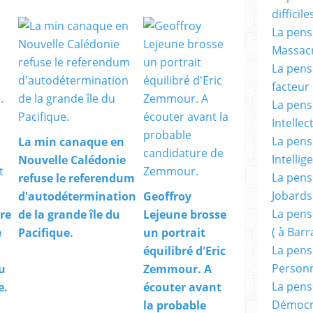
difficile
La pensé
Massacr
La pensé
facteur d
La pensé
Intellec
La pensé
La min canaque en
Intellig
Nouvelle Calédonie
La pensé
refuse le referendum
Jobards
d'autodétermination
Geoffroy
La pensé
bre
de la grande île du
Lejeune brosse
( à Bar
e
Pacifique.
un portrait
La pens
équilibré d'Eric
Person
u
Zemmour. A
La pens
e.
écouter avant
Démocr
la probable