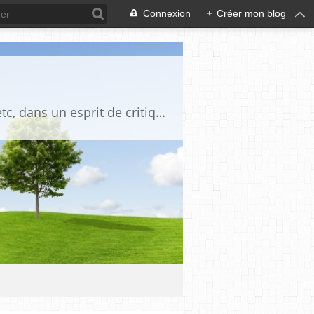
Connexion
+
Créer mon blog
Blog destiné à commenter l'actualité, politique, économique, culturelle, sportive, etc, dans un esprit de critique philosophique, d'esprit chrétien et français.La collaboration des lecteurs est souhaitée, de même que la courtoisie, et l'esprit de tolérance.