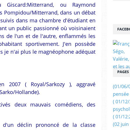
u Giscard:Mitterrand, ou Raymond
es Pompidou/Mitterrand, dans un débat
e suivis dans ma chambre d'étudiant en
ant un public passionné où voisinaient
FACEB
ns de l'un et de l'autre, enflammés les
ohabitant sportivement. J'en possède
is je n'ai plus le magnéophone adéquat
PAGES
 2007 ( Royal/Sarkozy ), aggravé
(01/06/
Sarko/Hollande).
pensée 
( 01/12
ctivés deux mauvais comédiens, des
psychol
( 01/12:
(02 juin
e d'un déclin prononcé de la classe