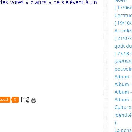
des votes « blancs » ne s'élèvent à un
( 17/06/
Certitu
( 19/10/
Autodes
( 21/07/
goût du
( 23.08.
(29/05/
pouvoir
Album -
Album -
Album -
Album 
epost
0
Culture 
Identité
).
La pens