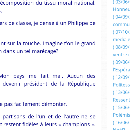
( 03/06/
 décomposition du tissu moral national,
Honneu
.
( 04/09/
rs de classe, je pense à un Philippe de
commun
( 07/10
media e
nt sur la touche. Imagine t'on le grand
( 08/09/
on dans un tel marécage?
ventre 
( 09/06/
l'Espér
. Mon pays me fait mal. Aucun des
( 12/09/
 devenir président de la République
Politess
( 13/06/
Ressent
isse pas facilement démonter.
( 15/06/
Polémis
 partisans de l'un et de l'autre ne se
( 16/06/
 restent fidèles à leurs « champions ».
Noël?