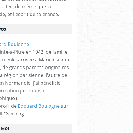
haitée, de même que la
ie, et l'esprit de tolérance.
POS
nte-à-Pitre en 1942, de famille
-créole, arrivée à Marie-Galante
, de grands parents originaires
la région parisienne, l'autre de
n Normandie, j'ai bénéficié
ormation juridique, et
phique (
profil de
Edouard Boulogne
sur
il Overblog
Z-MOI