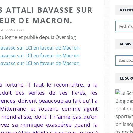
 ATTALI BAVASSE SUR
RECHE
VEUR DE MACRON.
27 AVRIL 2017
ulogne et publié depuis Overblog
NEWSL
LE SC
ortune, il faut le reconnaître, à la
oduit des ventes de ses livres, les
ences, doivent beaucoup au fait qu'il a
Blog de
s Mitterrand, et soutenu comme agent
politiq
e mondialiste, dont il n'aime pas qu'on
sportive
philoso
servez sa mimique exaspérée quand la
françai
ot qu'il voudrait ( il n'est pas le seul )