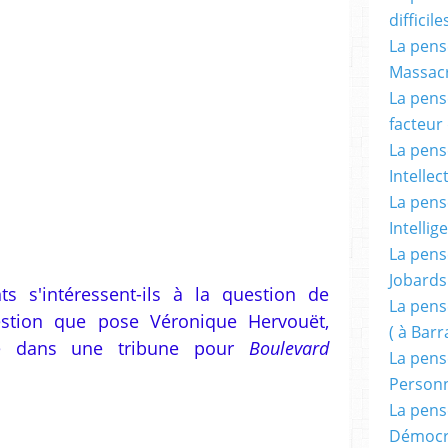
difficile
La pensé
Massacr
La pensé
facteur d
La pensé
Intellec
La pensé
Intellig
La pensé
Jobards
s s'intéressent-ils à la question de
La pensé
uestion que pose Véronique Hervouët,
( à Bar
ste dans une tribune pour
Boulevard
La pens
Person
La pens
Démocr