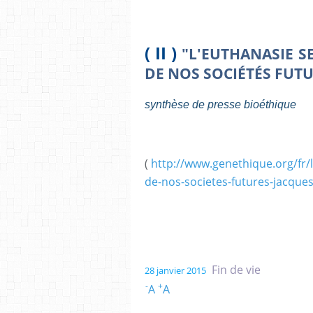
( II )
"L'EUTHANASIE S
DE NOS SOCIÉTÉS FUTU
synthèse de presse bioéthique
(
http://www.genethique.org/fr/
de-nos-societes-futures-jacque
Fin de vie
28 janvier 2015
-
+
A
A