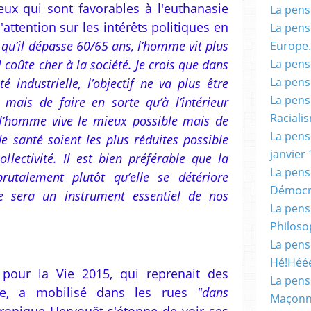
eux qui sont favorables à l'euthanasie
La pensé
e l'attention sur les intérêts politiques en
La pensé
 qu’il dépasse 60/65 ans, l’homme vit plus
Europe.
l coûte cher à la société. Je crois que dans
La pensé
La pensé
 industrielle, l’objectif ne va plus être
La pensé
, mais de faire en sorte qu’à l’intérieur
Racialis
l’homme vive le mieux possible mais de
La pensé
e santé soient les plus réduites possible
janvier 
lectivité. Il est bien préférable que la
La pens
utalement plutôt qu’elle se détériore
Démocr
ie sera un instrument essentiel de nos
La pensé
Philoso
La pens
Hé!Héé
pour la Vie 2015, qui reprenait des
La pensé
sie, a mobilisé dans les rues
"dans
Maçonn
onique Hervouët s'étonne de voir ses