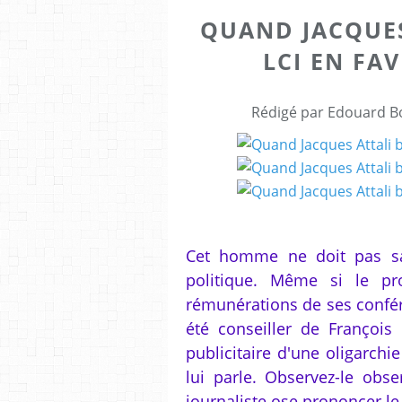
QUAND JACQUES
LCI EN FA
Rédigé par Edouard Bo
Cet homme ne doit pas sa f
politique. Même si le pr
rémunérations de ses confér
été conseiller de Françoi
publicitaire d'une oligarchi
lui parle. Observez-le ob
journaliste ose prononcer le m