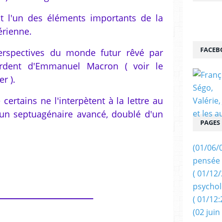
ut l'un des éléments importants de la
érienne.
FACEB
perspectives du monde futur rêvé par
 ardent d'Emmanuel Macron ( voir le
r ).
certains ne l'interpètent à la lettre au
 un septuagénaire avancé, doublé d'un
PAGES
(01/06/
pensée 
( 01/12
psychol
__________________
( 01/12:
(02 juin