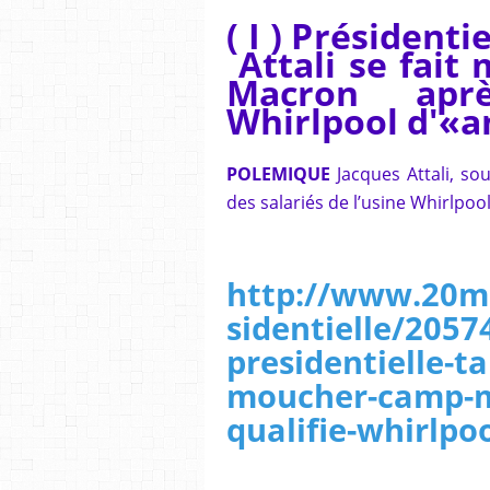
( I ) Présidentie
Attali se fait
Macron aprè
Whirlpool d'«
POLEMIQUE
Jacques Attali, so
des salariés de l’usine Whirlpo
http://www.20mi
sidentielle/2057
presidentielle-tai
moucher-camp-m
qualifie-whirlpo