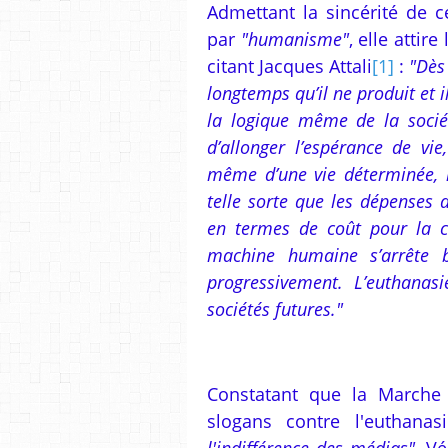
Admettant la sincérité de c
par
"humanisme"
, elle attir
citant Jacques Attali
[1]
:
"Dès
longtemps qu’il ne produit et i
la logique même de la société
d’allonger l’espérance de vie
même d’une vie déterminée, 
telle sorte que les dépenses d
en termes de coût pour la col
machine humaine s’arrête br
progressivement. L’euthanas
sociétés futures."
Constatant que la Marche 
slogans contre l'euthana
l'indifférence des médias",
Vér