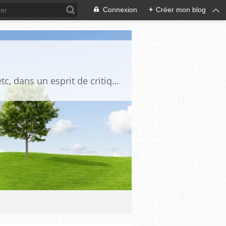
Connexion
+
Créer mon blog
Blog destiné à commenter l'actualité, politique, économique, culturelle, sportive, etc, dans un esprit de critique philosophique, d'esprit chrétien et français.La collaboration des lecteurs est souhaitée, de même que la courtoisie, et l'esprit de tolérance.