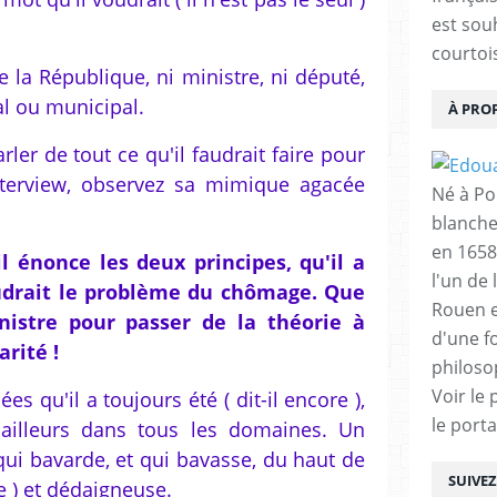
est sou
courtois
e la République, ni ministre, ni député,
al ou municipal.
À PRO
ler de tout ce qu'il faudrait faire pour
interview, observez sa mimique agacée
Né à Poi
blanche
en 1658
 énonce les deux principes, qu'il a
l'un de 
soudrait le problème du chômage. Que
Rouen e
inistre pour passer de la théorie à
d'une f
rité !
philoso
Voir le 
dées qu'il a toujours été ( dit-il encore ),
le porta
'ailleurs dans tous les domaines. Un
qui bavarde, et qui bavasse, du haut de
SUIVE
e ) et dédaigneuse.