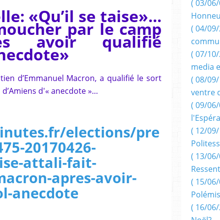
( 03/06/
lle: «Qu’il se taise»...
Honneu
 moucher par le camp
( 04/09/
s avoir qualifié
commun
anecdote»
( 07/10
media e
utien d’Emmanuel Macron, a qualifié le sort
( 08/09/
ol d’Amiens d'« anecdote »…
ventre 
( 09/06/
l'Espér
nutes.fr/elections/pre
( 12/09/
475-20170426-
Politess
( 13/06/
se-attali-fait-
Ressent
acron-apres-avoir-
( 15/06/
ol-anecdote
Polémis
( 16/06/
Noël?