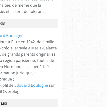
haitée, de même que la
ie, et l'esprit de tolérance.
POS
nte-à-Pitre en 1942, de famille
-créole, arrivée à Marie-Galante
, de grands parents originaires
la région parisienne, l'autre de
n Normandie, j'ai bénéficié
ormation juridique, et
phique (
profil de
Edouard Boulogne
sur
il Overblog
Z-MOI