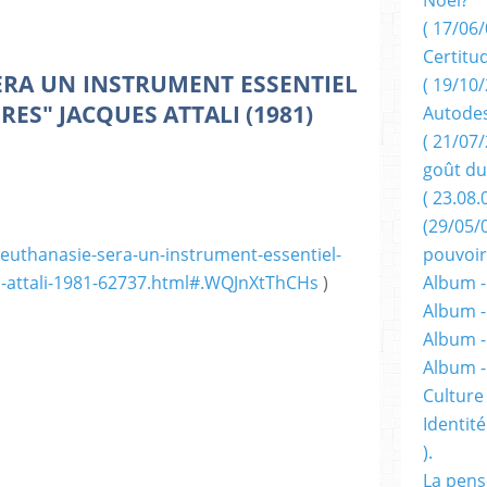
( 17/06/
Certitu
ERA UN INSTRUMENT ESSENTIEL
( 19/10/
RES" JACQUES ATTALI (1981)
Autodes
( 21/07/
goût du
( 23.08.
(29/05/
leuthanasie-sera-un-instrument-essentiel-
pouvoir
s-attali-1981-62737.html#.WQJnXtThCHs
)
Album -
Album -
Album -
Album 
Culture 
Identité
).
La pens