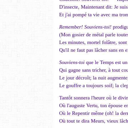
D'insecte, Maintenant dit: Je suis
Et j'ai pompé ta vie avec ma tr
Remember! Souviens-toi!
prodig
(Mon gosier de métal parle toutes
Les minutes, mortel folâtre, son
Qu'il ne faut pas lâcher sans en ex
Souviens-toi
que le Temps est un
Qui gagne sans tricher, à tout coup
Le jour décroît; la nuit augment
Le gouffre a toujours soif; la cle
Tantôt sonnera l'heure où le divi
Où l'auguste Vertu, ton épouse e
Où le Repentir même (oh! la dern
Où tout te dira Meurs, vieux lâche