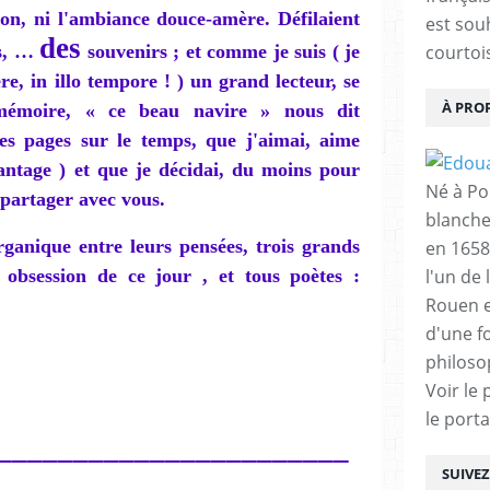
ion, ni l'ambiance douce-amère. Défilaient
est sou
des
rs, …
souvenirs ; et comme je suis ( je
courtois
re, in illo tempore ! ) un grand lecteur, se
À PRO
mémoire, « ce beau navire » nous dit
les pages sur le temps, que j'aimai, aime
antage ) et que je décidai, du moins pour
Né à Poi
e partager avec vous.
blanche
rganique entre leurs pensées, trois grands
en 1658
obsession de ce jour , et tous poètes :
l'un de 
Rouen e
.
d'une f
philoso
Voir le 
le porta
_______________________
SUIVE