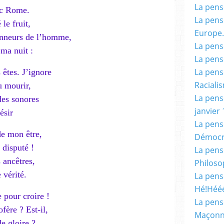
La pensé
ec Rome.
La pensé
le fruit,
Europe.
honneurs de l’homme,
La pensé
 ma nuit :
La pensé
La pensé
 êtes. J’ignore
Racialis
u mourir,
La pensé
des sonores
janvier 
ésir
La pens
de mon être,
Démocr
 disputé !
La pensé
 ancêtres,
Philoso
 vérité.
La pens
Hé!Héé
 pour croire !
La pensé
fère ? Est-il,
Maçonn
de gloire ?