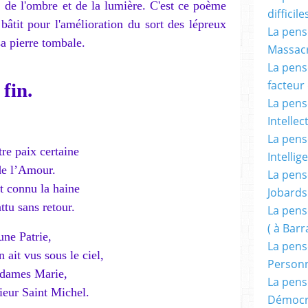
 de l'ombre et de la lumière. C'est ce poème
difficile
bâtit pour l'amélioration du sort des lépreux
La pensé
sa pierre tombale.
Massacr
La pensé
facteur d
 fin.
La pensé
Intellec
La pensé
re paix certaine
Intellig
 de l’Amour.
La pensé
t connu la haine
Jobards
ttu sans retour.
La pensé
( à Bar
une Patrie,
La pens
 ait vus sous le ciel,
Person
sdames Marie,
La pens
ieur Saint Michel.
Démocr