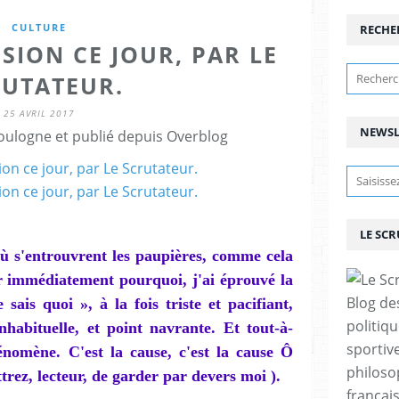
CULTURE
RECHE
SION CE JOUR, PAR LE
RUTATEUR.
25 AVRIL 2017
NEWSL
ulogne et publié depuis Overblog
LE SC
 où s'entrouvrent les paupières, comme cela
ir immédiatement pourquoi, j'ai éprouvé la
Blog de
sais quoi », à la fois triste et pacifiant,
politiq
habituelle, et point navrante. Et tout-à-
sportive
énomène. C'est la cause, c'est la cause Ô
philoso
ez, lecteur, de garder par devers moi ).
françai