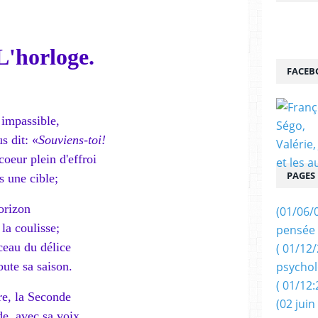
 L'horloge.
FACEB
 impassible,
s dit: «
Souviens-toi!
oeur plein d'effroi
PAGES
 une cible;
horizon
(01/06/
la coulisse;
pensée 
ceau du délice
( 01/12
ute sa saison.
psychol
( 01/12:
ure, la Seconde
(02 juin
, avec sa voix