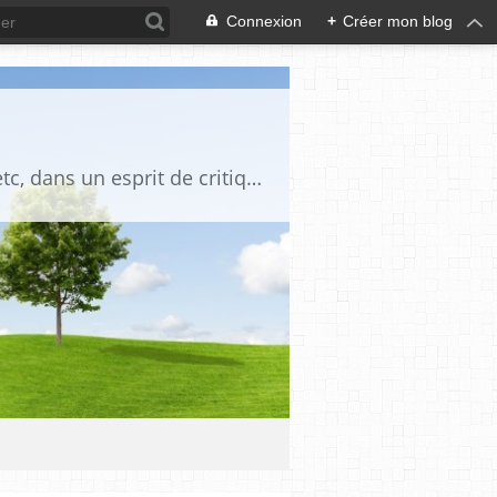
Connexion
+
Créer mon blog
Blog destiné à commenter l'actualité, politique, économique, culturelle, sportive, etc, dans un esprit de critique philosophique, d'esprit chrétien et français.La collaboration des lecteurs est souhaitée, de même que la courtoisie, et l'esprit de tolérance.