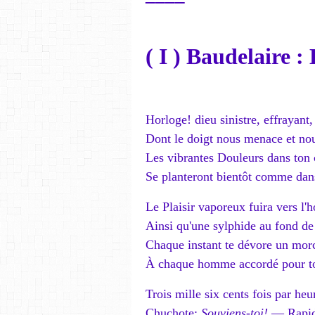
( I ) Baudelaire :
Horloge! dieu sinistre, effrayant,
Dont le doigt nous menace et nou
Les vibrantes Douleurs dans ton c
Se planteront bientôt comme dans
Le Plaisir vaporeux fuira vers l'
Ainsi qu'une sylphide au fond de 
Chaque instant te dévore un mor
À chaque homme accordé pour to
Trois mille six cents fois par he
Chuchote:
Souviens-toi!
— Rapide