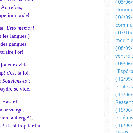
( 03/06/
 Autrefois,
Honneu
ompe immonde!
( 04/09/
commun
ue!
Esto memor!
( 07/10
 les langues.)
media e
t des gangues
( 08/09/
traire l'or!
ventre 
( 09/06/
 joueur avide
l'Espér
! c'est la loi.
( 12/09/
e;
Souviens-toi!
Politess
psydre se vide.
( 13/06/
n Hasard,
Ressent
ncor vierge,
( 15/06/
Polémis
ière auberge!),
( 16/06/
! il est trop tard!»
Noël?