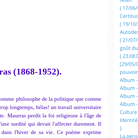
( 17/06/
Certitu
( 19/10/
Autodes
( 21/07/
goût du
( 23.08.
(29/05/
rras
(1868-1952).
pouvoir
Album -
Album -
Album -
 comme philosophe de la politique que comme
Album 
 trop longtemps, hélas! un travail universitaire
Culture 
te. Maurras perdit la foi religieuse à l'âge de
Identité
'une surdité qui devait l'affecter durement. Il
).
 dans l'hiver de sa vie. Ce poème exprime
La pens