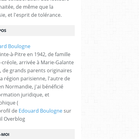
haitée, de même que la
ie, et l'esprit de tolérance.
POS
nte-à-Pitre en 1942, de famille
-créole, arrivée à Marie-Galante
, de grands parents originaires
la région parisienne, l'autre de
n Normandie, j'ai bénéficié
ormation juridique, et
phique (
profil de
Edouard Boulogne
sur
il Overblog
Z-MOI