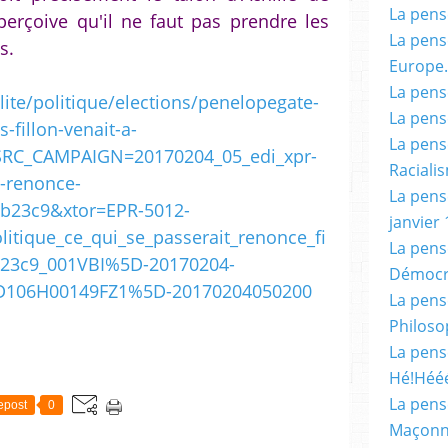
La pensé
aperçoive qu'il ne faut pas prendre les
La pensé
s.
Europe.
La pensé
lite/politique/elections/penelopegate-
La pensé
s-fillon-venait-a-
La pensé
SRC_CAMPAIGN=20170204_05_edi_xpr-
Racialis
t-renonce-
La pensé
7b23c9&xtor=EPR-5012-
janvier 
itique_ce_qui_se_passerait_renonce_fi
La pens
b23c9_001VBI%5D-20170204-
Démocr
106H00149FZ1%5D-20170204050200
La pensé
Philoso
La pens
Hé!Héé
La pensé
epost
0
Maçonn