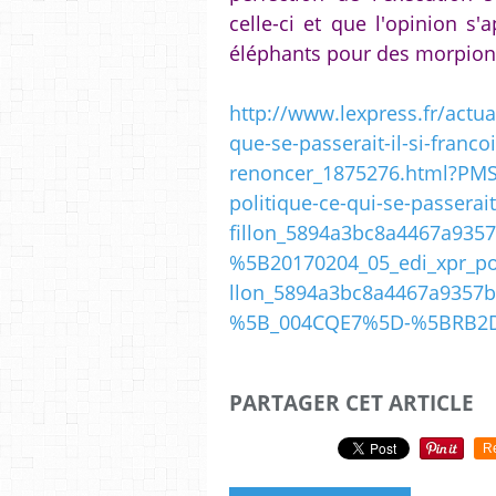
celle-ci et que l'opinion s'
éléphants pour des morpion
http://www.lexpress.fr/actua
que-se-passerait-il-si-francoi
renoncer_1875276.html?PM
politique-ce-qui-se-passerai
fillon_5894a3bc8a4467a935
%5B20170204_05_edi_xpr_pol
llon_5894a3bc8a4467a9357
%5B_004CQE7%5D-%5BRB2D
PARTAGER CET ARTICLE
R