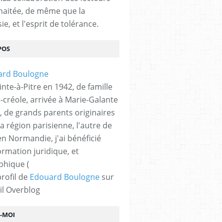
haitée, de même que la
ie, et l'esprit de tolérance.
POS
nte-à-Pitre en 1942, de famille
-créole, arrivée à Marie-Galante
, de grands parents originaires
la région parisienne, l'autre de
n Normandie, j'ai bénéficié
ormation juridique, et
phique (
profil de
Edouard Boulogne
sur
il Overblog
Z-MOI