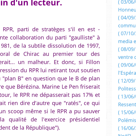
in d'un lecteur.
( 03/06/
Honneu
( 04/09/
commun
RPR, parti de stratèges s'il en est -
( 07/10
te collaboration du parti "gaulliste" à
media e
1981, de la subtile dissolution de 1997,
( 08/09/
toral de Chirac au premier tour des
ventre 
erait... un malheur. Et donc, si Fillon
( 09/06/
pression du RPR lui retirant tout soutien
l'Espér
u "plan B" en question que le B de plan
( 12/09/
re que Bérézina. Marine Le Pen friserait
Politess
tour, le RPR ne dépasserait pas 17% et
( 13/06/
ait rien dire d'autre que "ratés", ce qui
Ressent
'un scoop même si le RPR a pu sauver
( 15/06/
a qualité de l'exercice présidentiel
Polémis
dent de la République").
( 16/06/
Noël?