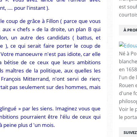
est sou
t, …. pour l'instant ).
courtois
le coup de grâce à Fillon ( parce que vous
aux « chefs » de la droite, un plan B qui
À PRO
llon, un autre des candidats ( battus, et
 ), ce qui serait faire porter le coup de
 Votre manoeuvre n'est pas idiote, car elle
Né à Poi
blanche
la bétise de ce ceux que leurs ambitions
en 1658
 maîtres de la politique, aux quelles les
l'un de 
François Mitterrand, n'ont servi de rien;
Rouen e
ortait pas seulement sur des hommes, mais
d'une f
philoso
glingué » par les siens. Imaginez vous que
Voir le 
ambitions pourraient être l'élu de ceux qui
le porta
 à peine plus d 'un mois.
SUIVE