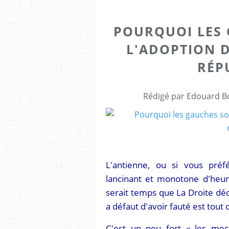
POURQUOI LES
L'ADOPTION D
RÉP
Rédigé par Edouard Bo
L'antienne, ou si vous préfé
lancinant et monotone d'heure
serait temps que La Droite déc
a défaut d'avoir fauté est tou
C'est un peu fort « les me