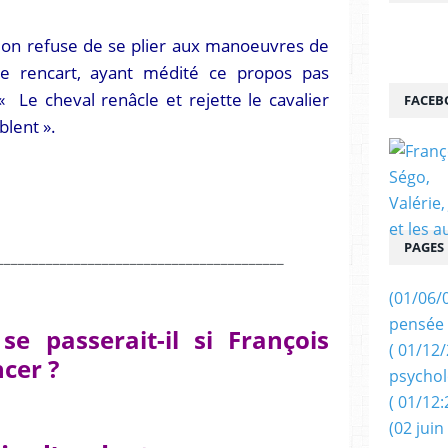
llon refuse de se plier aux manoeuvres de
 le rencart, ayant médité ce propos pas
 Le cheval renâcle et rejette le cavalier
FACEB
blent ».
PAGES
_________________________________________
(01/06/
pensée 
e passerait-il si François
( 01/12
ncer ?
psychol
( 01/12:
(02 juin