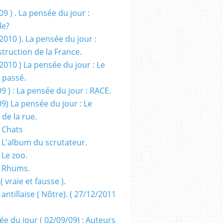
09 ) . La pensée du jour :
de?
2010 ). La pensée du jour :
truction de la France.
2010 ) La pensée du jour : Le
 passé.
09 ) : La pensée du jour : RACE.
09) La pensée du jour : Le
 de la rue.
 Chats
 L'album du scrutateur.
 Le zoo.
- Rhums.
( vraie et fausse ).
 antillaise ( Nôtre). ( 27/12/2011
ée du jour ( 02/09/09) : Auteurs