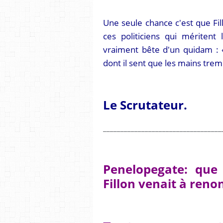
Une seule chance c'est que Fi
ces politiciens qui méritent
vraiment bête d'un quidam : «
dont il sent que les mains trem
Le Scrutateur.
__________________________________
Penelopegate: que s
Fillon venait à reno