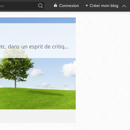
Connexion
+
Créer mon blog
Blog destiné à commenter l'actualité, politique, économique, culturelle, sportive, etc, dans un esprit de critique philosophique, d'esprit chrétien et français.La collaboration des lecteurs est souhaitée, de même que la courtoisie, et l'esprit de tolérance.