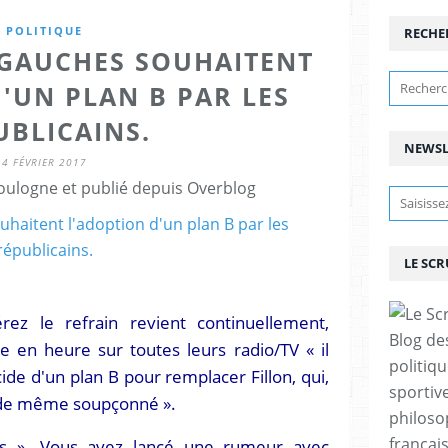
POLITIQUE
RECHE
 GAUCHES SOUHAITENT
'UN PLAN B PAR LES
UBLICAINS.
NEWSL
4 FÉVRIER 2017
ulogne et publié depuis Overblog
LE SC
rez le refrain revient continuellement,
Blog de
 en heure sur toutes leurs radio/TV « il
politiq
ide d'un plan B pour remplacer Fillon, qui,
sportive
t de même soupçonné ».
philoso
françai
cs ». Vous avez lancé une rumeur avec