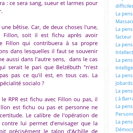
era : ce sera sang, sueur et larmes pour
difficile
r.
La pensé
Massacr
 une bêtise. Car, de deux choses l'une,
La pensé
Fillon, soit il est fichu après avoir
facteur d
de Fillon qui contribuera à sa propre
La pensé
tions dans lesquelles il faut se souvenir
Intellec
he aussi dans l'autre sens, dans le cas
La pensé
i serait le pari que Belzébuth "n'est
Intellig
pas pas ce qu'il est, en tous cas. La
La pensé
pécialité socialo ?
Jobards
La pensé
( à Bar
 le RPR est fichu avec Fillon ou pas, il
La pens
Fillon est fichu ou pas et personne ne
Person
certitude. Le calibre de l'opération de
La pens
 contre lui permet d'envisager que la
Démocr
oit précisément le talon d'Achille de