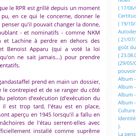
 que le RPR est grillé depuis un moment
( 17/06/
t pu, en ce qui le concerne, donner le
Certitu
( 19/10/
à penser qu'il pouvait changer la donne,
Autodes
roublant - et nominatifs - comme NKM
( 21/07/
on et Lachine à perdre en dehors des
goût du
 et Benoist Apparu (qui a voté la loi
( 23.08.
qu'on ne sait jamais...) pour prendre
(29/05/
ntatifs.
pouvoir
Album -
ndastaffel prend en main un dossier,
Album -
e le contrepied et de se ranger du côté
Album -
du peloton d'exécution (d'exécution du
Album 
 il est trop tard, l'étau est en place,
Culture 
nt aperçu en 1945 lorsqu'il a fallu en
Identité
mâchoires de l'étau serrent-elles avec
).
fficiellement installé comme suprême
La pens