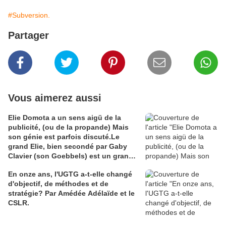
#Subversion.
Partager
Vous aimerez aussi
Elie Domota a un sens aigü de la
publicité, (ou de la propande) Mais
son génie est parfois discuté.Le
grand Elie, bien secondé par Gaby
Clavier (son Goebbels) est un grand
communicateur. Mais communicateur
En onze ans, l'UGTG a-t-elle changé
de quoi ? Les Guadeloupéens sont
d'objectif, de méthodes et de
divisés à ce sujet et Elie en voudra à
stratégie? Par Amédée Adélaïde et le
leur majorité que son génie ne séduit
CSLR.
pas. C'est comme en amour le fluide
est souvent capricieux. Pour en juger
j'ai cho