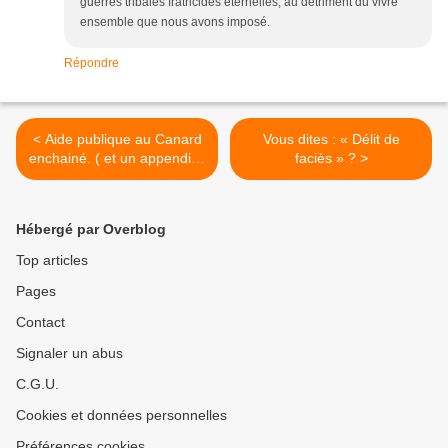
guerres tribales fratricides éternelles, au détriment du vivre
ensemble que nous avons imposé.
Répondre
< Aide publique au Canard
Vous dites : « Délit de
enchainé. ( et un appendice
faciès » ? >
sur Médiapart ).
Hébergé par Overblog
Top articles
Pages
Contact
Signaler un abus
C.G.U.
Cookies et données personnelles
Préférences cookies