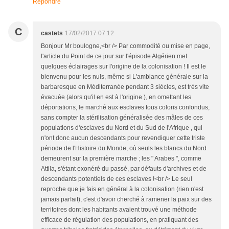
Répondre
C
castets
17/02/2017 07:12
Bonjour Mr boulogne,<br /> Par commodité ou mise en page,
l'article du Point de ce jour sur l'épisode Algérien met
quelques éclairages sur l'origine de la colonisation ! Il est le
bienvenu pour les nuls, même si L'ambiance générale sur la
barbaresque en Méditerranée pendant 3 siècles, est très vite
évacuée (alors qu'il en est à l'origine ), en omettant les
déportations, le marché aux esclaves tous coloris confondus,
sans compter la stérilisation généralisée des mâles de ces
populations d'esclaves du Nord et du Sud de l'Afrique , qui
n'ont donc aucun descendants pour revendiquer cette triste
période de l'Histoire du Monde, où seuls les blancs du Nord
demeurent sur la première marche ; les " Arabes ", comme
Attila, s'étant exonéré du passé, par défauts d'archives et de
descendants potentiels de ces esclaves !<br /> Le seul
reproche que je fais en général à la colonisation (rien n'est
jamais parfait), c'est d'avoir cherché à ramener la paix sur des
territoires dont les habitants avaient trouvé une méthode
efficace de régulation des populations, en pratiquant des