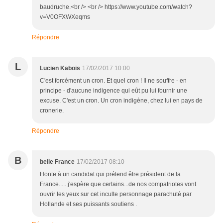
baudruche.<br /> <br /> https://www.youtube.com/watch?
v=V0OFXWXeqms
Répondre
L
Lucien Kabois
17/02/2017 10:00
C'est forcément un cron. Et quel cron ! Il ne souffre - en
principe - d'aucune indigence qui eût pu lui fournir une
excuse. C'est un cron. Un cron indigène, chez lui en pays de
cronerie.
Répondre
B
belle France
17/02/2017 08:10
Honte à un candidat qui prétend être président de la
France..... j'espère que certains...de nos compatriotes vont
ouvrir les yeux sur cet inculte personnage parachuté par
Hollande et ses puissants soutiens .