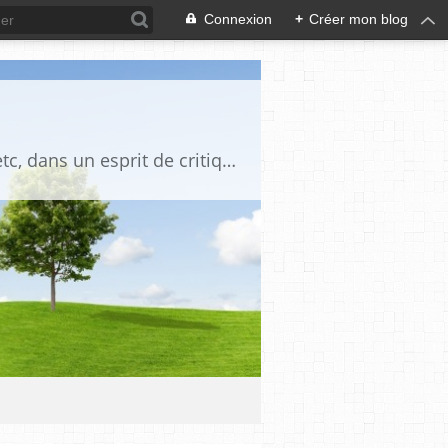
Connexion
+
Créer mon blog
Blog destiné à commenter l'actualité, politique, économique, culturelle, sportive, etc, dans un esprit de critique philosophique, d'esprit chrétien et français.La collaboration des lecteurs est souhaitée, de même que la courtoisie, et l'esprit de tolérance.