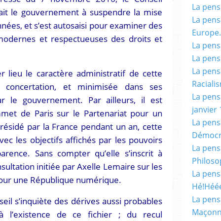
La pensé
ait le gouvernement à suspendre la mise
La pensé
ées, et s’est autosaisi pour examiner des
Europe.
 modernes et respectueuses des droits et
La pensé
La pensé
La pensé
 lieu le caractère administratif de cette
Racialis
e concertation, et minimisée dans ses
La pensé
r le gouvernement. Par ailleurs, il est
janvier 
met de Paris sur le Partenariat pour un
La pens
ésidé par la France pendant un an, cette
Démocr
ec les objectifs affichés par les pouvoirs
La pensé
arence. Sans compter qu’elle s’inscrit à
Philoso
ultation initiée par Axelle Lemaire sur les
La pens
i pour une République numérique.
Hé!Héé
La pensé
il s’inquiète des dérives aussi probables
Maçonn
 à l’existence de ce fichier ; du recul