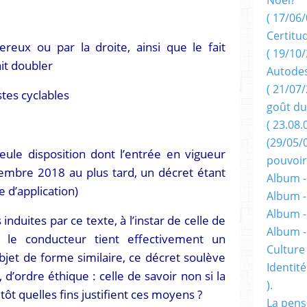
( 17/06/
Certitu
eux ou par la droite, ainsi que le fait
( 19/10/
ait doubler
Autodes
( 21/07/
istes cyclables
goût du
( 23.08.
(29/05/
eule disposition dont l’entrée en vigueur
pouvoir
embre 2018 au plus tard, un décret étant
Album -
e d’application)
Album -
Album -
 induites par ce texte, à l’instar de celle de
Album 
i le conducteur tient effectivement un
Culture 
jet de forme similaire, ce décret soulève
Identité
d’ordre éthique : celle de savoir non si la
).
utôt quelles fins justifient ces moyens ?
La pens