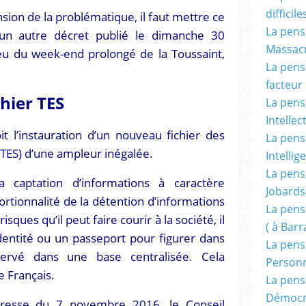
difficile
on de la problématique, il faut mettre ce
La pensé
un autre décret publié le dimanche 30
Massacr
eu du week-end prolongé de la Toussaint,
La pensé
facteur d
chier TES
La pensé
Intellec
 l’instauration d’un nouveau fichier des
La pensé
(TES) d’une ampleur inégalée.
Intellig
La pensé
la captation d’informations à caractère
Jobards
portionnalité de la détention d’informations
La pensé
sques qu’il peut faire courir à la société, il
( à Bar
identité ou un passeport pour figurer dans
La pens
servé dans une base centralisée. Cela
Person
e Français.
La pens
Démocr
esse du 7 novembre 2016, le Conseil