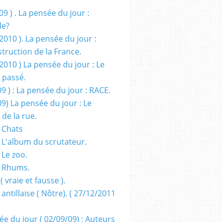
09 ) . La pensée du jour :
de?
2010 ). La pensée du jour :
truction de la France.
2010 ) La pensée du jour : Le
 passé.
09 ) : La pensée du jour : RACE.
09) La pensée du jour : Le
 de la rue.
 Chats
 L'album du scrutateur.
 Le zoo.
- Rhums.
( vraie et fausse ).
 antillaise ( Nôtre). ( 27/12/2011
ée du jour ( 02/09/09) : Auteurs