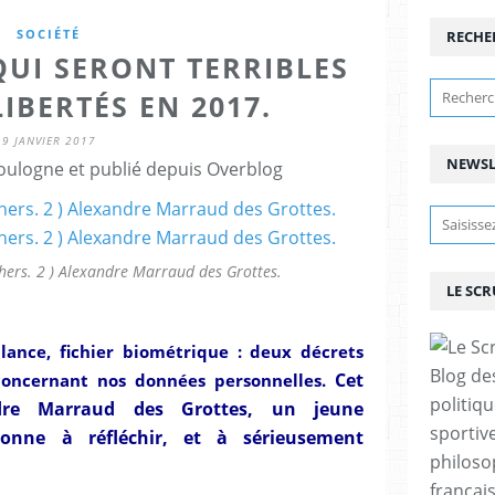
SOCIÉTÉ
RECHE
QUI SERONT TERRIBLES
IBERTÉS EN 2017.
9 JANVIER 2017
NEWSL
ulogne et publié depuis Overblog
thers. 2 ) Alexandre Marraud des Grottes.
LE SC
llance, fichier biométrique : deux décrets
Blog de
Cet
oncernant nos données personnelles.
politiq
ndre Marraud des Grottes, un jeune
sportive
onne à réfléchir, et à sérieusement
philoso
françai