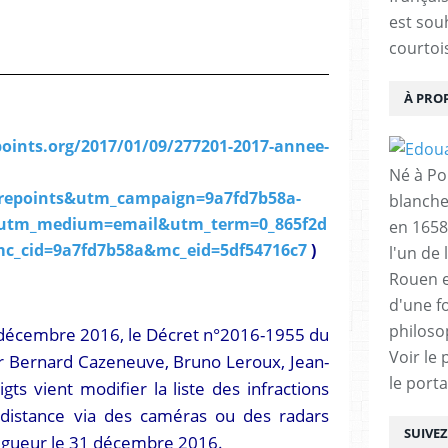
est sou
courtois
À PRO
oints.org/2017/01/09/277201-2017-annee-
Né à Poi
repoints&utm_campaign=9a7fd7b58a-
blanche
&utm_medium=email&utm_term=0_865f2d
en 1658
mc_cid=9a7fd7b58a&mc_eid=5df54716c7
)
l'un de 
Rouen e
d'une f
philoso
30 décembre 2016, le Décret n°2016-1955 du
Voir le 
 Bernard Cazeneuve, Bruno Leroux, Jean-
le porta
gts vient modifier la liste des infractions
 distance via des caméras ou des radars
SUIVE
vigueur le 31 décembre 2016.