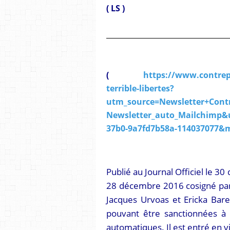
( LS )
(
https://www.contrep
terrible-libertes?
utm_source=Newsletter+Cont
Newsletter_auto_Mailchimp
37b0-9a7fd7b58a-114037077&
Publié au Journal Officiel le 
28 décembre 2016 cosigné par
Jacques Urvoas et Ericka Barei
pouvant être sanctionnées à
automatiques. Il est entré en 