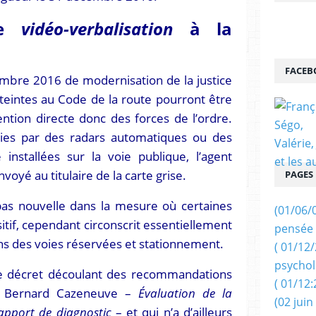
ne
vidéo-verbalisation
à la
FACEB
embre 2016 de modernisation de la justice
tteintes au Code de la route pourront être
ntion directe donc des forces de l’ordre.
rnies par des radars automatiques ou des
installées sur la voie publique, l’agent
voyé au titulaire de la carte grise.
PAGES
pas nouvelle dans la mesure où certaines
(01/06/
sitif, cependant circonscrit essentiellement
pensée 
ans des voies réservées et stationnement.
( 01/12
psychol
e décret découlant des recommandations
( 01/12:
r Bernard Cazeneuve –
Évaluation de la
(02 juin
Rapport de diagnostic
– et qui n’a d’ailleurs