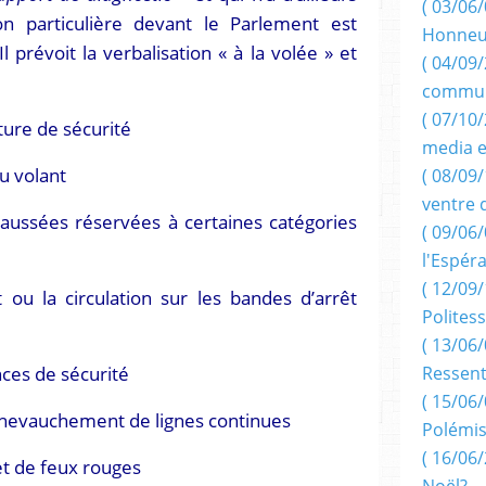
( 03/06/
ion particulière devant le Parlement est
Honneu
Il prévoit la verbalisation « à la volée » et
( 04/09/
commun
( 07/10
ture de sécurité
media e
u volant
( 08/09/
ventre 
haussées réservées à certaines catégories
( 09/06/
l'Espér
( 12/09/
 ou la circulation sur les bandes d’arrêt
Politess
( 13/06/
ces de sécurité
Ressent
( 15/06/
chevauchement de lignes continues
Polémis
( 16/06/
et de feux rouges
Noël?