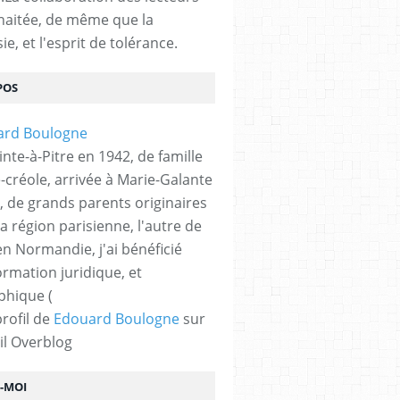
haitée, de même que la
ie, et l'esprit de tolérance.
POS
nte-à-Pitre en 1942, de famille
-créole, arrivée à Marie-Galante
, de grands parents originaires
la région parisienne, l'autre de
n Normandie, j'ai bénéficié
ormation juridique, et
phique (
profil de
Edouard Boulogne
sur
il Overblog
Z-MOI