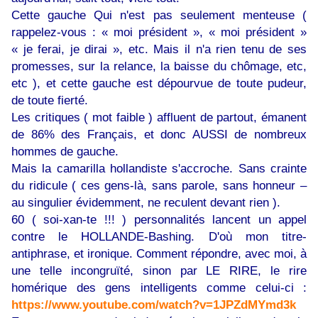
Cette gauche Qui n'est pas seulement menteuse (
rappelez-vous : « moi président », « moi président »
« je ferai, je dirai », etc. Mais il n'a rien tenu de ses
promesses, sur la relance, la baisse du chômage, etc,
etc ), et cette gauche est dépourvue de toute pudeur,
de toute fierté.
Les critiques ( mot faible ) affluent de partout, émanent
de 86% des Français, et donc AUSSI de nombreux
hommes de gauche.
Mais la camarilla hollandiste s'accroche. Sans crainte
du ridicule ( ces gens-là, sans parole, sans honneur –
au singulier évidemment, ne reculent devant rien ).
60 ( soi-xan-te !!! ) personnalités lancent un appel
contre le HOLLANDE-Bashing. D'où mon titre-
antiphrase, et ironique. Comment répondre, avec moi, à
une telle incongruïté, sinon par LE RIRE, le rire
homérique des gens intelligents comme celui-ci :
https://www.youtube.com/watch?v=1JPZdMYmd3k