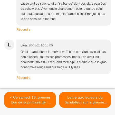
cause tant de soucis, lui et "sa bande" dont ces stars passées
du schow-biz. Vivement le changement et le retour de celui
qui peut nous aider à remettre la France et les Français dans
le bon sens de la marche.
Répondre
L
Livia
20/11/2016 16:09
On rit quand même jaune!<br /> Et bien que Sarkosy n'ait pas
non plus tenu toutes ses promesses, (mais il en avait fait
beaucoup moins) il est quand même plus crédible que le gros
bonhomme rougeaud qui siège à l'Elysées...
Répondre
< Ce samedi 19, premier
Lettre aux lecteurs du
tour de la primaire de la
Scrutateur sur le premier
droite ( en Guadeloupe )
tour des primaires de la
droite et la victoire de