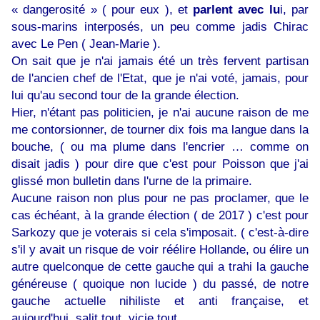
« dangerosité » ( pour eux ), et
parlent avec lu
i, par
sous-marins interposés, un peu comme jadis Chirac
avec Le Pen ( Jean-Marie ).
On sait que je n'ai jamais été un très fervent partisan
de l'ancien chef de l'Etat, que je n'ai voté, jamais, pour
lui qu'au second tour de la grande élection.
Hier, n'étant pas politicien, je n'ai aucune raison de me
me contorsionner, de tourner dix fois ma langue dans la
bouche, ( ou ma plume dans l'encrier … comme on
disait jadis ) pour dire que c'est pour Poisson que j'ai
glissé mon bulletin dans l'urne de la primaire.
Aucune raison non plus pour ne pas proclamer, que le
cas échéant, à la grande élection ( de 2017 ) c'est pour
Sarkozy que je voterais si cela s'imposait. ( c'est-à-dire
s'il y avait un risque de voir réélire Hollande, ou élire un
autre quelconque de cette gauche qui a trahi la gauche
généreuse ( quoique non lucide ) du passé, de notre
gauche actuelle nihiliste et anti française, et
aujourd'hui, salit tout, vicie tout.