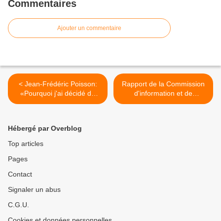
Commentaires
Ajouter un commentaire
< Jean-Frédéric Poisson:
Rapport de la Commission
«Pourquoi j'ai décidé de
d'information et de
soutenir François Fillon»
recherche historique sur les
événements de décembre
1959 en Martinique, de juin
Hébergé par Overblog
1962 en Guadeloupe et en
Guyane, et de mai 1967 en
Top articles
Guadeloupe. >
Pages
Contact
Signaler un abus
C.G.U.
Cookies et données personnelles