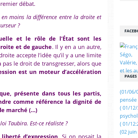
premier débat.
en moins la différence entre la droite et
curseur ?
FACEB
uelle et le rôle de l’État sont les
roite et de gauche
. Il y en a un autre,
roite accepte l’idée qu’il y a une limite
’a pas le droit de transgresser, alors que
ession est un moteur d’accélération
PAGES
(01/06/
ique, présente dans tous les partis,
pensée 
endre comme référence la dignité de
( 01/12
 de marché (…)
psychol
loi Taubira. Est-ce réaliste ?
( 01/12:
(02 juin
a liberté d’expression
. Si on posait la