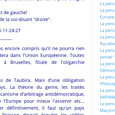
La pensé
La pensé
st de gauche!
Europe.
de la soi-disant "droite".
La pensé
6 11:24:27
La pensé
______
La pensé
Racialis
as encore compris qu'il ne pourra rien
La pensé
stera dans l'Union Européenne. Toutes
janvier 
à Bruxelles, filiale de l'oligarchie
La pens
Démocr
La pensé
as de Taubira. Mais d'une obligation
Philoso
s. La théorie du genre, les traités
La pens
canisme d'arbitrage antidémocratique,
Hé!Héé
l'Europe pour mieux l'asservir etc…
La pensé
r définitivement, il faut qu'un pays
Maçonn
 Poisson devrait écouter les vidéos