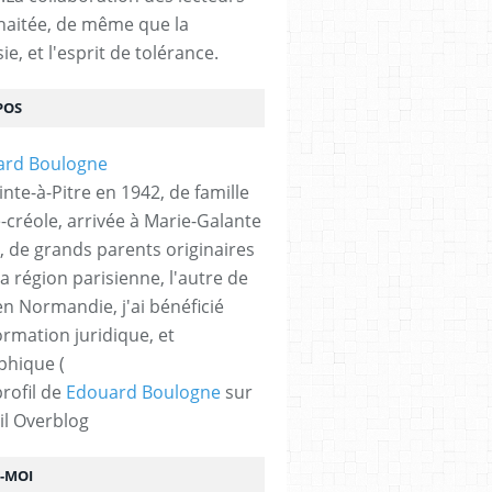
haitée, de même que la
ie, et l'esprit de tolérance.
POS
nte-à-Pitre en 1942, de famille
-créole, arrivée à Marie-Galante
, de grands parents originaires
la région parisienne, l'autre de
n Normandie, j'ai bénéficié
ormation juridique, et
phique (
profil de
Edouard Boulogne
sur
il Overblog
Z-MOI