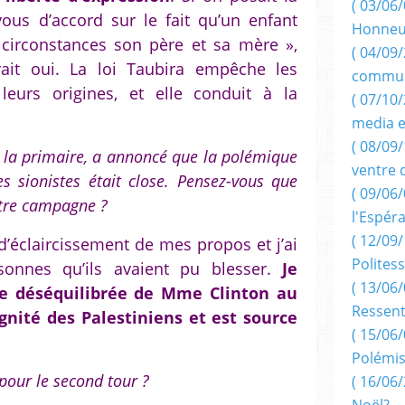
( 03/06/
ous d’accord sur le fait qu’un enfant
Honneu
 circonstances son père et sa mère »,
( 04/09/
rait oui. La loi Taubira empêche les
commun
leurs origines, et elle conduit à la
( 07/10
media e
( 08/09/
e la primaire, a annoncé que la polémique
ventre 
s sionistes était close. Pensez-vous que
( 09/06/
otre campagne ?
l'Espér
( 12/09/
’éclaircissement de mes propos et j’ai
Politess
onnes qu’ils avaient pu blesser.
Je
( 13/06/
ue déséquilibrée de Mme Clinton au
Ressent
gnité des Palestiniens et est source
( 15/06/
Polémis
pour le second tour ?
( 16/06/
Noël?