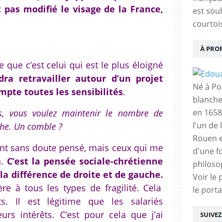
 pas modifié le visage de la France,
est sou
courtois
À PRO
 que c’est celui qui est le plus éloigné
udra retravailler autour d’un projet
Né à Poi
te toutes les sensibilités
.
blanche
s, vous voulez maintenir le nombre de
en 1658
l'un de 
he. Un comble ?
Rouen e
ont sans doute pensé, mais ceux qui me
d'une f
n.
C’est la pensée sociale-chrétienne
philoso
la différence de droite et de gauche.
Voir le 
ière à tous les types de fragilité. Cela
le porta
. Il est légitime que les salariés
urs intérêts. C’est pour cela que j’ai
SUIVE