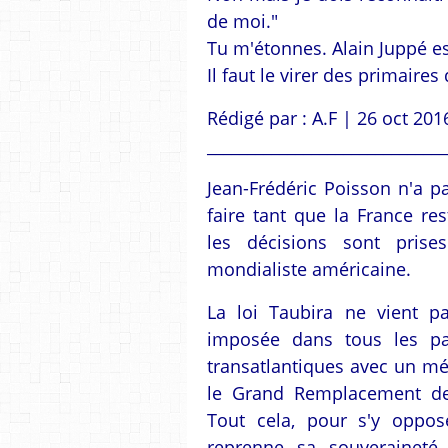
de moi."
Tu m'étonnes. Alain Juppé e
Il faut le virer des primaires 
Rédigé par : A.F | 26 oct 201
______________________________
Jean-Frédéric Poisson n'a p
faire tant que la France re
les décisions sont prises 
mondialiste américaine.
La loi Taubira ne vient p
imposée dans tous les pay
transatlantiques avec un mé
le Grand Remplacement de 
Tout cela, pour s'y oppose
reprenne sa souveraineté.