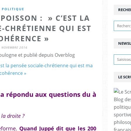
POLITIQUE
RECHE
POISSON : » C’EST LA
E-CHRÉTIENNE QUI EST
OHÉRENCE »
NEWSL
2 NOVEMBRE 2016
ulogne et publié depuis Overblog
LE SC
 a répondu aux questions du à
Blog de
politiq
sportive
 la droite ?
philoso
réforme.
Quand Juppé dit que les 200
françai