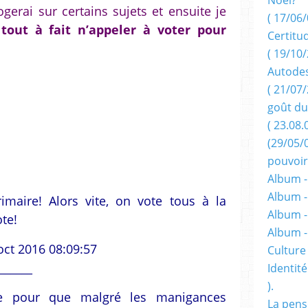
ogerai sur certains sujets et ensuite je
( 17/06/
 tout à fait n’appeler à voter pour
Certitu
( 19/10/
Autodes
( 21/07/
goût du
( 23.08.
(29/05/
pouvoir
Album -
Album -
imaire! Alors vite, on vote tous à la
Album -
ote!
Album 
oct 2016 08:09:57
Culture 
______
Identité
).
ie pour que malgré les manigances
La pens