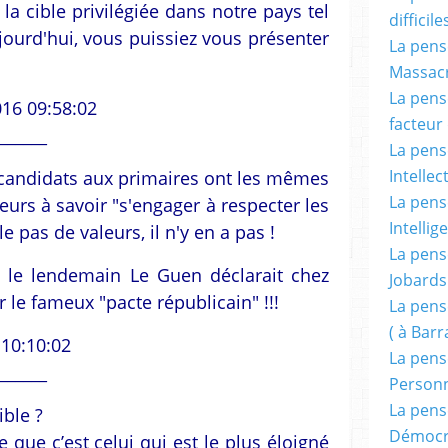
la cible privilégiée dans notre pays tel
difficile
ourd'hui, vous puissiez vous présenter
La pensé
Massacr
La pensé
016 09:58:02
facteur d
______
La pensé
Intellec
s candidats aux primaires ont les mêmes
La pensé
eurs à savoir "s'engager à respecter les
Intellig
le pas de valeurs, il n'y en a pas !
La pensé
t le lendemain Le Guen déclarait chez
Jobards
r le fameux "pacte républicain" !!!
La pensé
( à Bar
 10:10:02
La pens
______
Person
La pens
ible ?
Démocr
 que c’est celui qui est le plus éloigné