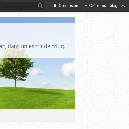
Connexion
+
Créer mon blog
Blog destiné à commenter l'actualité, politique, économique, culturelle, sportive, etc, dans un esprit de critique philosophique, d'esprit chrétien et français.La collaboration des lecteurs est souhaitée, de même que la courtoisie, et l'esprit de tolérance.