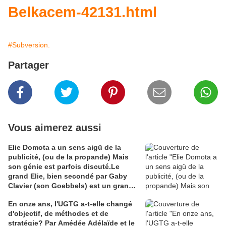
Belkacem-42131.html
#Subversion.
Partager
Vous aimerez aussi
Elie Domota a un sens aigü de la
publicité, (ou de la propande) Mais
son génie est parfois discuté.Le
grand Elie, bien secondé par Gaby
Clavier (son Goebbels) est un grand
communicateur. Mais communicateur
En onze ans, l'UGTG a-t-elle changé
de quoi ? Les Guadeloupéens sont
d'objectif, de méthodes et de
divisés à ce sujet et Elie en voudra à
stratégie? Par Amédée Adélaïde et le
leur majorité que son génie ne séduit