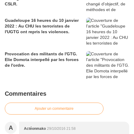
CSLR.
pas. C'est comme en amour le fluide
est souvent capricieux. Pour en juger
j'ai cho
Guadeloupe 16 heures du 10 janvier
2022 : Au CHU les terroristes de
l'UGTG ont repris les violences.
Provocation des militants de l'GTG.
Elie Domota interpellé par les forces
de l'ordre.
Commentaires
Ajouter un commentaire
A
Actéonmako
29/10/2016 21:58