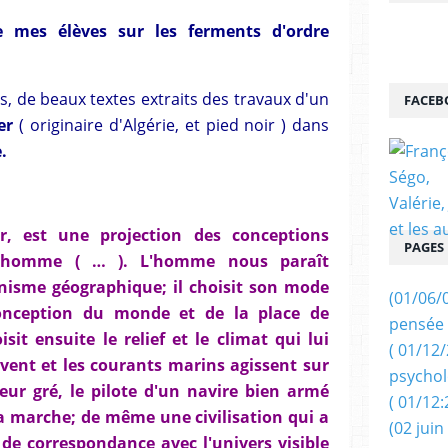
 de mes élèves sur les ferments d'ordre
res, de beaux textes extraits des travaux d'un
FACEB
ier
( originaire d'Algérie, et pied noir ) dans
.
ier, est une projection des conceptions
PAGES
e l'homme ( … ). L'homme nous paraît
nisme géographique; il choisit son mode
(01/06/
onception du monde et de la place de
pensée 
it ensuite le relief et le climat qui lui
( 01/12
 vent et les courants marins agissent sur
psychol
eur gré, le pilote d'un navire bien armé
( 01/12:
sa marche; de même une civilisation qui a
(02 juin
de correspondance avec l'univers visible