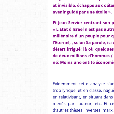
et invisible, échappe aux dét
avenir guidé par une étoile ».
Et Jean Servier centrant son p
« L'Etat d'Israël n'est pas au
millénaire d'un peuple pour q
l'Eternel, , selon Sa parole, ic
désert irrigué; là où quelque
de deux millions d'hommes ( é
né; Moins une entité économiq
Evidemment cette analyse s'
trop lyrique, et en classe, nagu
en relativisant, en situant dans
menés par l'auteur, etc. Et ce
d'autres thèses, inverses, marxis