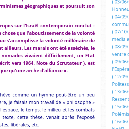
( 03/06/
erminismes géographiques et poursuit son
Honneu
( 04/09/
commun
ropos sur l'Israël contemporain conclut :
( 07/10
tre chose que l'aboutissement de la volonté
media e
ue s'accomplisse la volonté millénaire de
( 08/09/
i et ailleurs. Les marais ont été asséchés, le
ventre 
s nomades vivaient difficilement, un Etat
( 09/06/
crit vers 1964. Note du Scrutateur ). est
l'Espér
ue qu'une arche d'alliance ».
( 12/09/
Politess
( 13/06/
achève comme un hymne peut-être un peu
Ressent
ère, je faisais mon travail de « philosophe »
( 15/06/
 l'espace, le temps, le milieu et les combats
Polémis
 texte, cette thèse, venait après l'exposé
( 16/06/
tes, libérales, etc.
Noël?