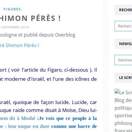
FIGURES.
RECHE
HIMON PÉRÈS !
8 SEPTEMBRE 2016
ulogne et publié depuis Overblog
NEWSL
( voir l'article du Figaro, ci-dessous ). Il
LE SC
at moderne d'Israël, et l'une des icônes de
Blog de
sraël, quoique de façon lucide. Lucide, car
politiq
 nuque raide comme disait à Moïse, Dieu lui-
sportive
chem dit à Moshé
:Je vois que ce peuple à la
philoso
ue : leur nuque est dure
comme une barre de
françai