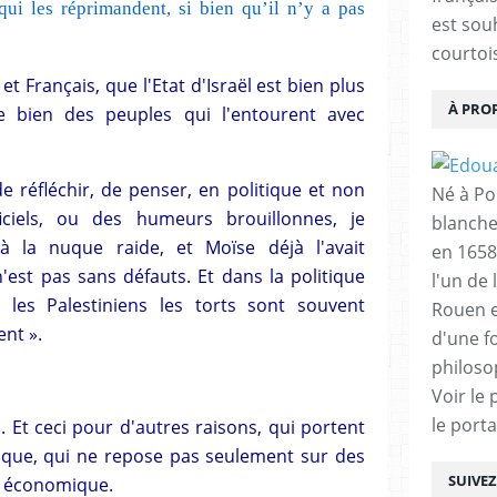
 qui les réprimandent, si bien qu’il n’y a pas
est sou
courtois
et Français, que l'Etat d'Israël est bien plus
À PRO
e bien des peuples qui l'entourent avec
réfléchir, de penser, en politique et non
Né à Poi
iciels, ou des humeurs brouillonnes, je
blanche
à la nuque raide, et Moïse déjà l'avait
en 1658
est pas sans défauts. Et dans la politique
l'un de 
s les Palestiniens les torts sont souvent
Rouen e
nt ».
d'une f
philoso
Voir le 
le porta
. Et ceci pour d'autres raisons, qui portent
ique, qui ne repose pas seulement sur des
SUIVE
t économique.