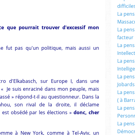
difficile
La pensé
Massacr
ce que pourrait trouver d'excessif mon
La pensé
facteur d
La pensé
ne fut pas qu'un politique, mais aussi un
Intellec
La pensé
Intellig
La pensé
cro d'Elkabasch, sur Europe I, dans une
Jobards
. « Je suis enraciné dans mon peuple, mais
La pensé
sé » répond-t-il au questionneur. Dans la
( à Bar
ahou, son rival de la droite, il déclame
La pens
est obsédé par les élections »
donc, cher
Person
La pens
Démocr
 comme à New York, comme à Tel-Aviv, un