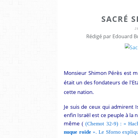
SACRÉ S
2
Rédigé par Edouard Bo
Monsieur Shimon Pérès est mort 
était un des fondateurs de l'Et
cette nation.
Je suis de ceux qui admirent I
enfin Israël est ce peuple à la
même
(
(Chemot 32-9) : « Ha
nuque roide
». Le Sforno expliq