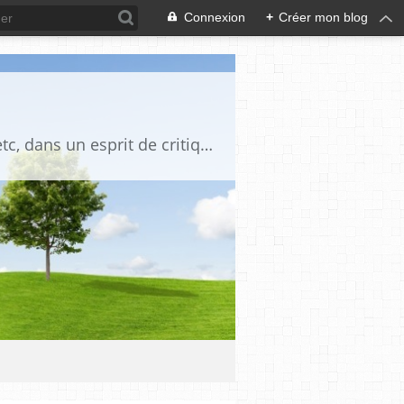
Connexion
+
Créer mon blog
Blog destiné à commenter l'actualité, politique, économique, culturelle, sportive, etc, dans un esprit de critique philosophique, d'esprit chrétien et français.La collaboration des lecteurs est souhaitée, de même que la courtoisie, et l'esprit de tolérance.