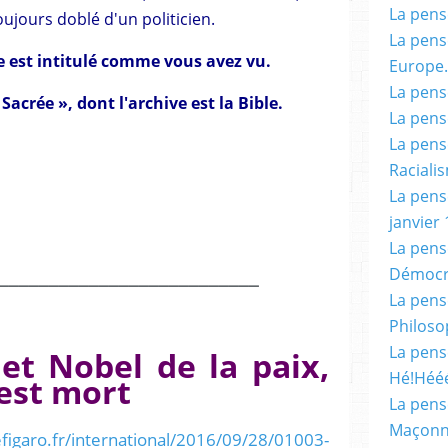
La pensé
toujours doblé d'un politicien.
La pensé
e est intitulé comme vous avez vu.
Europe.
La pensé
acrée », dont l'archive est la Bible.
La pensé
La pensé
Racialis
La pensé
janvier 
La pens
__________________________
Démocr
La pensé
Philoso
La pens
 et Nobel de la paix,
Hé!Héé
est mort
La pensé
Maçonn
figaro.fr/international/2016/09/28/01003-