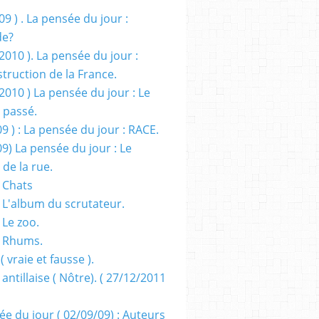
09 ) . La pensée du jour :
de?
2010 ). La pensée du jour :
truction de la France.
2010 ) La pensée du jour : Le
 passé.
09 ) : La pensée du jour : RACE.
09) La pensée du jour : Le
 de la rue.
 Chats
 L'album du scrutateur.
 Le zoo.
- Rhums.
( vraie et fausse ).
 antillaise ( Nôtre). ( 27/12/2011
ée du jour ( 02/09/09) : Auteurs