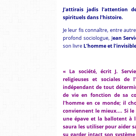
J'attirais jadis l'attention
spirituels dans l'histoire.
Je leur fis connaître, entre aut
profond sociologue, J
ean Serv
son livre
L'homme et l'invisible
« La société, écrit J. Serv
religieuses et sociales d
indépendant de tout détermi
de vie en fonction de sa c
l'homme en ce monde; il chois
conviennent le mieux.... Si le
une épave et la ballotent à l
saura les utiliser pour aider 
su garder intact son système 