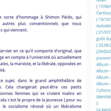
( 17/06/
Certitu
une sorte d'hommage à Shimon Pérès, qui
( 19/10/
s autres plus conventionnels que nous
Autodes
s qui viennent.
( 21/07/
goût du
( 23.08.
Servier en ce qu'il comporte d'original, que
(29/05/
tage en compte à l'université où actuellement
pouvoir
es, la marxiste, et la libérale, opposées en
Album -
té.
Album -
Album -
ce sujet, dans le grand amphithéâtre de
Album 
e. Cela changerait peut-être ces petits
Culture 
bonnes femmes qui se croient malins en
Identité
cela c'est le propre de la jeunesse ) pour ou
).
 le socialisme rénové où un libéralisme
La pens