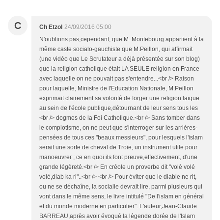
C
Ch Etzol
24/09/2016 05:00
N'oublions pas,cependant, que M. Montebourg appartient à la
même caste socialo-gauchiste que M.Peillon, qui affirmait
(une vidéo que Le Scrutateur a déjà présentée sur son blog)
que la religion catholique était LA SEULE religion en France
avec laquelle on ne pouvait pas s'entendre...<br /> Raison
pour laquelle, Ministre de l'Education Nationale, M.Peillon
exprimait clairement sa volonté de forger une religion laïque
au sein de l'école publique,détournant de leur sens tous les
<br /> dogmes de la Foi Catholique.<br /> Sans tomber dans
le complotisme, on ne peut que s'interroger sur les arrières-
pensées de tous ces "beaux messieurs", pour lesquels l'islam
serait une sorte de cheval de Troie, un instrument utile pour
manoeuvrer ; ce en quoi ils font preuve,effectivement, d'une
grande légèreté.<br /> En créole un proverbe dit "volè volé
volè,diab ka ri"..<br /> <br /> Pour éviter que le diable ne rit,
ou ne se déchaîne, la socialie devrait lire, parmi plusieurs qui
vont dans le même sens, le livre intitulé "De l'islam en général
et du monde moderne en particulier". L'auteur,Jean-Claude
BARREAU,après avoir évoqué la légende dorée de l'Islam