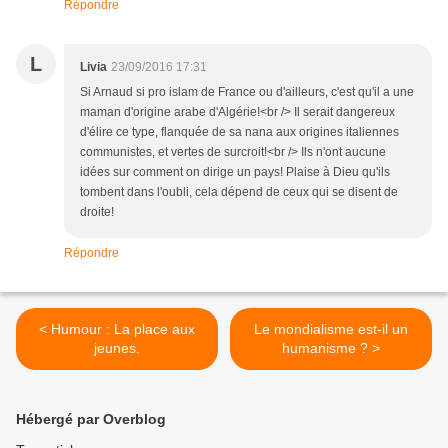
Répondre
L
Livia
23/09/2016 17:31
Si Arnaud si pro islam de France ou d'ailleurs, c'est qu'il a une
maman d'origine arabe d'Algérie!<br /> Il serait dangereux
d'élire ce type, flanquée de sa nana aux origines italiennes
communistes, et vertes de surcroit!<br /> Ils n'ont aucune
idées sur comment on dirige un pays! Plaise à Dieu qu'ils
tombent dans l'oubli, cela dépend de ceux qui se disent de
droite!
Répondre
< Humour : La place aux
Le mondialisme est-il un
jeunes.
humanisme ? >
Hébergé par Overblog