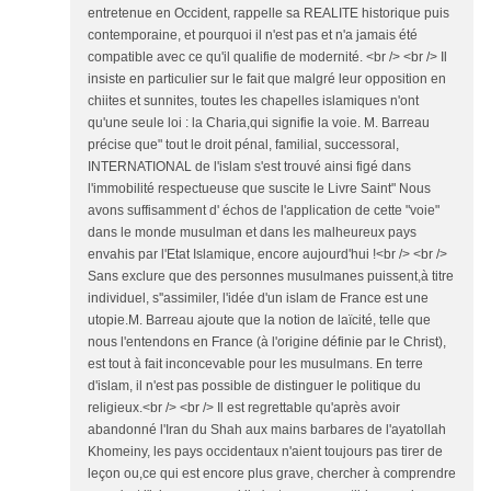
entretenue en Occident, rappelle sa REALITE historique puis
contemporaine, et pourquoi il n'est pas et n'a jamais été
compatible avec ce qu'il qualifie de modernité. <br /> <br /> Il
insiste en particulier sur le fait que malgré leur opposition en
chiites et sunnites, toutes les chapelles islamiques n'ont
qu'une seule loi : la Charia,qui signifie la voie. M. Barreau
précise que" tout le droit pénal, familial, successoral,
INTERNATIONAL de l'islam s'est trouvé ainsi figé dans
l'immobilité respectueuse que suscite le Livre Saint" Nous
avons suffisamment d' échos de l'application de cette "voie"
dans le monde musulman et dans les malheureux pays
envahis par l'Etat Islamique, encore aujourd'hui !<br /> <br />
Sans exclure que des personnes musulmanes puissent,à titre
individuel, s''assimiler, l'idée d'un islam de France est une
utopie.M. Barreau ajoute que la notion de laïcité, telle que
nous l'entendons en France (à l'origine définie par le Christ),
est tout à fait inconcevable pour les musulmans. En terre
d'islam, il n'est pas possible de distinguer le politique du
religieux.<br /> <br /> Il est regrettable qu'après avoir
abandonné l'Iran du Shah aux mains barbares de l'ayatollah
Khomeiny, les pays occidentaux n'aient toujours pas tirer de
leçon ou,ce qui est encore plus grave, chercher à comprendre