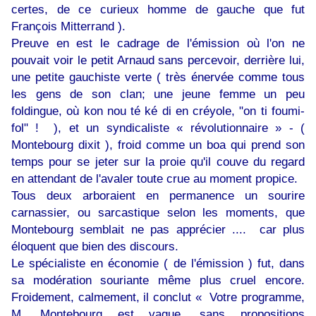
certes, de ce curieux homme de gauche que fut
François Mitterrand ).
Preuve en est le cadrage de l'émission où l'on ne
pouvait voir le petit Arnaud sans percevoir, derrière lui,
une petite gauchiste verte ( très énervée comme tous
les gens de son clan; une jeune femme un peu
foldingue, où kon nou té ké di en créyole, "on ti foumi-
fol" ! ), et un syndicaliste « révolutionnaire » - (
Montebourg dixit ), froid comme un boa qui prend son
temps pour se jeter sur la proie qu'il couve du regard
en attendant de l'avaler toute crue au moment propice.
Tous deux arboraient en permanence un sourire
carnassier, ou sarcastique selon les moments, que
Montebourg semblait ne pas apprécier .... car plus
éloquent que bien des discours.
Le spécialiste en économie ( de l'émission ) fut, dans
sa modération souriante même plus cruel encore.
Froidement, calmement, il conclut « Votre programme,
M. Montebourg est vague, sans propositions