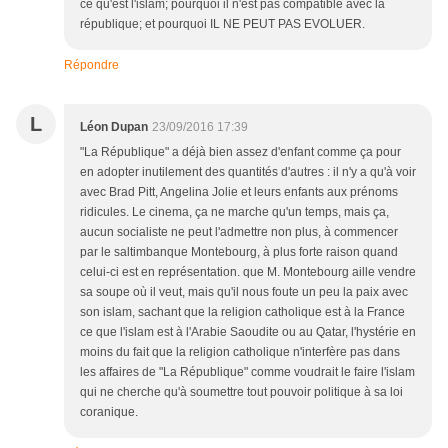
ce qu'est l'islam; pourquoi il n'est pas compatible avec la
république; et pourquoi IL NE PEUT PAS EVOLUER.
Répondre
L
Léon Dupan
23/09/2016 17:39
"La République" a déjà bien assez d'enfant comme ça pour
en adopter inutilement des quantités d'autres : il n'y a qu'à voir
avec Brad Pitt, Angelina Jolie et leurs enfants aux prénoms
ridicules. Le cinema, ça ne marche qu'un temps, mais ça,
aucun socialiste ne peut l'admettre non plus, à commencer
par le saltimbanque Montebourg, à plus forte raison quand
celui-ci est en représentation. que M. Montebourg aille vendre
sa soupe où il veut, mais qu'il nous foute un peu la paix avec
son islam, sachant que la religion catholique est à la France
ce que l'islam est à l'Arabie Saoudite ou au Qatar, l'hystérie en
moins du fait que la religion catholique n'interfère pas dans
les affaires de "La République" comme voudrait le faire l'islam
qui ne cherche qu'à soumettre tout pouvoir politique à sa loi
coranique.