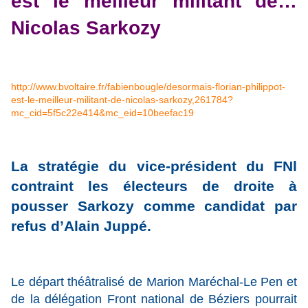
est le meilleur militant de…
Nicolas Sarkozy
http://www.bvoltaire.fr/fabienbougle/desormais-florian-philippot-
est-le-meilleur-militant-de-nicolas-sarkozy,261784?
mc_cid=5f5c22e414&mc_eid=10beefac19
La stratégie du vice-président du FNl
contraint les électeurs de droite à
pousser Sarkozy comme candidat par
refus d’Alain Juppé.
Le départ théâtralisé de Marion Maréchal-Le Pen et
de la délégation Front national de Béziers pourrait