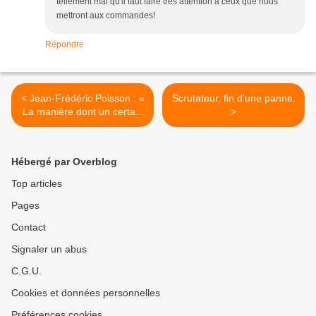
tellement mal qu'il faut faire très attention à ceux que nous
mettront aux commandes!
Répondre
< Jean-Frédéric Poisson : «
Scrutateur, fin d'une panne.
La manière dont un certain
>
nombre de musulmans
envisagent la vie en société
pose problème aux
Hébergé par Overblog
Français »
Top articles
Pages
Contact
Signaler un abus
C.G.U.
Cookies et données personnelles
Préférences cookies