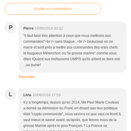
Ajouter un commentaire
P
Pierre
16/06/2016 00:32
"il faut faire très attention à ceux que nous mettrons aux
commandes!"<br /> sans blague...<br /> beaucoup en on
marre et sont près à mettre aux commandes des vrais chefs:
le fougueux Mélenchon ou "la grosse marine" comme vous
dites !Quand aux mollassons UMP/S qu'ils aillent se faire voir
...au pulse!
Répondre
L
Livia
10/06/2016 17:59
Il y a longtemps, depuis qu'en 2014, Me Paul Marie Couteau
a donné sa démission du Front, en disant que leur politique
était "crypto communiste", nous savons ce que vaut ce front! IL
vaut mieux le savoir avant, qu'après, que ferons-nous de la
grosse Marine après le gros François ? La France va