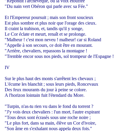
"Répondit l'archevêque, ou la voix étouffée
"Du nain vert Obéron qui parle avec sa Fée."
Et l'Empereur poursuit ; mais son front soucieux
Est plus sombre et plus noir que l'orage des cieux.
Il craint la trahison, et, tandis qu'il y songe,
Le Cor éclate et meurt, renaît et se prolonge.
"Malheur ! c'est mon neveu ! malheur! car si Roland
"Appelle à son secours, ce doit être en mourant.
"Arrière, chevaliers, repassons la montagne !
"Tremble encor sous nos pieds, sol trompeur de l'Espagne !
IV
Sur le plus haut des monts s'arrêtent les chevaux ;
L'écume les blanchit ; sous leurs pieds, Roncevaux
Des feux mourants du jour à peine se colore.
A l'horizon lointain fuit l'étendard du More.
"Turpin, n'as-tu rien vu dans le fond du torrent ?
"J'y vois deux chevaliers : l'un mort, l'autre expirant
"Tous deux sont écrasés sous une roche noire ;
"Le plus fort, dans sa main, élève un Cor d'ivoire,
"Son âme en s'exhalant nous appela deux fois."