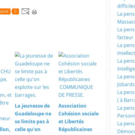
difficile
epost
0
La pensé
Massacr
La pensé
facteur d
La pensé
Intellec
La pensé
Intellig
La pensé
Jobards
La pensé
( à Bar
La jeunesse de
Association
La pens
Guadeloupe ne
Cohésion sociale
Person
se limite pas à
et Libertés
La pens
llon,
celle qu'on
Républicaines
Démocr