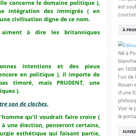
le concerne le domaine politique ),
est sou
ne intégration des immigrés ( en
courtois
une civilisation digne de ce nom.
À PRO
aiment à dire les britanniques
Né à Poi
blanche
onnes intentions et des pieux
en 1658
encore en politique ), il importe de
l'un de 
pas timoré, mais PRUDENT, une
Rouen e
iques ).
d'une f
philoso
tre son de cloches.
Voir le 
le porta
'homme qu'il voudrait faire croire (
à une élection, penseront certains,
SUIVE
rurgie esthétique qui faisant partie,