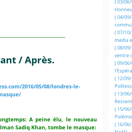
( 03/06/
Honneu
( 04/09/
commun
( 07/10
________________________________
media e
( 08/09/
ventre 
ant / Après.
( 09/06/
l'Espér
( 12/09/
ess.com/2016/05/08/londres-le-
Politess
( 13/06/
masque/
Ressent
( 15/06/
Polémis
 longtemps: A peine élu, le nouveau
( 16/06/
ulman Sadiq Khan, tombe le masque:
Noël?