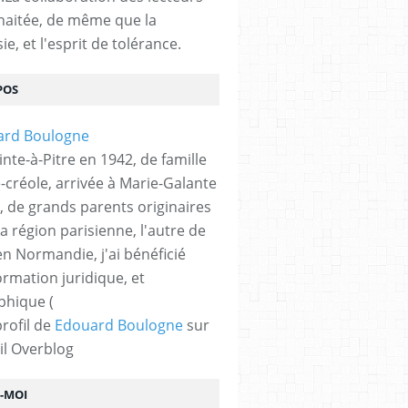
haitée, de même que la
ie, et l'esprit de tolérance.
POS
nte-à-Pitre en 1942, de famille
-créole, arrivée à Marie-Galante
, de grands parents originaires
la région parisienne, l'autre de
n Normandie, j'ai bénéficié
ormation juridique, et
phique (
profil de
Edouard Boulogne
sur
il Overblog
Z-MOI