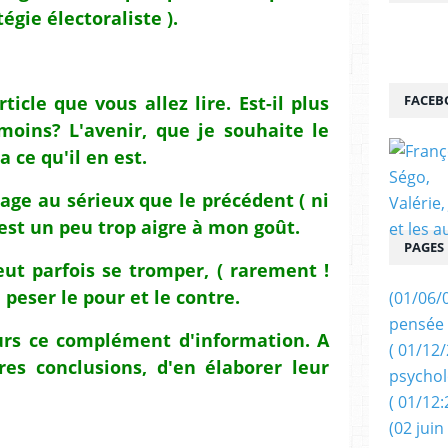
égie électoraliste ).
ticle que vous allez lire. Est-il plus
FACEB
moins? L'avenir, que je souhaite le
a ce qu'il en est.
age au sérieux que le précédent ( ni
est un peu trop aigre à mon goût.
PAGES
eut parfois se tromper, ( rarement !
 peser le pour et le contre.
(01/06/
pensée 
eurs ce complément d'information. A
( 01/12
res conclusions, d'en élaborer leur
psychol
( 01/12:
(02 juin