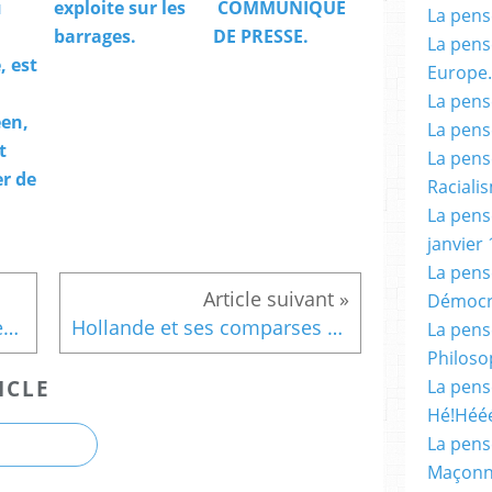
u
exploite sur les
COMMUNIQUE
La pensé
barrages.
DE PRESSE.
La pensé
 est
Europe.
La pensé
en,
La pensé
t
La pensé
er de
Racialis
La pensé
janvier 
La pens
Démocr
Qu'est-ce qu'un BOBO ? Êtes-vous un BOBO ? ( Avec la collaboration de Jean-Pierre Le Goff).
Hollande et ses comparses semblent continuer à redouter plus que tous l'ancien chef de l'Etat : Nicolas Sarkozy.
La pensé
Philoso
ICLE
La pens
Hé!Héé
La pensé
Maçonn