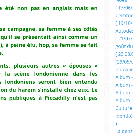
 a été non pas en anglais mais en
( 17/06/
Certitu
( 19/10/
e sa campagne, sa femme à ses côtés
Autodes
t qu’il se présentait ainsi comme un
( 21/07/
, à peine élu, hop, sa femme se fait
goût du
e.
( 23.08.
(29/05/
ants, plusieurs autres « épouses »
pouvoir
ur la scène londonienne dans les
Album -
s londoniens seront bien entendu
Album -
tion du harem s’installe chez eux. Le
Album -
ns publiques à Piccadilly n’est pas
Album 
Culture 
Identité
).
La pens