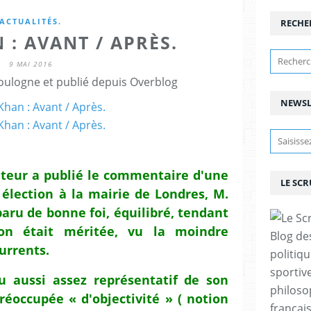
ACTUALITÉS.
RECHE
 : AVANT / APRÈS.
9 MAI 2016
ulogne et publié depuis Overblog
NEWSL
tateur a publié le commentaire d'une
LE SC
 élection à la mairie de Londres, M.
aru de bonne foi, équilibré, tendant
ion était méritée, vu la moindre
Blog de
urrents.
politiq
sportive
 aussi assez représentatif de son
philoso
réoccupée « d'objectivité » ( notion
françai