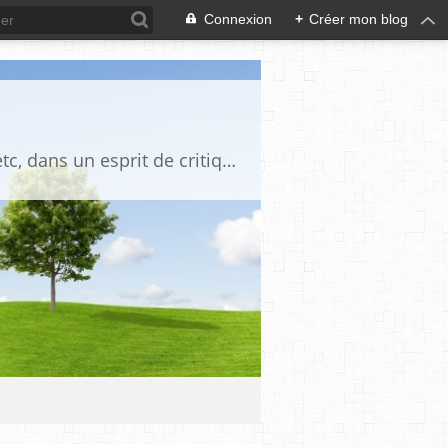
Connexion
+
Créer mon blog
Blog destiné à commenter l'actualité, politique, économique, culturelle, sportive, etc, dans un esprit de critique philosophique, d'esprit chrétien et français.La collaboration des lecteurs est souhaitée, de même que la courtoisie, et l'esprit de tolérance.