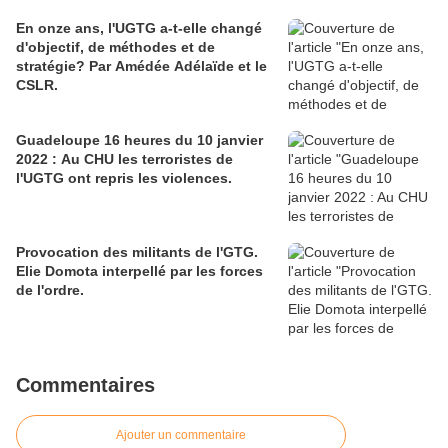
communicateur. Mais communicateur
En onze ans, l'UGTG a-t-elle changé
de quoi ? Les Guadeloupéens sont
d'objectif, de méthodes et de
divisés à ce sujet et Elie en voudra à
stratégie? Par Amédée Adélaïde et le
leur majorité que son génie ne séduit
CSLR.
pas. C'est comme en amour le fluide
est souvent capricieux. Pour en juger
j'ai cho
Guadeloupe 16 heures du 10 janvier
2022 : Au CHU les terroristes de
l'UGTG ont repris les violences.
Provocation des militants de l'GTG.
Elie Domota interpellé par les forces
de l'ordre.
Commentaires
Ajouter un commentaire