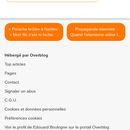
< Porsche brûlée à Nantes :
Propagande islamiste :
« Mon fils n'est ni facho, ni
Quand l'islamisme utilise les
capitaliste »
armes de l'occident pour
mieux le détruire. >
Hébergé par Overblog
Top articles
Pages
Contact
Signaler un abus
C.G.U.
Cookies et données personnelles
Préférences cookies
Voir le profil de Edouard Boulogne sur le portail Overblog