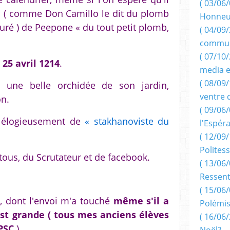
( 03/06/
u ( comme Don Camillo le dit du plomb
Honneu
nsuré ) de Peepone « du tout petit plomb,
( 04/09/
commun
( 07/10
 25 avril 1214
.
media e
( 08/09/
e une belle orchidée de son jardin,
ventre 
on.
( 09/06/
 élogieusement de
« stakhanoviste du
l'Espér
( 12/09/
Politess
 tous, du Scrutateur et de facebook.
( 13/06/
Ressent
( 15/06/
n, dont l'envoi m'a touché
même s'il a
Polémis
st grande ( tous mes anciens élèves
( 16/06/
PSC
)
Noël?