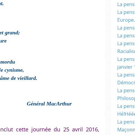
t.
La pensé
La pensé
Europe.
La pensé
 et grand;
La pensé
ure
La pensé
Racialis
La pensé
e mordu
janvier 
le cynisme,
La pens
âme de vieillard.
Démocr
La pensé
Philoso
Général MacArthur
La pens
Hé!Héé
La pensé
clut cette journée du 25 avril 2016,
Maçonn