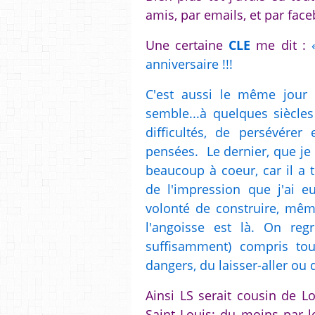
amis, par emails, et par fac
Une certaine
CLE
me dit :
anniversaire !!!
C'est aussi le même jour 
semble...à quelques siècles
difficultés, de persévérer
pensées. Le dernier, que je v
beaucoup à coeur, car il a 
de l'impression que j'ai eu
volonté de construire, mêm
l'angoisse est là. On reg
suffisamment) compris tou
dangers, du laisser-aller ou d
Ainsi LS serait cousin de L
Saint Louis; du moins par l