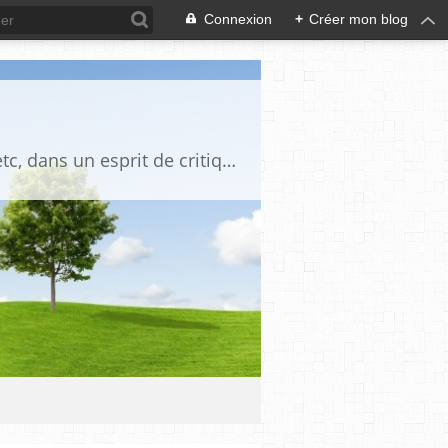
Connexion
+
Créer mon blog
Blog destiné à commenter l'actualité, politique, économique, culturelle, sportive, etc, dans un esprit de critique philosophique, d'esprit chrétien et français.La collaboration des lecteurs est souhaitée, de même que la courtoisie, et l'esprit de tolérance.