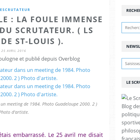
LESCRUTATEUR
RECHE
LE : LA FOULE IMMENSE
DU SCRUTATEUR. ( LS
DE ST-LOUIS ).
NEWSL
25 AVRIL 2016
ulogne et publié depuis Overblog
LE SC
 un meeting de 1984. Photo Guadeloupe 2000. 2 )
Blog de
Photo d'artiste.
politiq
sportive
philoso
'étais embarrassé. Le 25 avril me disait
françai