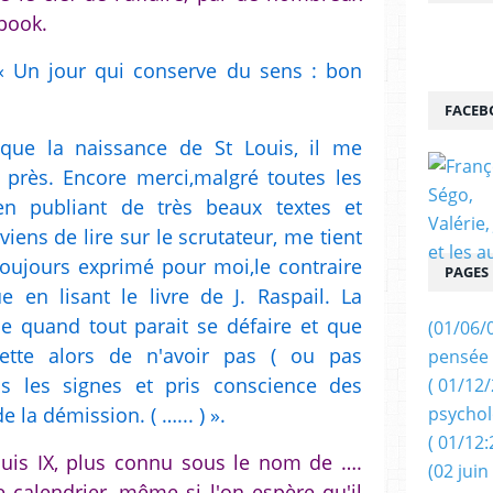
ebook.
« Un jour qui conserve du sens : bon
FACEB
que la naissance de St Louis, il me
 près. Encore merci,malgré toutes les
 en publiant de très beaux textes et
iens de lire sur le scrutateur, me tient
toujours exprimé pour moi,le contraire
PAGES
e en lisant le livre de J. Raspail. La
e quand tout parait se défaire et que
(01/06/
rette alors de n'avoir pas ( ou pas
pensée 
s les signes et pris conscience des
( 01/12
e la démission. ( …... ) ».
psychol
( 01/12:
ouis IX, plus connu sous le nom de ….
(02 juin
e calendrier, même si l'on espère qu'il