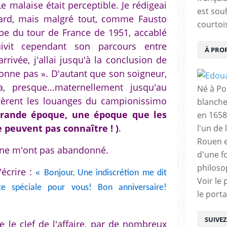
 malaise était perceptible. Je rédigeai
est sou
lard, mais malgré tout, comme Fausto
courtois
pe du tour de France de 1951, accablé
uivit cependant son parcours entre
À PRO
rrivée, j'allai jusqu'à la conclusion de
donne pas ». D'autant que son soigneur,
a, presque...maternellement jusqu'au
Né à Poi
ntèrent les louanges du campionissimo
blanche
grande époque, une époque que les
en 1658
 peuvent pas connaître ! )
.
l'un de 
Rouen e
 ne m'ont pas abandonné.
d'une f
philoso
'écrire :
«
Bonjour, Une indiscrétion me dit
Voir le 
te spéciale pour vous! Bon anniversaire!
le porta
SUIVE
te le clef de l'affaire, par de nombreux