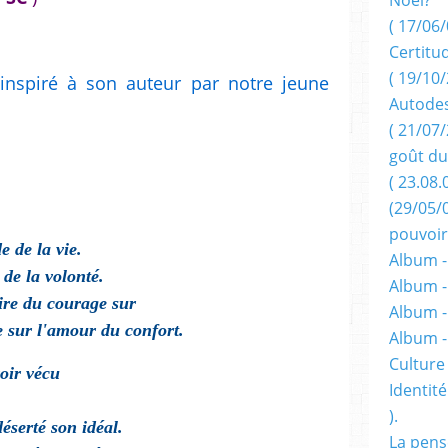
( 17/06/
Certitu
( 19/10/
 inspiré à son auteur par notre jeune
Autodes
( 21/07/
goût du
( 23.08.
(29/05/
pouvoir
e de la vie.
Album -
t de la volonté.
Album -
oire du courage sur
Album -
re sur l'amour du confort.
Album 
Culture 
oir vécu
Identité
).
éserté son idéal.
La pens