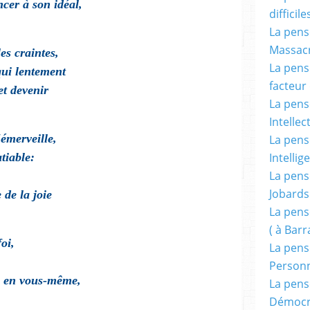
cer à son idéal,
difficile
La pensé
Massacr
es craintes,
La pensé
qui lentement
facteur d
et devenir
La pensé
Intellec
'émerveille,
La pensé
tiable:
Intellig
La pensé
Jobards
 de la joie
La pensé
( à Bar
oi,
La pens
Person
e en vous-même,
La pens
Démocr