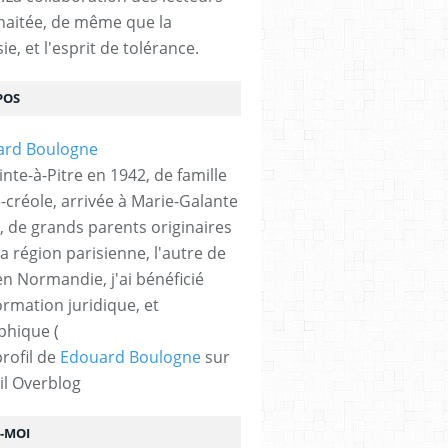
haitée, de même que la
ie, et l'esprit de tolérance.
POS
nte-à-Pitre en 1942, de famille
-créole, arrivée à Marie-Galante
, de grands parents originaires
la région parisienne, l'autre de
n Normandie, j'ai bénéficié
ormation juridique, et
phique (
profil de
Edouard Boulogne
sur
il Overblog
Z-MOI