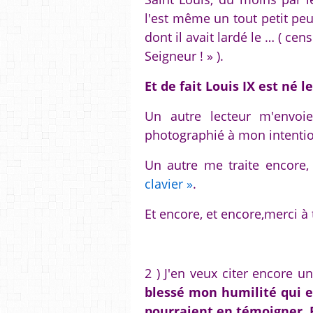
l'est même un tout petit pe
dont il avait lardé le … ( ce
Seigneur ! » ).
Et de fait Louis IX est né le
Un autre lecteur m'envoi
photographié à mon intenti
Un autre me traite encore,
clavier »
.
Et encore, et encore,merci à
2 ) J'en veux citer encore u
blessé mon humilité qui e
pourraient en témoigner. 